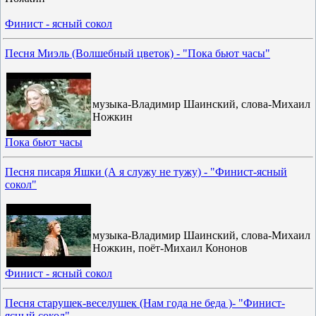
Финист - ясный сокол
Песня Миэль (Волшебный цветок) - "Пока бьют часы"
музыка-Владимир Шаинский, слова-Михаил
Ножкин
Пока бьют часы
Песня писаря Яшки (А я служу не тужу) - "Финист-ясный
сокол"
музыка-Владимир Шаинский, слова-Михаил
Ножкин, поёт-Михаил Кононов
Финист - ясный сокол
Песня старушек-веселушек (Нам года не беда )- "Финист-
ясный сокол"