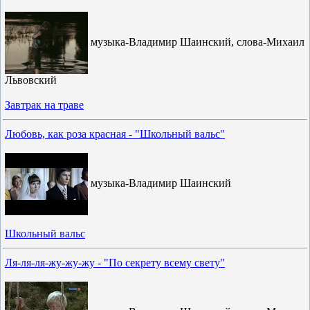
музыка-Владимир Шаинский, слова-Михаил
Львовский
Завтрак на траве
Любовь, как роза красная - "Школьный вальс"
музыка-Владимир Шаинский
Школьный вальс
Ля-ля-ля-жу-жу-жу - "По секрету всему свету"