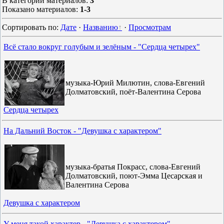
В категории материалов
:
3
Показано материалов
:
1-3
Сортировать по
:
Дате
·
Названию
·
Просмотрам
Всё стало вокруг голубым и зелёным - "Сердца четырех"
музыка-Юрий Милютин, слова-Евгений
Долматовский, поёт-Валентина Серова
Сердца четырех
На Дальний Восток - "Девушка с характером"
музыка-братья Покрасс, слова-Евгений
Долматовский, поют-Эмма Цесарская и
Валентина Серова
Девушка с характером
У меня такой характер - "Девушка с характером"