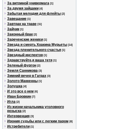
За витриной универмага
[1]
За двумя зайцами
[4]
Забытая мелодия для флейты
[2]
Завещание
[1]
Завтрак на траве
[11]
Зайчик
[1]
Законный брак
[2]
Зареченские женихи
[1]
Звезда и смерть Хоакина Мурьеты
[14]
Звезда пленительного счастья
[1]
Звездный инспектор
[1]
Здравствуйте,я ваша тетя
[1]
Зеленый фургон
[2]
Земля Санникова
[3]
Зимний вечер в Гаграх
[3]
Золото Маккенны
[1]
Золушка
[4]
И это все о нем
[6]
Иван Бровкин
[7]
Игла
[2]
Из жизни начальника уголовного
розыска
[2]
Интервенция
[3]
Ирония судьбы или с легким паром
[8]
Истребители
[1]