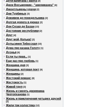
Дети капитана Гранта
[2]
Джек Восьмеркин - "американец"
[6]
Джентльмены удачи
[2]
Дни Турбиных
[3]
Доживем до понедельника
[2]
Долгая дорога в дюнах
[2]
Дон Сезар де Базан
[13]
Достояние республики
[2]
Друг
[4]
Друг мой, Колька!
[2]
Дульсинея Тобосская
[15]
Дума про казака Голоту
[1]
Дуэнья
[6]
Если ты прав...
[1]
Еще раз про любовь
[1]
Женщина дня
[3]
Женщина, которая поет
[9]
Женщины
[2]
Жестокий романс
[8]
Жестокость
[1]
Живой труп
[3]
Жизнь и смерть дворянина
Чертопханова
[1]
Жизнь и приключения четырех друзей
[2]
Жили три холостяка
[12]