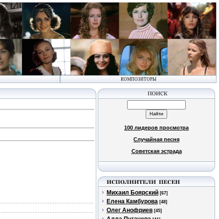
КОМПОЗИТОРЫ
100 лидеров просмотра
Случайная песня
Советская эстрада
Михаил Боярский
[67]
Елена Камбурова
[48]
Олег Анофриев
[45]