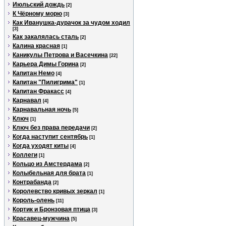
Июльский дождь
[2]
К Чёрному морю
[3]
Как Иванушка-дурачок за чудом ходил
[3]
Как закалялась сталь
[2]
Калина красная
[1]
Каникулы Петрова и Васечкина
[22]
Карьера Димы Горина
[2]
Капитан Немо
[4]
Капитан "Пилигрима"
[1]
Капитан Фракасс
[4]
Карнавал
[4]
Карнавальная ночь
[5]
Ключ
[1]
Ключ без права передачи
[2]
Когда наступит сентябрь
[1]
Когда уходят киты
[4]
Коллеги
[1]
Кольцо из Амстердама
[2]
Колыбельная для брата
[1]
Контрабанда
[2]
Королевство кривых зеркал
[1]
Король-олень
[11]
Кортик и Бронзовая птица
[3]
Красавец-мужчина
[5]