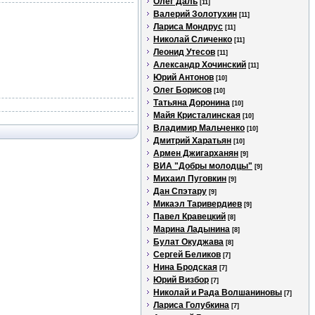
Олег Даль
[11]
Валерий Золотухин
[11]
Лариса Мондрус
[11]
Николай Сличенко
[11]
Леонид Утесов
[11]
Александр Хочинский
[11]
Юрий Антонов
[10]
Олег Борисов
[10]
Татьяна Доронина
[10]
Майя Кристалинская
[10]
Владимир Мальченко
[10]
Дмитрий Харатьян
[10]
Армен Джигарханян
[9]
ВИА "Добры молодцы"
[9]
Михаил Пуговкин
[9]
Дан Спэтару
[9]
Микаэл Таривердиев
[9]
Павел Кравецкий
[8]
Марина Ладынина
[8]
Булат Окуджава
[8]
Сергей Беликов
[7]
Нина Бродская
[7]
Юрий Визбор
[7]
Николай и Рада Волшаниновы
[7]
Лариса Голубкина
[7]