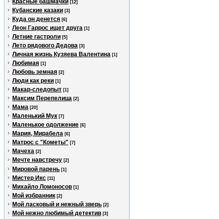
Красные башмачки
[12]
Кубанские казаки
[3]
Куда он денется
[6]
Леон Гаррос ищет друга
[1]
Летние гастроли
[5]
Лето рядового Дедова
[3]
Личная жизнь Кузяева Валентина
[1]
Любимая
[1]
Любовь земная
[2]
Люди как реки
[1]
Макар-следопыт
[1]
Максим Перепелица
[2]
Мама
[20]
Маленький Мук
[7]
Маленькое одолжение
[6]
Мария, Мирабела
[6]
Матрос с "Кометы"
[7]
Мачеха
[2]
Мечте навстречу
[2]
Мировой парень
[1]
Мистер Икс
[11]
Михайло Ломоносов
[1]
Мой избранник
[2]
Мой ласковый и нежный зверь
[2]
Мой нежно любимый детектив
[3]