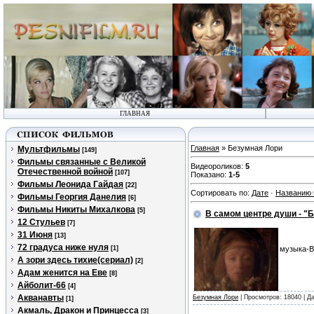
ГЛАВНАЯ
Главная
» Безумная Лори
Мультфильмы
[149]
Фильмы связанные с Великой
Видеороликов
:
5
Отечественной войной
[107]
Показано
:
1-5
Фильмы Леонида Гайдая
[22]
Сортировать по
:
Дате
·
Названию
Фильмы Георгия Данелия
[6]
Фильмы Никиты Михалкова
[5]
В самом центре души - "
12 Стульев
[7]
31 Июня
[13]
72 градуса ниже нуля
[1]
музыка-В
А зори здесь тихие(сериал)
[2]
Адам женится на Еве
[8]
Айболит-66
[4]
Акванавты
Безумная Лори
| Просмотров: 18040 | Д
[1]
Акмаль, Дракон и Принцесса
[3]