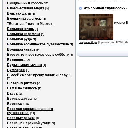
Биндюжник и король
[17]
Благочестивая Марта
Что со мной случилось? 
[9]
Близкая даль
[2]
Блондинка за углом
[4]
музыка-В
"Богатырь" идет в Марто
[1]
Большая жизнь
[8]
Большая перемена
[5]
Большая руда
[1]
Безумная Лори
| Просмотров: 12766 | Д
Большое космическое путешествие
[4]
Большой янтарь
[9]
Бросок, или всё началось в субботу
[3]
Буденовка
[2]
Будьте моим мужем
[4]
Бумбараш
[8]
В моей смерти прошу винить Клаву К.
[2]
В старых ритмах
[4]
Вам и не снилось
[1]
Васса
[1]
Верные друзья
[3]
Вертикаль
[4]
Веселая хроника опасного
путешествия
[13]
Веселые ребята
[8]
Весна на Заречной улице
[3]