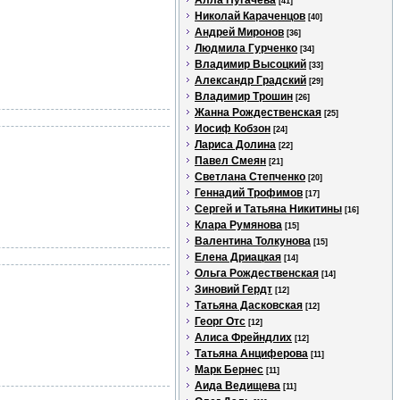
Алла Пугачева
[41]
Николай Караченцов
[40]
Андрей Миронов
[36]
Людмила Гурченко
[34]
Владимир Высоцкий
[33]
Александр Градский
[29]
Владимир Трошин
[26]
Жанна Рождественская
[25]
Иосиф Кобзон
[24]
Лариса Долина
[22]
Павел Смеян
[21]
Светлана Степченко
[20]
Геннадий Трофимов
[17]
Сергей и Татьяна Никитины
[16]
Клара Румянова
[15]
Валентина Толкунова
[15]
Елена Дриацкая
[14]
Ольга Рождественская
[14]
Зиновий Гердт
[12]
Татьяна Дасковская
[12]
Георг Отс
[12]
Алиса Фрейндлих
[12]
Татьяна Анциферова
[11]
Марк Бернес
[11]
Аида Ведищева
[11]