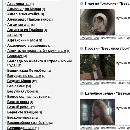
Плач по Томасине - "Без
Акселератка
[1]
Алмазы для Марии
[3]
Ангел в тюбетейке
[6]
музыка-В
Александр Пархоменко
[3]
Ар-хи-ме-ды!
[5]
Артистка из Грибова
[1]
АССА
[9]
Безумная Лори
| Просмотров: 12807 | Д
Афганский излом
[1]
Ах,водевиль,водевиль
[7]
Прости - "Безумная Лори
Аэлита, не приставай к мужчинам
[1]
Баламут
[4]
Баллада об Айвенго и Стрелы Робин
музыка-В
Гуда
[12]
Бандитский Петербург
[1]
Бегущая по волнам
[3]
Бедная Маша
[12]
Безумная Лори
| Просмотров: 11649 | Д
Без семьи
[10]
Безумная Лори
[5]
Целебное зелье - "Безум
Белое солнце пустыни
[1]
Белые росы
[1]
Белый рояль
[7]
музыка-В
Берегите женщин
[8]
Бесконечность
[1]
Беспокойное хозяйство
[4]
Бесприданница
Безумная Лори
| Просмотров: 12958 | Д
[1]