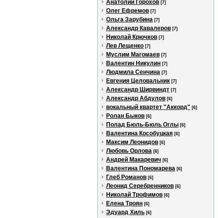
Анатолий Горохов
[7]
Олег Ефремов
[7]
Ольга Зарубина
[7]
Александр Кавалеров
[7]
Николай Крючков
[7]
Лев Лещенко
[7]
Муслим Магомаев
[7]
Валентин Никулин
[7]
Людмила Сенчина
[7]
Евгения Целовальник
[7]
Александр Ширвиндт
[7]
Александр Абдулов
[6]
вокальный квартет "Аккорд"
[6]
Ролан Быков
[6]
Полад Бюль-Бюль Оглы
[6]
Валентина Кособуцкая
[6]
Максим Леонидов
[6]
Любовь Орлова
[6]
Андрей Макаревич
[6]
Валентина Пономарева
[6]
Глеб Романов
[6]
Леонид Серебренников
[6]
Николай Трофимов
[6]
Елена Троян
[6]
Эдуард Хиль
[6]