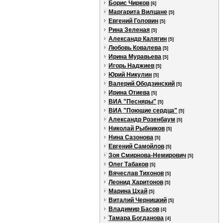
Борис Чирков
[6]
Маргарита Вилцане
[5]
Евгений Головин
[5]
Рина Зеленая
[5]
Александр Калягин
[5]
Любовь Ковалева
[5]
Ирина Муравьева
[5]
Игорь Наджиев
[5]
Юрий Никулин
[5]
Валерий Ободзинский
[5]
Ирина Отиева
[5]
ВИА "Песняры"
[5]
ВИА "Поющие сердца"
[5]
Александр Розенбаум
[5]
Николай Рыбников
[5]
Нина Сазонова
[5]
Евгений Самойлов
[5]
Зоя Смирнова-Немирович
[5]
Олег Табаков
[5]
Вячеслав Тихонов
[5]
Леонид Харитонов
[5]
Марина Цхай
[5]
Виталий Черницкий
[5]
Владимир Басов
[4]
Тамара Богданова
[4]