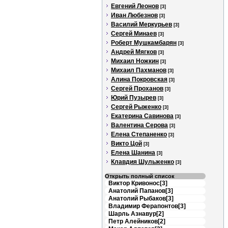
Евгений Леонов
[3]
Иван Любезнов
[3]
Василий Меркурьев
[3]
Сергей Минаев
[3]
Роберт Мушкамбарян
[3]
Андрей Мягков
[3]
Михаил Ножкин
[3]
Михаил Пахманов
[3]
Алина Покровская
[3]
Сергей Проханов
[3]
Юрий Пузырев
[3]
Сергей Рыженко
[3]
Екатерина Савинова
[3]
Валентина Серова
[3]
Елена Степаненко
[3]
Викто Цой
[3]
Елена Шанина
[3]
Клавдия Шульженко
[3]
Открыть полный список
Виктор Кривонос[3]
Анатолий Папанов[3]
Анатолий Рыбаков[3]
Владимир Ферапонтов[3]
Шарль Азнавур[2]
Петр Алейников[2]