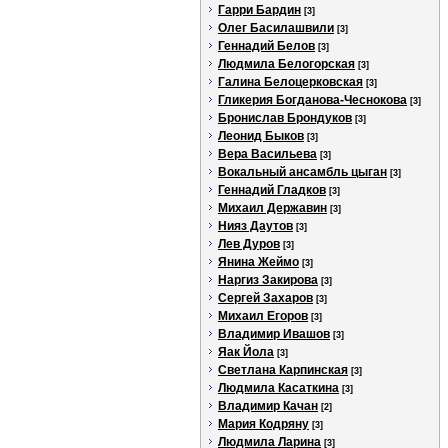
Гарри Бардин
[3]
Олег Басилашвили
[3]
Геннадий Белов
[3]
Людмила Белогорская
[3]
Галина Белоцерковская
[3]
Гликерия Богданова-Чеснокова
[3]
Бронислав Брондуков
[3]
Леонид Быков
[3]
Вера Васильева
[3]
Вокальный ансамбль цыган
[3]
Геннадий Гладков
[3]
Михаил Державин
[3]
Нияз Даутов
[3]
Лев Дуров
[3]
Янина Жеймо
[3]
Наргиз Закирова
[3]
Сергей Захаров
[3]
Михаил Егоров
[3]
Владимир Ивашов
[3]
Яак Йола
[3]
Светлана Карпинская
[3]
Людмила Касаткина
[3]
Владимир Качан
[2]
Мария Кодряну
[3]
Людмила Ларина
[3]