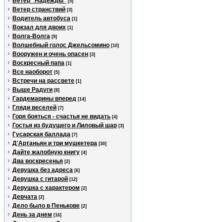
Ветер "Надежды"
[5]
Ветер странствий
[3]
Водитель автобуса
[1]
Вокзал для двоих
[1]
Волга-Волга
[9]
Волшебный голос Джельсомино
[10]
Вооружен и очень опасен
[3]
Воскресный папа
[1]
Все наоборот
[5]
Встречи на рассвете
[1]
Выше Радуги
[8]
Гардемарины вперед
[14]
Гляди веселей
[7]
Горя бояться - счастья не видать
[4]
Гостья из будущего и Лиловый шар
[3]
Гусарская баллада
[7]
Д'Артаньян и три мушкетера
[30]
Дайте жалобную книгу
[4]
Два воскресенья
[2]
Девушка без адреса
[6]
Девушка с гитарой
[12]
Девушка с характером
[2]
Девчата
[2]
Дело было в Пенькове
[2]
День за днем
[16]