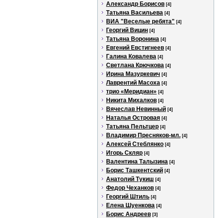
Александр Борисов
[4]
Татьяна Васильева
[4]
ВИА "Веселые ребята"
[4]
Георгий Вицин
[4]
Татьяна Воронина
[4]
Евгений Евстигнеев
[4]
Галина Ковалева
[4]
Светлана Крючкова
[4]
Ирина Мазуркевич
[4]
Лаврентий Масоха
[4]
трио «Меридиан»
[4]
Никита Михалков
[4]
Вячеслав Невинный
[4]
Наталья Островая
[4]
Татьяна Пельтцер
[4]
Владимир Пресняков-мл.
[4]
Алексей Стеблянко
[4]
Игорь Скляр
[4]
Валентина Талызина
[4]
Борис Ташкентский
[4]
Анатолий Тукиш
[4]
Федор Чеханков
[4]
Георгий Штиль
[4]
Елена Шуенкова
[4]
Борис Андреев
[3]