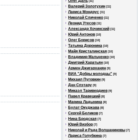
Олег Даль
[11]
Валерий Золотухин
[11]
Лариса Мондрус
[11]
Николай Сличенко
[11]
Леонид Утесов
[11]
Александр Хочинский
[11]
Юрий Антонов
[10]
Олег Борисов
[10]
Татьяна Доронина
[10]
Майя Кристалинская
[10]
Владимир Мальченко
[10]
Дмитрий Харатьян
[10]
Армен Джигарханян
[9]
ВИА "Добры молодцы"
[9]
Михаил Пуговкин
[9]
Дан Спэтару
[9]
Микаэл Таривердиев
[9]
Павел Кравецкий
[8]
Марина Ладынина
[8]
Булат Окуджава
[8]
Сергей Беликов
[7]
Нина Бродская
[7]
Юрий Визбор
[7]
Николай и Рада Волшаниновы
[7]
Лариса Голубкина
[7]