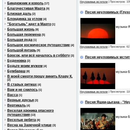
Неуловимые мстители
| Просмотров: 10
Биндюжник и король
[17]
Благочестивая Марта
[9]
Песня неуловимых (Глухо
Близкая даль
[2]
Блондинка за углом
[4]
"Богатырь" идет в Марто
[1]
музыка-Я
Большая жизнь
[8]
Большая перемена
[5]
Большая руда
[1]
Большое космическое путешествие
[4]
Неуловимые мстители
| Просмотров: 62
Большой янтарь
[9]
Бросок, или всё началось в субботу
[3]
Песня неуловимых мстите
Буденовка
[2]
Будьте моим мужем
[4]
Бумбараш
[8]
музыка-Б
В моей смерти прошу винить Клаву К.
[2]
В старых ритмах
[4]
Вам и не снилось
[1]
Неуловимые мстители
| Просмотров: 11
Васса
[1]
Верные друзья
[3]
Песня Яшки-цыгана - "Н
Вертикаль
[4]
Веселая хроника опасного
путешествия
[13]
музыка-Б
Веселые ребята
[8]
Весна на Заречной улице
[3]