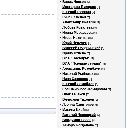
Борис Чирков
[6]
Маргарита Вилцане
[5]
Евгений Головин
[5]
Рина Зеленая
[5]
Александр Калягин
[5]
Любовь Ковалева
[5]
Ирина Муравьева
[5]
Игорь Наджиев
[5]
Юрий Никулин
[5]
Валерий Ободзинский
[5]
Ирина Отиева
[5]
ВИА "Песняры"
[5]
ВИА "Поющие сердца"
[5]
Александр Розенбаум
[5]
Николай Рыбников
[5]
Нина Сазонова
[5]
Евгений Самойлов
[5]
Зоя Смирнова-Немирович
[5]
Олег Табаков
[5]
Вячеслав Тихонов
[5]
Леонид Харитонов
[5]
Марина Цхай
[5]
Виталий Черницкий
[5]
Владимир Басов
[4]
Тамара Богданова
[4]