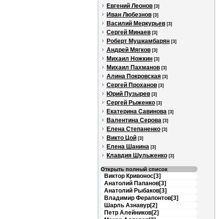
Евгений Леонов
[3]
Иван Любезнов
[3]
Василий Меркурьев
[3]
Сергей Минаев
[3]
Роберт Мушкамбарян
[3]
Андрей Мягков
[3]
Михаил Ножкин
[3]
Михаил Пахманов
[3]
Алина Покровская
[3]
Сергей Проханов
[3]
Юрий Пузырев
[3]
Сергей Рыженко
[3]
Екатерина Савинова
[3]
Валентина Серова
[3]
Елена Степаненко
[3]
Викто Цой
[3]
Елена Шанина
[3]
Клавдия Шульженко
[3]
Открыть полный список
Виктор Кривонос[3]
Анатолий Папанов[3]
Анатолий Рыбаков[3]
Владимир Ферапонтов[3]
Шарль Азнавур[2]
Петр Алейников[2]