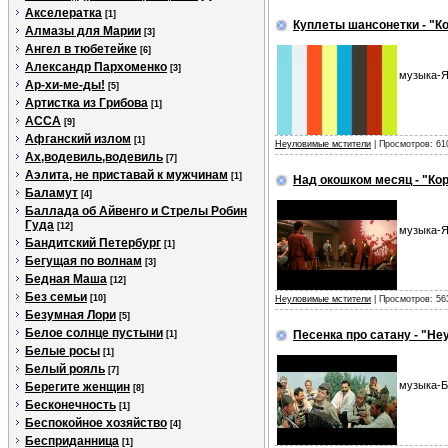
Акселератка
[1]
Куплеты шансонетки - "К
Алмазы для Марии
[3]
Ангел в тюбетейке
[6]
Александр Пархоменко
[3]
музыка-Я
Ар-хи-ме-ды!
[5]
Артистка из Грибова
[1]
АССА
[9]
Афганский излом
[1]
Неуловимые мстители
| Просмотров: 61
Ах,водевиль,водевиль
[7]
Аэлита, не приставай к мужчинам
[1]
Над окошком месяц - "Ко
Баламут
[4]
Баллада об Айвенго и Стрелы Робин
Гуда
[12]
музыка-Я
Бандитский Петербург
[1]
Бегущая по волнам
[3]
Бедная Маша
[12]
Без семьи
[10]
Неуловимые мстители
| Просмотров: 56
Безумная Лори
[5]
Белое солнце пустыни
Песенка про сатану - "Н
[1]
Белые росы
[1]
Белый рояль
[7]
музыка-Б
Берегите женщин
[8]
Бесконечность
[1]
Беспокойное хозяйство
[4]
Бесприданница
[1]