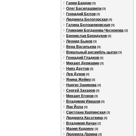
Гарри Бардин
[3]
Олег Басилашвили
[3]
Геннадий Белов
[3]
Людмила Белогорская
[3]
Галина Белоцерковская
[3]
Гликерия Богданова-Чеснокова
[3]
Бронислав Брондуков
[3]
Леонид Быков
[3]
Вера Васильева
[3]
Вокальный ансамбль цыган
[3]
Геннадий Гладков
[3]
Михаил Державин
[3]
Нияз Даутов
[3]
Лев Дуров
[3]
Янина Жеймо
[3]
Наргиз Закирова
[3]
Сергей Захаров
[3]
Михаил Егоров
[3]
Владимир Ивашов
[3]
Яак Йола
[3]
Светлана Карпинская
[3]
Людмила Касаткина
[3]
Владимир Качан
[2]
Мария Кодряну
[3]
Людмила Ларина
[3]