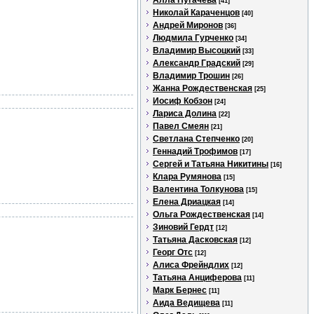
Алла Пугачева
[41]
Николай Караченцов
[40]
Андрей Миронов
[36]
Людмила Гурченко
[34]
Владимир Высоцкий
[33]
Александр Градский
[29]
Владимир Трошин
[26]
Жанна Рождественская
[25]
Иосиф Кобзон
[24]
Лариса Долина
[22]
Павел Смеян
[21]
Светлана Степченко
[20]
Геннадий Трофимов
[17]
Сергей и Татьяна Никитины
[16]
Клара Румянова
[15]
Валентина Толкунова
[15]
Елена Дриацкая
[14]
Ольга Рождественская
[14]
Зиновий Гердт
[12]
Татьяна Дасковская
[12]
Георг Отс
[12]
Алиса Фрейндлих
[12]
Татьяна Анциферова
[11]
Марк Бернес
[11]
Аида Ведищева
[11]