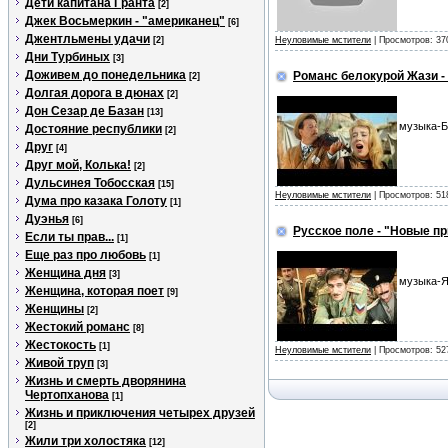
Дети капитана Гранта
[2]
Джек Восьмеркин - "американец"
[6]
Джентльмены удачи
[2]
Неуловимые мстители
| Просмотров: 37
Дни Турбиных
[3]
Доживем до понедельника
Романс белокурой Жази 
[2]
Долгая дорога в дюнах
[2]
Дон Сезар де Базан
[13]
музыка-Б
Достояние республики
[2]
Друг
[4]
Друг мой, Колька!
[2]
Дульсинея Тобосская
[15]
Неуловимые мстители
| Просмотров: 51
Дума про казака Голоту
[1]
Дуэнья
[6]
Русское поле - "Новые 
Если ты прав...
[1]
Еще раз про любовь
[1]
Женщина дня
[3]
музыка-Я
Женщина, которая поет
[9]
Женщины
[2]
Жестокий романс
[8]
Жестокость
[1]
Неуловимые мстители
| Просмотров: 52
Живой труп
[3]
Жизнь и смерть дворянина
Чертопханова
[1]
Жизнь и приключения четырех друзей
[2]
Жили три холостяка
[12]