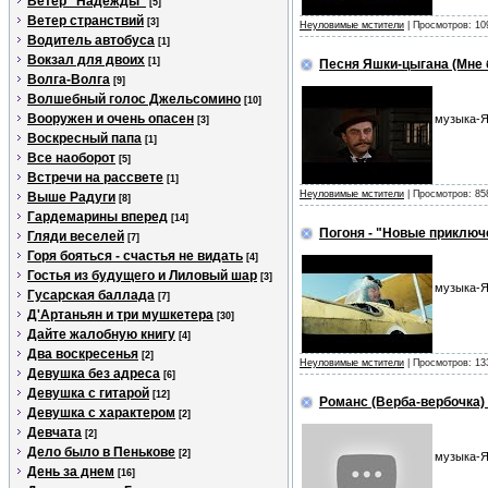
Ветер "Надежды"
[5]
Ветер странствий
[3]
Неуловимые мстители
| Просмотров: 10
Водитель автобуса
[1]
Вокзал для двоих
[1]
Песня Яшки-цыгана (Мне 
Волга-Волга
[9]
Волшебный голос Джельсомино
[10]
Вооружен и очень опасен
музыка-Я
[3]
Воскресный папа
[1]
Все наоборот
[5]
Встречи на рассвете
[1]
Неуловимые мстители
| Просмотров: 85
Выше Радуги
[8]
Гардемарины вперед
[14]
Погоня - "Новые приклю
Гляди веселей
[7]
Горя бояться - счастья не видать
[4]
Гостья из будущего и Лиловый шар
[3]
музыка-Я
Гусарская баллада
[7]
Д'Артаньян и три мушкетера
[30]
Дайте жалобную книгу
[4]
Два воскресенья
[2]
Неуловимые мстители
| Просмотров: 13
Девушка без адреса
[6]
Девушка с гитарой
[12]
Романс (Верба-веpбочка)
Девушка с характером
[2]
Девчата
[2]
Дело было в Пенькове
[2]
музыка-Я
День за днем
[16]