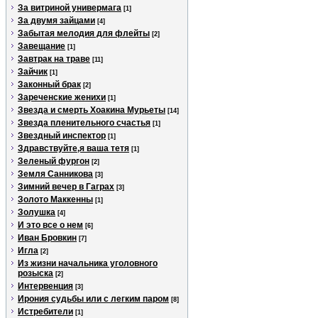
За витриной универмага
[1]
За двумя зайцами
[4]
Забытая мелодия для флейты
[2]
Завещание
[1]
Завтрак на траве
[11]
Зайчик
[1]
Законный брак
[2]
Зареченские женихи
[1]
Звезда и смерть Хоакина Мурьеты
[14]
Звезда пленительного счастья
[1]
Звездный инспектор
[1]
Здравствуйте,я ваша тетя
[1]
Зеленый фургон
[2]
Земля Санникова
[3]
Зимний вечер в Гаграх
[3]
Золото Маккенны
[1]
Золушка
[4]
И это все о нем
[6]
Иван Бровкин
[7]
Игла
[2]
Из жизни начальника уголовного
розыска
[2]
Интервенция
[3]
Ирония судьбы или с легким паром
[8]
Истребители
[1]