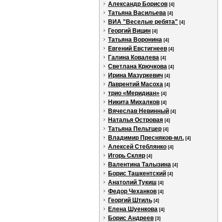
Александр Борисов
[4]
Татьяна Васильева
[4]
ВИА "Веселые ребята"
[4]
Георгий Вицин
[4]
Татьяна Воронина
[4]
Евгений Евстигнеев
[4]
Галина Ковалева
[4]
Светлана Крючкова
[4]
Ирина Мазуркевич
[4]
Лаврентий Масоха
[4]
трио «Меридиан»
[4]
Никита Михалков
[4]
Вячеслав Невинный
[4]
Наталья Островая
[4]
Татьяна Пельтцер
[4]
Владимир Пресняков-мл.
[4]
Алексей Стеблянко
[4]
Игорь Скляр
[4]
Валентина Талызина
[4]
Борис Ташкентский
[4]
Анатолий Тукиш
[4]
Федор Чеханков
[4]
Георгий Штиль
[4]
Елена Шуенкова
[4]
Борис Андреев
[3]