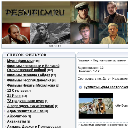
ГЛАВНАЯ
Главная
» Неуловимые мстители
Мультфильмы
[149]
Фильмы связанные с Великой
Видеороликов
:
12
Отечественной войной
[107]
Показано
:
1-12
Фильмы Леонида Гайдая
[22]
Сортировать по
:
Дате
·
Названию
Фильмы Георгия Данелия
[6]
Фильмы Никиты Михалкова
[5]
Куплеты Бубы Касторско
12 Стульев
[7]
31 Июня
[13]
72 градуса ниже нуля
[1]
поёт-Бор
А зори здесь тихие(сериал)
[2]
Адам женится на Еве
[8]
Айболит-66
[4]
Акванавты
[1]
Неуловимые мстители
| Просмотров: 59
Акмаль, Дракон и Принцесса
[3]