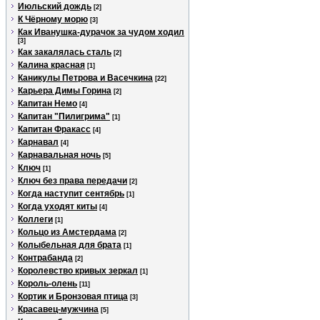
Июльский дождь
[2]
К Чёрному морю
[3]
Как Иванушка-дурачок за чудом ходил
[3]
Как закалялась сталь
[2]
Калина красная
[1]
Каникулы Петрова и Васечкина
[22]
Карьера Димы Горина
[2]
Капитан Немо
[4]
Капитан "Пилигрима"
[1]
Капитан Фракасс
[4]
Карнавал
[4]
Карнавальная ночь
[5]
Ключ
[1]
Ключ без права передачи
[2]
Когда наступит сентябрь
[1]
Когда уходят киты
[4]
Коллеги
[1]
Кольцо из Амстердама
[2]
Колыбельная для брата
[1]
Контрабанда
[2]
Королевство кривых зеркал
[1]
Король-олень
[11]
Кортик и Бронзовая птица
[3]
Красавец-мужчина
[5]