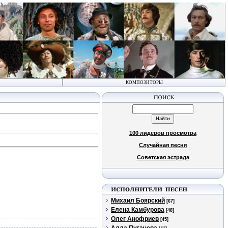
КОМПОЗИТОРЫ
100 лидеров просмотра
Случайная песня
Советская эстрада
Михаил Боярский
[67]
Елена Камбурова
[48]
Олег Анофриев
[45]