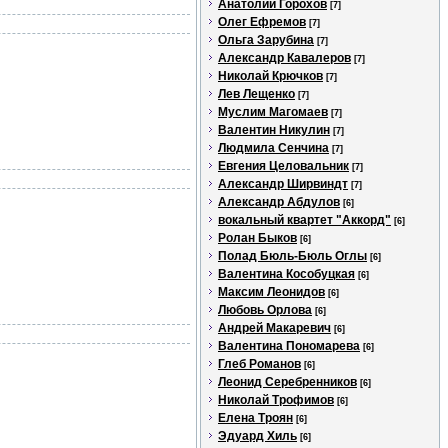
Анатолий Горохов
[7]
Олег Ефремов
[7]
Ольга Зарубина
[7]
Александр Кавалеров
[7]
Николай Крючков
[7]
Лев Лещенко
[7]
Муслим Магомаев
[7]
Валентин Никулин
[7]
Людмила Сенчина
[7]
Евгения Целовальник
[7]
Александр Ширвиндт
[7]
Александр Абдулов
[6]
вокальный квартет "Аккорд"
[6]
Ролан Быков
[6]
Полад Бюль-Бюль Оглы
[6]
Валентина Кособуцкая
[6]
Максим Леонидов
[6]
Любовь Орлова
[6]
Андрей Макаревич
[6]
Валентина Пономарева
[6]
Глеб Романов
[6]
Леонид Серебренников
[6]
Николай Трофимов
[6]
Елена Троян
[6]
Эдуард Хиль
[6]