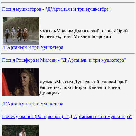
Песня мушкетеров - "Д’Артаньян и три мушкетёра"
музыка-Максим Дунаевский, слова-Юрий
Ряшенцев, поёт-Михаил Боярский
Д’Артаньян и три мушкетера
Песня Рошфора и Миледи - "Д’Артаньян и три мушкетёра"
музыка-Максим Дунаевский, слова-Юрий
Ряшенцев, поют-Борис Клюев и Елена
Дриацкая
Д’Артаньян и три мушкетера
Почему бы нет (Pourquoi pas) - "Д’Артаньян и три мушкетёра"