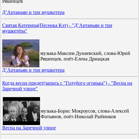
Ряшенцев
Д’Артаньян и три мушкетера
Святая Катерина(Песенка Кэт) - "Д’Артаньян и три
мушкетёра"
музыка-Максим Дунаевский, слова-Юрий
Ряшенцев, поёт-Елена Дриацкая
Д’Артаньян и три мушкетера
Когда весна придет(запись с "Голубого огонька") - "Весна на
Заречной улице"
музыка-Борис Мокроусов, слова-Алексей
Фатьянов, поёт-Николай Рыбников
Весна на Заречной улице