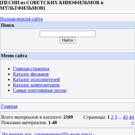
[
ПЕСНИ из СОВЕТСКИХ КИНОФИЛЬМОВ и
МУЛЬТФИЛЬМОВ
]
Полная версия сайта
Поиск
Меню сайта
Главная страница
Каталог фильмов
Каталог исполнителей
Каталог композиторов
Самые популярные песни
Главная
Всего материалов в каталоге
:
2109
Страницы
:
1
2
3
...
43
44
Показано материалов
:
1-48
»
Не вешать нос, гардемарины(По воле pока) -