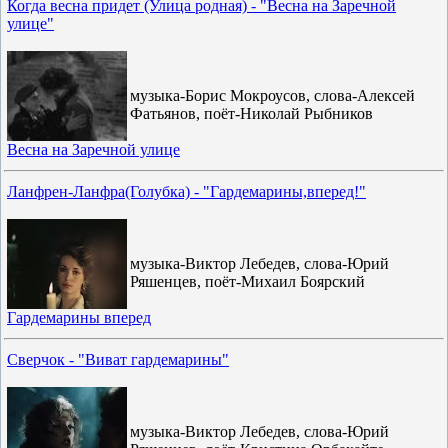
Когда весна придет (Улица родная) - "Весна на Заречной
улице"
музыка-Борис Мокроусов, слова-Алексей
Фатьянов, поёт-Николай Рыбников
Весна на Заречной улице
Ланфрен-Ланфра(Голубка) - "Гардемарины,вперед!"
музыка-Виктор Лебедев, слова-Юрий
Ряшенцев, поёт-Михаил Боярский
Гардемарины вперед
Сверчок - "Виват гардемарины"
музыка-Виктор Лебедев, слова-Юрий