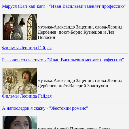
Маруся (Кап-кап-кап) - "Иван Васильевич меняет профессию"
музыка-Александр Зацепин, слова-Леонид
Дербенев, поют-Борис Кузнецов и Лев
Полосин
Фильмы Леонида Гайдая
Разговор со счастьем - "Иван Васильевич меняет профессию"
музыка-Александр Зацепин, слова-Леонид
Дербенев, поёт-Валерий Золотухин
Фильмы Леонида Гайдая
А напоследок я скажу - "Жестокий романс"
музыка-Андрей Петров, слова-Белла