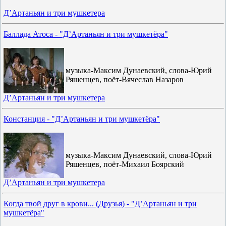
Д’Артаньян и три мушкетера
Баллада Атоса - "Д’Артаньян и три мушкетёра"
музыка-Максим Дунаевский, слова-Юрий
Ряшенцев, поёт-Вячеслав Назаров
Д’Артаньян и три мушкетера
Констанция - "Д’Артаньян и три мушкетёра"
музыка-Максим Дунаевский, слова-Юрий
Ряшенцев, поёт-Михаил Боярский
Д’Артаньян и три мушкетера
Когда твой друг в крови... (Друзья) - "Д’Артаньян и три
мушкетёра"