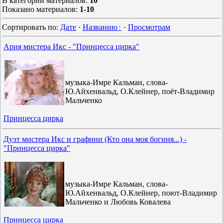
В категории материалов
:
10
Показано материалов
:
1-10
Сортировать по
:
Дате
·
Названию
·
Просмотрам
Ария мистера Икс - "Принцесса цирка"
музыка-Имре Кальман, слова-
Ю.Айхенвальд, О.Клейнер, поёт-Владимир
Мальченко
Принцесса цирка
Дуэт мистера Икс и графини (Кто она моя богиня...) -
"Принцесса цирка"
музыка-Имре Кальман, слова-
Ю.Айхенвальд, О.Клейнер, поют-Владимир
Мальченко и Любовь Ковалева
Принцесса цирка