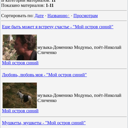
В категории материалов
:
11
Показано материалов
:
1-11
Сортировать по
:
Дате
·
Названию
·
Просмотрам
Еще быть может я встречу счастье - "Мой остров синий"
музыка-Доменико Модуньо, поёт-Николай
Сличенко
Мой остров синий
Любовь, любовь моя - "Мой остров синий"
музыка-Доменико Модуньо, поёт-Николай
Сличенко
Мой остров синий
Мушкеты, мушкеты - "Мой остров синий"