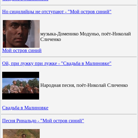
Но сицилийцы не отступают - "Мой остров синий"
музыка-Доменико Модуньо, поёт-Николай
Сличенко
Мой остров синий
Ой, при лужку при лужке - "Свадьба в Малиновке"
Народная песня, поёт-Николай Сличенко
Свадьба в Малиновке
Песня Ринальдо - "Мой остров синий"