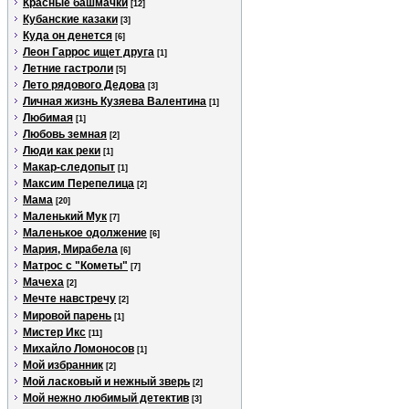
Красные башмачки
[12]
Кубанские казаки
[3]
Куда он денется
[6]
Леон Гаррос ищет друга
[1]
Летние гастроли
[5]
Лето рядового Дедова
[3]
Личная жизнь Кузяева Валентина
[1]
Любимая
[1]
Любовь земная
[2]
Люди как реки
[1]
Макар-следопыт
[1]
Максим Перепелица
[2]
Мама
[20]
Маленький Мук
[7]
Маленькое одолжение
[6]
Мария, Мирабела
[6]
Матрос с "Кометы"
[7]
Мачеха
[2]
Мечте навстречу
[2]
Мировой парень
[1]
Мистер Икс
[11]
Михайло Ломоносов
[1]
Мой избранник
[2]
Мой ласковый и нежный зверь
[2]
Мой нежно любимый детектив
[3]