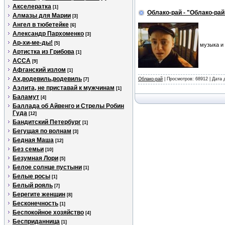
Акселератка
[1]
Облако-рай - "Облако-рай
Алмазы для Марии
[3]
Ангел в тюбетейке
[6]
Александр Пархоменко
[3]
Ар-хи-ме-ды!
[5]
музыка и
Артистка из Грибова
[1]
АССА
[9]
Афганский излом
[1]
Ах,водевиль,водевиль
Облако-рай
| Просмотров: 68912 | Дата
[7]
Аэлита, не приставай к мужчинам
[1]
Баламут
[4]
Баллада об Айвенго и Стрелы Робин
Гуда
[12]
Бандитский Петербург
[1]
Бегущая по волнам
[3]
Бедная Маша
[12]
Без семьи
[10]
Безумная Лори
[5]
Белое солнце пустыни
[1]
Белые росы
[1]
Белый рояль
[7]
Берегите женщин
[8]
Бесконечность
[1]
Беспокойное хозяйство
[4]
Бесприданница
[1]