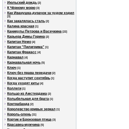
Июльский дождь
[2]
К Чёрному морю
[3]
Как Иванушка-дурачок за чудом ходил
[3]
Как закалялась сталь
[2]
Калина красная
[1]
Каникулы Петрова и Васечкина
[22]
Карьера Димы Горина
[2]
Капитан Немо
[4]
Капитан "Пилигрима"
[1]
Капитан Фракасс
[4]
Карнавал
[4]
Карнавальная ночь
[5]
Ключ
[1]
Ключ без права передачи
[2]
Когда наступит сентябрь
[1]
Когда уходят киты
[4]
Коллеги
[1]
Кольцо из Амстердама
[2]
Колыбельная для брата
[1]
Контрабанда
[2]
Королевство кривых зеркал
[1]
Король-олень
[11]
Кортик и Бронзовая птица
[3]
Красавец-мужчина
[5]