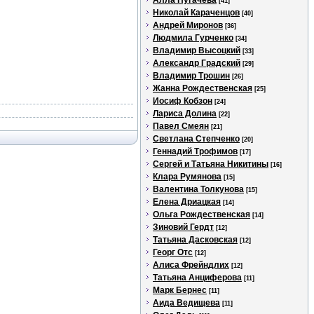
Алла Пугачева
[41]
Николай Караченцов
[40]
Андрей Миронов
[36]
Людмила Гурченко
[34]
Владимир Высоцкий
[33]
Александр Градский
[29]
Владимир Трошин
[26]
Жанна Рождественская
[25]
Иосиф Кобзон
[24]
Лариса Долина
[22]
Павел Смеян
[21]
Светлана Степченко
[20]
Геннадий Трофимов
[17]
Сергей и Татьяна Никитины
[16]
Клара Румянова
[15]
Валентина Толкунова
[15]
Елена Дриацкая
[14]
Ольга Рождественская
[14]
Зиновий Гердт
[12]
Татьяна Дасковская
[12]
Георг Отс
[12]
Алиса Фрейндлих
[12]
Татьяна Анциферова
[11]
Марк Бернес
[11]
Аида Ведищева
[11]