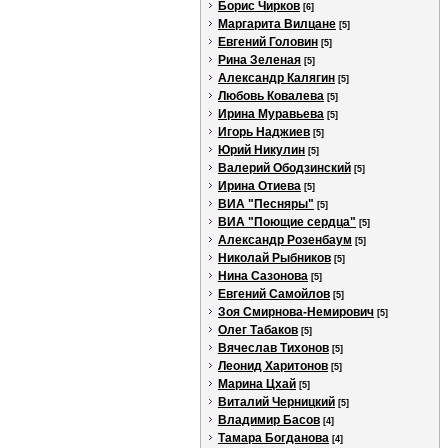
Борис Чирков
[6]
Маргарита Вилцане
[5]
Евгений Головин
[5]
Рина Зеленая
[5]
Александр Калягин
[5]
Любовь Ковалева
[5]
Ирина Муравьева
[5]
Игорь Наджиев
[5]
Юрий Никулин
[5]
Валерий Ободзинский
[5]
Ирина Отиева
[5]
ВИА "Песняры"
[5]
ВИА "Поющие сердца"
[5]
Александр Розенбаум
[5]
Николай Рыбников
[5]
Нина Сазонова
[5]
Евгений Самойлов
[5]
Зоя Смирнова-Немирович
[5]
Олег Табаков
[5]
Вячеслав Тихонов
[5]
Леонид Харитонов
[5]
Марина Цхай
[5]
Виталий Черницкий
[5]
Владимир Басов
[4]
Тамара Богданова
[4]