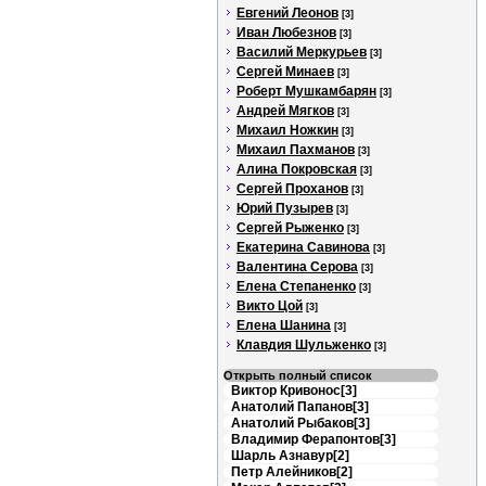
Евгений Леонов
[3]
Иван Любезнов
[3]
Василий Меркурьев
[3]
Сергей Минаев
[3]
Роберт Мушкамбарян
[3]
Андрей Мягков
[3]
Михаил Ножкин
[3]
Михаил Пахманов
[3]
Алина Покровская
[3]
Сергей Проханов
[3]
Юрий Пузырев
[3]
Сергей Рыженко
[3]
Екатерина Савинова
[3]
Валентина Серова
[3]
Елена Степаненко
[3]
Викто Цой
[3]
Елена Шанина
[3]
Клавдия Шульженко
[3]
Открыть полный список
Виктор Кривонос[3]
Анатолий Папанов[3]
Анатолий Рыбаков[3]
Владимир Ферапонтов[3]
Шарль Азнавур[2]
Петр Алейников[2]