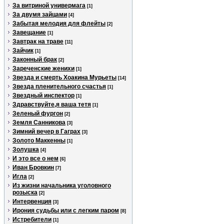
За витриной универмага
[1]
За двумя зайцами
[4]
Забытая мелодия для флейты
[2]
Завещание
[1]
Завтрак на траве
[11]
Зайчик
[1]
Законный брак
[2]
Зареченские женихи
[1]
Звезда и смерть Хоакина Мурьеты
[14]
Звезда пленительного счастья
[1]
Звездный инспектор
[1]
Здравствуйте,я ваша тетя
[1]
Зеленый фургон
[2]
Земля Санникова
[3]
Зимний вечер в Гаграх
[3]
Золото Маккенны
[1]
Золушка
[4]
И это все о нем
[6]
Иван Бровкин
[7]
Игла
[2]
Из жизни начальника уголовного
розыска
[2]
Интервенция
[3]
Ирония судьбы или с легким паром
[8]
Истребители
[1]