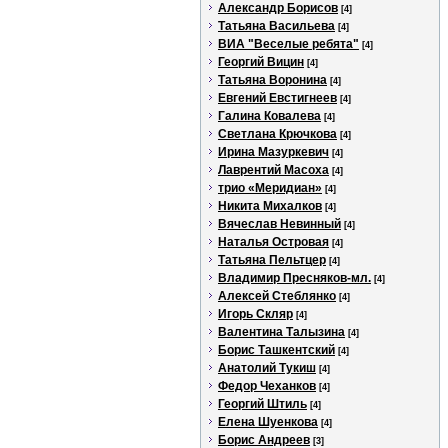
Александр Борисов
[4]
Татьяна Васильева
[4]
ВИА "Веселые ребята"
[4]
Георгий Вицин
[4]
Татьяна Воронина
[4]
Евгений Евстигнеев
[4]
Галина Ковалева
[4]
Светлана Крючкова
[4]
Ирина Мазуркевич
[4]
Лаврентий Масоха
[4]
трио «Меридиан»
[4]
Никита Михалков
[4]
Вячеслав Невинный
[4]
Наталья Островая
[4]
Татьяна Пельтцер
[4]
Владимир Пресняков-мл.
[4]
Алексей Стеблянко
[4]
Игорь Скляр
[4]
Валентина Талызина
[4]
Борис Ташкентский
[4]
Анатолий Тукиш
[4]
Федор Чеханков
[4]
Георгий Штиль
[4]
Елена Шуенкова
[4]
Борис Андреев
[3]