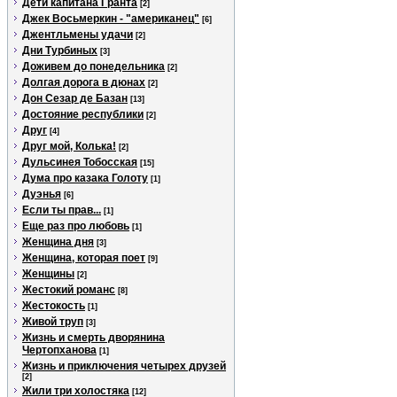
Дети капитана Гранта
[2]
Джек Восьмеркин - "американец"
[6]
Джентльмены удачи
[2]
Дни Турбиных
[3]
Доживем до понедельника
[2]
Долгая дорога в дюнах
[2]
Дон Сезар де Базан
[13]
Достояние республики
[2]
Друг
[4]
Друг мой, Колька!
[2]
Дульсинея Тобосская
[15]
Дума про казака Голоту
[1]
Дуэнья
[6]
Если ты прав...
[1]
Еще раз про любовь
[1]
Женщина дня
[3]
Женщина, которая поет
[9]
Женщины
[2]
Жестокий романс
[8]
Жестокость
[1]
Живой труп
[3]
Жизнь и смерть дворянина
Чертопханова
[1]
Жизнь и приключения четырех друзей
[2]
Жили три холостяка
[12]