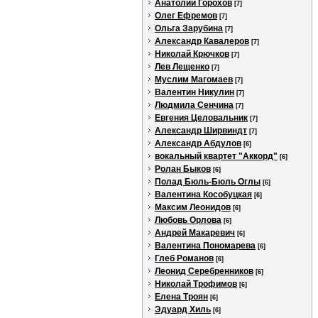
Анатолий Горохов
[7]
Олег Ефремов
[7]
Ольга Зарубина
[7]
Александр Кавалеров
[7]
Николай Крючков
[7]
Лев Лещенко
[7]
Муслим Магомаев
[7]
Валентин Никулин
[7]
Людмила Сенчина
[7]
Евгения Целовальник
[7]
Александр Ширвиндт
[7]
Александр Абдулов
[6]
вокальный квартет "Аккорд"
[6]
Ролан Быков
[6]
Полад Бюль-Бюль Оглы
[6]
Валентина Кособуцкая
[6]
Максим Леонидов
[6]
Любовь Орлова
[6]
Андрей Макаревич
[6]
Валентина Пономарева
[6]
Глеб Романов
[6]
Леонид Серебренников
[6]
Николай Трофимов
[6]
Елена Троян
[6]
Эдуард Хиль
[6]