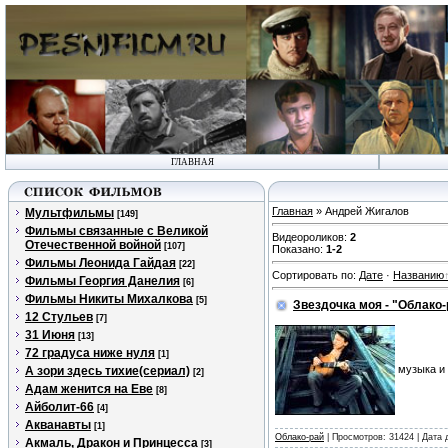
ГЛАВНАЯ
Главная
» Андрей Жигалов
Мультфильмы
[149]
Фильмы связанные с Великой
Видеороликов
:
2
Отечественной войной
[107]
Показано
:
1-2
Фильмы Леонида Гайдая
[22]
Сортировать по
:
Дате
·
Названию
Фильмы Георгия Данелия
[6]
Фильмы Никиты Михалкова
[5]
Звездочка моя - "Облако-
12 Стульев
[7]
31 Июня
[13]
72 градуса ниже нуля
[1]
музыка и
А зори здесь тихие(сериал)
[2]
Адам женится на Еве
[8]
Айболит-66
[4]
Акванавты
[1]
Облако-рай
| Просмотров: 31424 | Дата
Акмаль, Дракон и Принцесса
[3]