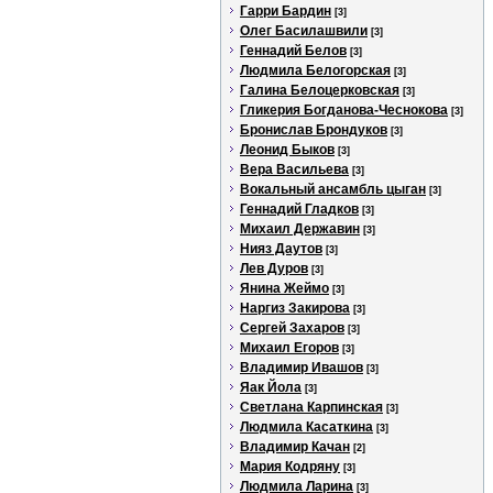
Гарри Бардин
[3]
Олег Басилашвили
[3]
Геннадий Белов
[3]
Людмила Белогорская
[3]
Галина Белоцерковская
[3]
Гликерия Богданова-Чеснокова
[3]
Бронислав Брондуков
[3]
Леонид Быков
[3]
Вера Васильева
[3]
Вокальный ансамбль цыган
[3]
Геннадий Гладков
[3]
Михаил Державин
[3]
Нияз Даутов
[3]
Лев Дуров
[3]
Янина Жеймо
[3]
Наргиз Закирова
[3]
Сергей Захаров
[3]
Михаил Егоров
[3]
Владимир Ивашов
[3]
Яак Йола
[3]
Светлана Карпинская
[3]
Людмила Касаткина
[3]
Владимир Качан
[2]
Мария Кодряну
[3]
Людмила Ларина
[3]