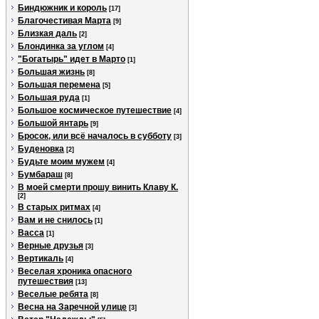
Биндюжник и король
[17]
Благочестивая Марта
[9]
Близкая даль
[2]
Блондинка за углом
[4]
"Богатырь" идет в Марто
[1]
Большая жизнь
[8]
Большая перемена
[5]
Большая руда
[1]
Большое космическое путешествие
[4]
Большой янтарь
[9]
Бросок, или всё началось в субботу
[3]
Буденовка
[2]
Будьте моим мужем
[4]
Бумбараш
[8]
В моей смерти прошу винить Клаву К.
[2]
В старых ритмах
[4]
Вам и не снилось
[1]
Васса
[1]
Верные друзья
[3]
Вертикаль
[4]
Веселая хроника опасного
путешествия
[13]
Веселые ребята
[8]
Весна на Заречной улице
[3]