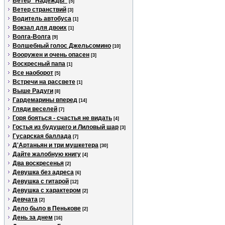
Ветер "Надежды"
[5]
Ветер странствий
[3]
Водитель автобуса
[1]
Вокзал для двоих
[1]
Волга-Волга
[9]
Волшебный голос Джельсомино
[10]
Вооружен и очень опасен
[3]
Воскресный папа
[1]
Все наоборот
[5]
Встречи на рассвете
[1]
Выше Радуги
[8]
Гардемарины вперед
[14]
Гляди веселей
[7]
Горя бояться - счастья не видать
[4]
Гостья из будущего и Лиловый шар
[3]
Гусарская баллада
[7]
Д'Артаньян и три мушкетера
[30]
Дайте жалобную книгу
[4]
Два воскресенья
[2]
Девушка без адреса
[6]
Девушка с гитарой
[12]
Девушка с характером
[2]
Девчата
[2]
Дело было в Пенькове
[2]
День за днем
[16]