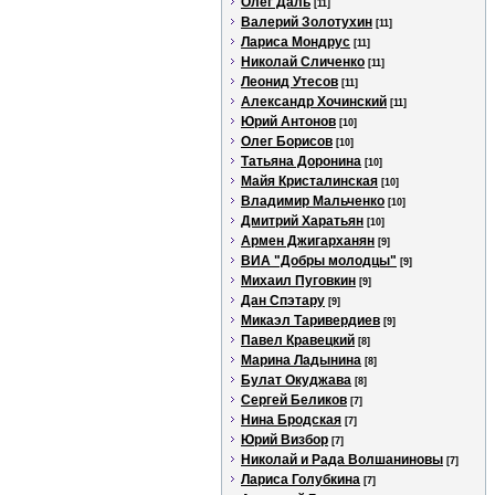
Олег Даль
[11]
Валерий Золотухин
[11]
Лариса Мондрус
[11]
Николай Сличенко
[11]
Леонид Утесов
[11]
Александр Хочинский
[11]
Юрий Антонов
[10]
Олег Борисов
[10]
Татьяна Доронина
[10]
Майя Кристалинская
[10]
Владимир Мальченко
[10]
Дмитрий Харатьян
[10]
Армен Джигарханян
[9]
ВИА "Добры молодцы"
[9]
Михаил Пуговкин
[9]
Дан Спэтару
[9]
Микаэл Таривердиев
[9]
Павел Кравецкий
[8]
Марина Ладынина
[8]
Булат Окуджава
[8]
Сергей Беликов
[7]
Нина Бродская
[7]
Юрий Визбор
[7]
Николай и Рада Волшаниновы
[7]
Лариса Голубкина
[7]