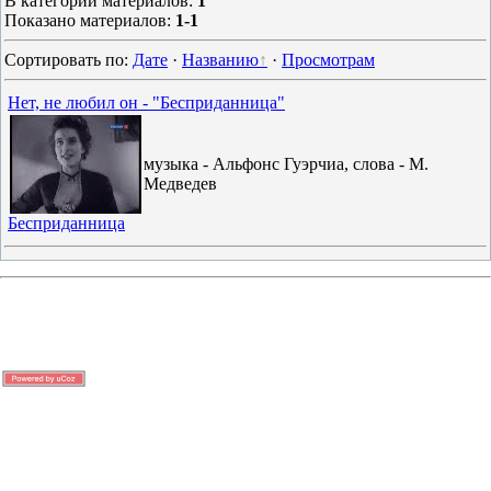
В категории материалов
:
1
Показано материалов
:
1-1
Сортировать по
:
Дате
·
Названию
·
Просмотрам
Нет, не любил он - "Бесприданница"
музыка - Альфонс Гуэрчиа, слова - М.
Медведев
Бесприданница