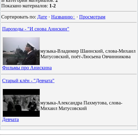
В категории материалов
:
2
Показано материалов
:
1-2
Сортировать по
:
Дате
·
Названию
·
Просмотрам
Пароходы - "И снова Анискин"
музыка-Владимир Шаинский, слова-Михаил
Матусовский, поёт-Люсьена Овчинникова
Фильмы про Анискина
Старый клён - "Девчата"
музыка-Александра Пахмутова, слова-
Михаил Матусовский
Девчата