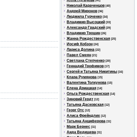
Алла Пугачева
[41]
Николай Караченцов
[40]
Андрей Миронов
[36]
Людмила Гурченко
[34]
Владимир Высоцкий
[33]
Александр Градский
[29]
Владимир Трошин
[26]
Жанна Рождественская
[25]
Иосиф Кобзон
[24]
Лариса Долина
[22]
Павел Смеян
[21]
Светлана Степченко
[20]
Геннадий Трофимов
[17]
Сергей и Татьяна Никитины
[16]
Клара Румянова
[15]
Валентина Толкунова
[15]
Елена Дриацкая
[14]
Ольга Рождественская
[14]
Зиновий Гердт
[12]
Татьяна Дасковская
[12]
Георг Отс
[12]
Алиса Фрейндлих
[12]
Татьяна Анциферова
[11]
Марк Бернес
[11]
Аида Ведищева
[11]