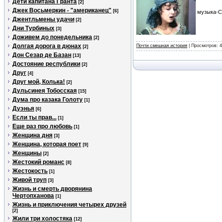
Дети капитана Гранта
[2]
Джек Восьмеркин - "американец"
[6]
музыка-Се
Джентльмены удачи
[2]
Дни Турбиных
[3]
Доживем до понедельника
[2]
Долгая дорога в дюнах
Почти смешная история
| Просмотров: 4
[2]
Дон Сезар де Базан
[13]
Достояние республики
[2]
Друг
[4]
Друг мой, Колька!
[2]
Дульсинея Тобосская
[15]
Дума про казака Голоту
[1]
Дуэнья
[6]
Если ты прав...
[1]
Еще раз про любовь
[1]
Женщина дня
[3]
Женщина, которая поет
[9]
Женщины
[2]
Жестокий романс
[8]
Жестокость
[1]
Живой труп
[3]
Жизнь и смерть дворянина
Чертопханова
[1]
Жизнь и приключения четырех друзей
[2]
Жили три холостяка
[12]