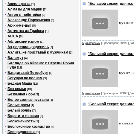
"Большой секpет для ма
Акселератка
[1]
Алмазы для Марии
[3]
Ангел в тюбетейке
[6]
Александр Пархоменко
[3]
музыка и 
Ар-хи-ме-ды!
[5]
Артистка из Грибова
[1]
АССА
[9]
Афганский излом
[1]
Мультфильмы
| Просмотров: 28690 | Да
Ах,водевиль,водевиль
[7]
Аэлита, не приставай к мужчинам
[1]
"Большой секpет для мал
Баламут
[4]
Баллада об Айвенго и Стрелы Робин
Гуда
[12]
Бандитский Петербург
музыка-С
[1]
Бегущая по волнам
[3]
Бедная Маша
[12]
Без семьи
[10]
Мультфильмы
| Просмотров: 22186 | Да
Безумная Лори
[5]
Белое солнце пустыни
[1]
"Большой секpет для мал
Белые росы
[1]
Белый рояль
[7]
Берегите женщин
[8]
Бесконечность
[1]
музыка и 
Беспокойное хозяйство
[4]
Бесприданница
[1]