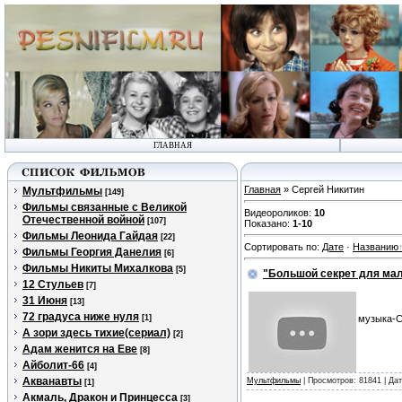
ГЛАВНАЯ
Главная
» Сергей Никитин
Мультфильмы
[149]
Фильмы связанные с Великой
Видеороликов
:
10
Отечественной войной
[107]
Показано
:
1-10
Фильмы Леонида Гайдая
[22]
Сортировать по
:
Дате
·
Названию
Фильмы Георгия Данелия
[6]
Фильмы Никиты Михалкова
[5]
"Большой секpет для мал
12 Стульев
[7]
31 Июня
[13]
72 градуса ниже нуля
[1]
музыка-С
А зори здесь тихие(сериал)
[2]
Адам женится на Еве
[8]
Айболит-66
[4]
Акванавты
Мультфильмы
| Просмотров: 81841 | Да
[1]
Акмаль, Дракон и Принцесса
[3]