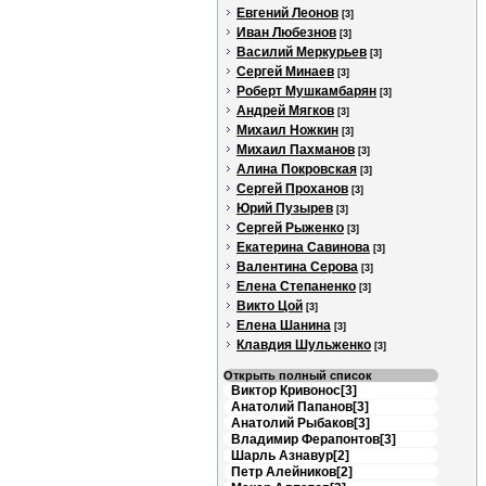
Евгений Леонов
[3]
Иван Любезнов
[3]
Василий Меркурьев
[3]
Сергей Минаев
[3]
Роберт Мушкамбарян
[3]
Андрей Мягков
[3]
Михаил Ножкин
[3]
Михаил Пахманов
[3]
Алина Покровская
[3]
Сергей Проханов
[3]
Юрий Пузырев
[3]
Сергей Рыженко
[3]
Екатерина Савинова
[3]
Валентина Серова
[3]
Елена Степаненко
[3]
Викто Цой
[3]
Елена Шанина
[3]
Клавдия Шульженко
[3]
Открыть полный список
Виктор Кривонос[3]
Анатолий Папанов[3]
Анатолий Рыбаков[3]
Владимир Ферапонтов[3]
Шарль Азнавур[2]
Петр Алейников[2]