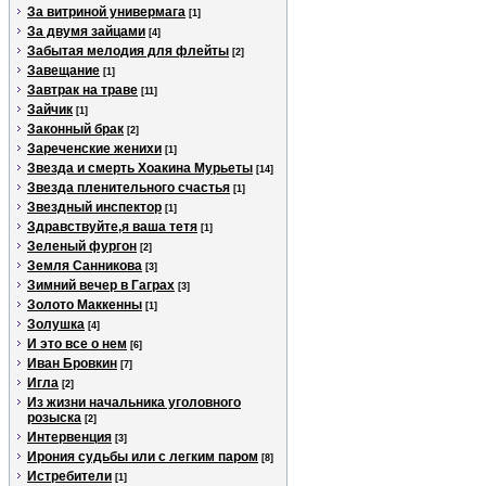
За витриной универмага
[1]
За двумя зайцами
[4]
Забытая мелодия для флейты
[2]
Завещание
[1]
Завтрак на траве
[11]
Зайчик
[1]
Законный брак
[2]
Зареченские женихи
[1]
Звезда и смерть Хоакина Мурьеты
[14]
Звезда пленительного счастья
[1]
Звездный инспектор
[1]
Здравствуйте,я ваша тетя
[1]
Зеленый фургон
[2]
Земля Санникова
[3]
Зимний вечер в Гаграх
[3]
Золото Маккенны
[1]
Золушка
[4]
И это все о нем
[6]
Иван Бровкин
[7]
Игла
[2]
Из жизни начальника уголовного
розыска
[2]
Интервенция
[3]
Ирония судьбы или с легким паром
[8]
Истребители
[1]