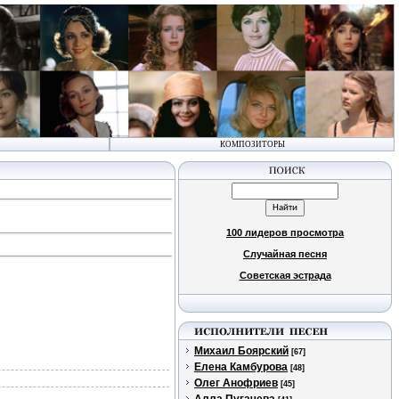
КОМПОЗИТОРЫ
100 лидеров просмотра
Случайная песня
Советская эстрада
Михаил Боярский
[67]
Елена Камбурова
[48]
Олег Анофриев
[45]