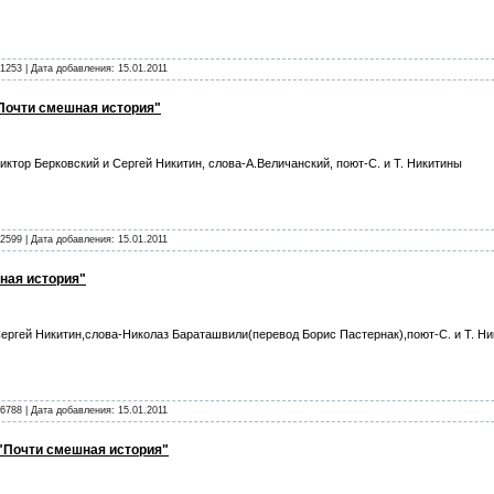
1253 | Дата добавления:
15.01.2011
Почти смешная история"
иктор Берковский и Сергей Никитин, слова-А.Величанский, поют-С. и Т. Никитины
2599 | Дата добавления:
15.01.2011
шная история"
ергей Никитин,слова-Николаз Бараташвили(перевод Борис Пастернак),поют-С. и Т. Н
6788 | Дата добавления:
15.01.2011
 "Почти смешная история"