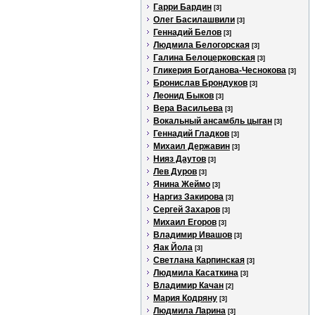
Гарри Бардин
[3]
Олег Басилашвили
[3]
Геннадий Белов
[3]
Людмила Белогорская
[3]
Галина Белоцерковская
[3]
Гликерия Богданова-Чеснокова
[3]
Бронислав Брондуков
[3]
Леонид Быков
[3]
Вера Васильева
[3]
Вокальный ансамбль цыган
[3]
Геннадий Гладков
[3]
Михаил Державин
[3]
Нияз Даутов
[3]
Лев Дуров
[3]
Янина Жеймо
[3]
Наргиз Закирова
[3]
Сергей Захаров
[3]
Михаил Егоров
[3]
Владимир Ивашов
[3]
Яак Йола
[3]
Светлана Карпинская
[3]
Людмила Касаткина
[3]
Владимир Качан
[2]
Мария Кодряну
[3]
Людмила Ларина
[3]