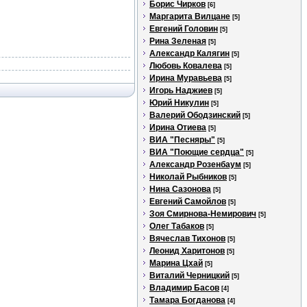
Борис Чирков
[6]
Маргарита Вилцане
[5]
Евгений Головин
[5]
Рина Зеленая
[5]
Александр Калягин
[5]
Любовь Ковалева
[5]
Ирина Муравьева
[5]
Игорь Наджиев
[5]
Юрий Никулин
[5]
Валерий Ободзинский
[5]
Ирина Отиева
[5]
ВИА "Песняры"
[5]
ВИА "Поющие сердца"
[5]
Александр Розенбаум
[5]
Николай Рыбников
[5]
Нина Сазонова
[5]
Евгений Самойлов
[5]
Зоя Смирнова-Немирович
[5]
Олег Табаков
[5]
Вячеслав Тихонов
[5]
Леонид Харитонов
[5]
Марина Цхай
[5]
Виталий Черницкий
[5]
Владимир Басов
[4]
Тамара Богданова
[4]