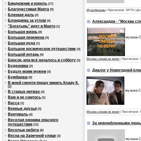
Биндюжник и король
[17]
Благочестивая Марта
[9]
Мультфильмы
| Просмотров: 58776 | Да
Близкая даль
[2]
Блондинка за углом
[4]
Александра - "Москва сл
"Богатырь" идет в Марто
[1]
Большая жизнь
[8]
Большая перемена
музыка-С
[5]
Большая руда
[1]
Большое космическое путешествие
[4]
Большой янтарь
[9]
Москва слезам не верит
| Просмотров: 
Бросок, или всё началось в субботу
[3]
Буденовка
[2]
Диалог у Новогодней ёлки
Будьте моим мужем
[4]
Бумбараш
[8]
В моей смерти прошу винить Клаву К.
[2]
музыка-Се
В старых ритмах
[4]
Вам и не снилось
[1]
Васса
[1]
Верные друзья
[3]
Москва слезам не верит
| Просмотров: 
Вертикаль
[4]
Веселая хроника опасного
За невлюбленными людьм
путешествия
[13]
Веселые ребята
[8]
Весна на Заречной улице
[3]
музыка-С