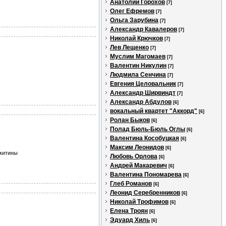
Анатолий Горохов
[7]
Олег Ефремов
[7]
Ольга Зарубина
[7]
Александр Кавалеров
[7]
Николай Крючков
[7]
Лев Лещенко
[7]
Муслим Магомаев
[7]
Валентин Никулин
[7]
Людмила Сенчина
[7]
Евгения Целовальник
[7]
Александр Ширвиндт
[7]
Александр Абдулов
[6]
вокальный квартет "Аккорд"
[6]
Ролан Быков
[6]
Полад Бюль-Бюль Оглы
[6]
Валентина Кособуцкая
[6]
Максим Леонидов
[6]
икитины
Любовь Орлова
[6]
Андрей Макаревич
[6]
Валентина Пономарева
[6]
Глеб Романов
[6]
Леонид Серебренников
[6]
Николай Трофимов
[6]
Елена Троян
[6]
Эдуард Хиль
[6]