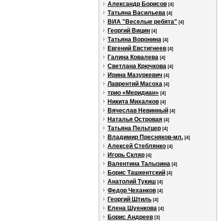
Александр Борисов
[4]
Татьяна Васильева
[4]
ВИА "Веселые ребята"
[4]
Георгий Вицин
[4]
Татьяна Воронина
[4]
Евгений Евстигнеев
[4]
Галина Ковалева
[4]
Светлана Крючкова
[4]
Ирина Мазуркевич
[4]
Лаврентий Масоха
[4]
трио «Меридиан»
[4]
Никита Михалков
[4]
Вячеслав Невинный
[4]
Наталья Островая
[4]
Татьяна Пельтцер
[4]
Владимир Пресняков-мл.
[4]
Алексей Стеблянко
[4]
Игорь Скляр
[4]
Валентина Талызина
[4]
Борис Ташкентский
[4]
Анатолий Тукиш
[4]
Федор Чеханков
[4]
Георгий Штиль
[4]
Елена Шуенкова
[4]
Борис Андреев
[3]