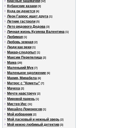
Красные башмачки
[12]
Кубанские казаки
[3]
Куда он денется
[6]
Леон Гаррос ищет друга
[1]
Летние гастроли
[5]
Лето рядового Дедова
[3]
Личная жизнь Кузяева Валентина
[1]
Любимая
[1]
Любовь земная
[2]
Люди как реки
[1]
Макар-следопыт
[1]
Максим Перепелица
[2]
Мама
[20]
Маленький Мук
[7]
Маленькое одолжение
[6]
Мария, Мирабела
[6]
Матрос с "Кометы"
[7]
Мачеха
[2]
Мечте навстречу
[2]
Мировой парень
[1]
Мистер Икс
[11]
Михайло Ломоносов
[1]
Мой избранник
[2]
Мой ласковый и нежный зверь
[2]
Мой нежно любимый детектив
[3]