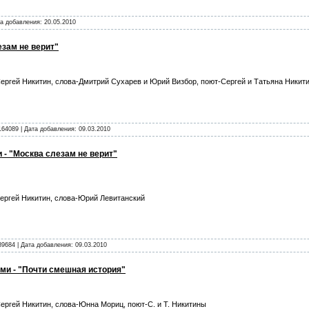
та добавления:
20.05.2010
езам не верит"
ергей Никитин, слова-Дмитрий Сухарев и Юрий Визбор, поют-Сергей и Татьяна Никит
164089 | Дата добавления:
09.03.2010
 - "Москва слезам не верит"
ргей Никитин, слова-Юрий Левитанский
89684 | Дата добавления:
09.03.2010
и - "Почти смешная история"
ергей Никитин, слова-Юнна Мориц, поют-С. и Т. Никитины