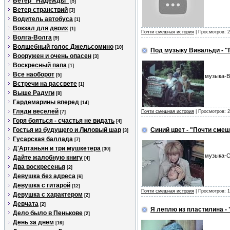
Ветер "Надежды"
[5]
Ветер странствий
[3]
Водитель автобуса
[1]
Вокзал для двоих
[1]
Почти смешная история
| Просмотров: 2
Волга-Волга
[9]
Волшебный голос Джельсомино
[10]
Под музыку Вивальди - "
Вооружен и очень опасен
[3]
Воскресный папа
[1]
Все наоборот
[5]
музыка-В
Встречи на рассвете
[1]
Выше Радуги
[8]
Гардемарины вперед
[14]
Гляди веселей
Почти смешная история
| Просмотров: 2
[7]
Горя бояться - счастья не видать
[4]
Гостья из будущего и Лиловый шар
Синий цвет - "Почти сме
[3]
Гусарская баллада
[7]
Д'Артаньян и три мушкетера
[30]
музыка-С
Дайте жалобную книгу
[4]
Два воскресенья
[2]
Девушка без адреса
[6]
Девушка с гитарой
[12]
Почти смешная история
| Просмотров: 1
Девушка с характером
[2]
Девчата
[2]
Я леплю из пластилина -
Дело было в Пенькове
[2]
День за днем
[16]