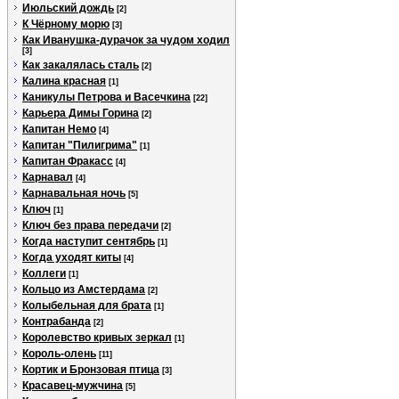
Июльский дождь
[2]
К Чёрному морю
[3]
Как Иванушка-дурачок за чудом ходил
[3]
Как закалялась сталь
[2]
Калина красная
[1]
Каникулы Петрова и Васечкина
[22]
Карьера Димы Горина
[2]
Капитан Немо
[4]
Капитан "Пилигрима"
[1]
Капитан Фракасс
[4]
Карнавал
[4]
Карнавальная ночь
[5]
Ключ
[1]
Ключ без права передачи
[2]
Когда наступит сентябрь
[1]
Когда уходят киты
[4]
Коллеги
[1]
Кольцо из Амстердама
[2]
Колыбельная для брата
[1]
Контрабанда
[2]
Королевство кривых зеркал
[1]
Король-олень
[11]
Кортик и Бронзовая птица
[3]
Красавец-мужчина
[5]