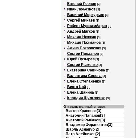
Евгений Леонов
[3]
Иван Любезнов
[3]
Василий Меркурьев
[3]
Сергей Минаев
[3]
Роберт Мушкамбарян
[3]
Андрей Мягков
[3]
Михаил Ножкин
[3]
Михаил Пахманов
[3]
Алина Покровская
[3]
Сергей Проханов
[3]
Юрий Пузырев
[3]
Сергей Рыженко
[3]
Екатерина Савинова
[3]
Валентина Серова
[3]
Елена Степаненко
[3]
Викто Цой
[3]
Елена Шанина
[3]
Клавдия Шульженко
[3]
Открыть полный список
Виктор Кривонос[3]
Анатолий Папанов[3]
Анатолий Рыбаков[3]
Владимир Ферапонтов[3]
Шарль Азнавур[2]
Петр Алейников[2]