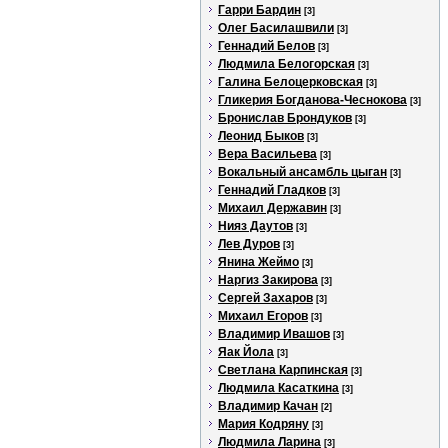
Гарри Бардин
[3]
Олег Басилашвили
[3]
Геннадий Белов
[3]
Людмила Белогорская
[3]
Галина Белоцерковская
[3]
Гликерия Богданова-Чеснокова
[3]
Бронислав Брондуков
[3]
Леонид Быков
[3]
Вера Васильева
[3]
Вокальный ансамбль цыган
[3]
Геннадий Гладков
[3]
Михаил Державин
[3]
Нияз Даутов
[3]
Лев Дуров
[3]
Янина Жеймо
[3]
Наргиз Закирова
[3]
Сергей Захаров
[3]
Михаил Егоров
[3]
Владимир Ивашов
[3]
Яак Йола
[3]
Светлана Карпинская
[3]
Людмила Касаткина
[3]
Владимир Качан
[2]
Мария Кодряну
[3]
Людмила Ларина
[3]