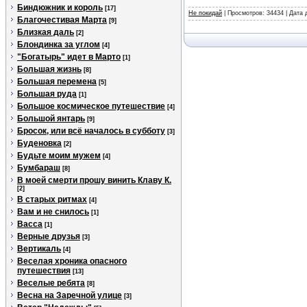
Биндюжник и король
[17]
Не покидай
| Просмотров: 34434 | Дата
Благочестивая Марта
[9]
Близкая даль
[2]
Блондинка за углом
[4]
"Богатырь" идет в Марто
[1]
Большая жизнь
[8]
Большая перемена
[5]
Большая руда
[1]
Большое космическое путешествие
[4]
Большой янтарь
[9]
Бросок, или всё началось в субботу
[3]
Буденовка
[2]
Будьте моим мужем
[4]
Бумбараш
[8]
В моей смерти прошу винить Клаву К.
[2]
В старых ритмах
[4]
Вам и не снилось
[1]
Васса
[1]
Верные друзья
[3]
Вертикаль
[4]
Веселая хроника опасного
путешествия
[13]
Веселые ребята
[8]
Весна на Заречной улице
[3]