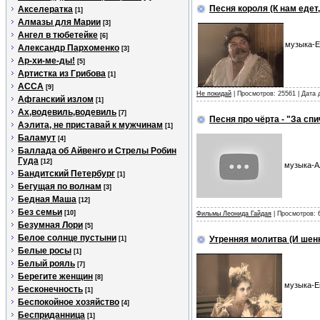
Песня короля (К нам едет, 
Акселератка
[1]
Алмазы для Марии
[3]
Ангел в тюбетейке
[6]
музыка-Е
Александр Пархоменко
[3]
Ар-хи-ме-ды!
[5]
Артистка из Грибова
[1]
АССА
[9]
Не покидай
| Просмотров: 25561 | Дата
Афганский излом
[1]
Ах,водевиль,водевиль
[7]
Песня про чёрта - "За сп
Аэлита, не приставай к мужчинам
[1]
Баламут
[4]
Баллада об Айвенго и Стрелы Робин
Гуда
[12]
музыка-А
Бандитский Петербург
[1]
Бегущая по волнам
[3]
Бедная Маша
[12]
Без семьи
[10]
Фильмы Леонида Гайдая
| Просмотров: 
Безумная Лори
[5]
Белое солнце пустыни
Утренняя молитва (И шенк
[1]
Белые росы
[1]
Белый рояль
[7]
Берегите женщин
[8]
музыка-Ев
Бесконечность
[1]
Беспокойное хозяйство
[4]
Бесприданница
[1]