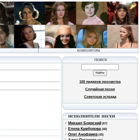
КОМПОЗИТОРЫ
100 лидеров просмотра
Случайная песня
Советская эстрада
Михаил Боярский
[67]
Елена Камбурова
[48]
Олег Анофриев
[45]