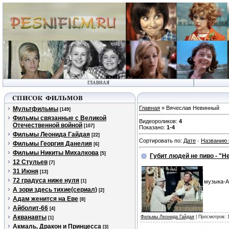
ГЛАВНАЯ
Главная
» Вячеслав Невинный
Мультфильмы
[149]
Фильмы связанные с Великой
Видеороликов
:
4
Отечественной войной
[107]
Показано
:
1-4
Фильмы Леонида Гайдая
[22]
Сортировать по
:
Дате
·
Названию
Фильмы Георгия Данелия
[6]
Фильмы Никиты Михалкова
[5]
Губит людей не пиво - "Н
12 Стульев
[7]
31 Июня
[13]
72 градуса ниже нуля
[1]
музыка-А
А зори здесь тихие(сериал)
[2]
Адам женится на Еве
[8]
Айболит-66
[4]
Акванавты
Фильмы Леонида Гайдая
| Просмотров: 
[1]
Акмаль, Дракон и Принцесса
[3]