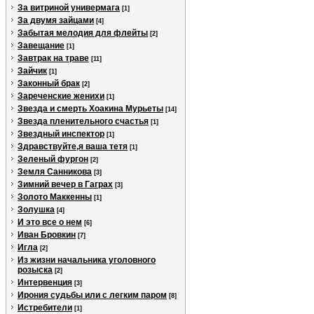
За витриной универмага
[1]
За двумя зайцами
[4]
Забытая мелодия для флейты
[2]
Завещание
[1]
Завтрак на траве
[11]
Зайчик
[1]
Законный брак
[2]
Зареченские женихи
[1]
Звезда и смерть Хоакина Мурьеты
[14]
Звезда пленительного счастья
[1]
Звездный инспектор
[1]
Здравствуйте,я ваша тетя
[1]
Зеленый фургон
[2]
Земля Санникова
[3]
Зимний вечер в Гаграх
[3]
Золото Маккенны
[1]
Золушка
[4]
И это все о нем
[6]
Иван Бровкин
[7]
Игла
[2]
Из жизни начальника уголовного
розыска
[2]
Интервенция
[3]
Ирония судьбы или с легким паром
[8]
Истребители
[1]