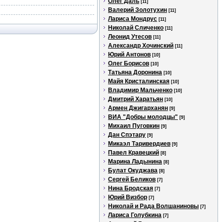
Олег Даль
[11]
Валерий Золотухин
[11]
Лариса Мондрус
[11]
Николай Сличенко
[11]
Леонид Утесов
[11]
Александр Хочинский
[11]
Юрий Антонов
[10]
Олег Борисов
[10]
Татьяна Доронина
[10]
Майя Кристалинская
[10]
Владимир Мальченко
[10]
Дмитрий Харатьян
[10]
Армен Джигарханян
[9]
ВИА "Добры молодцы"
[9]
Михаил Пуговкин
[9]
Дан Спэтару
[9]
Микаэл Таривердиев
[9]
Павел Кравецкий
[8]
Марина Ладынина
[8]
Булат Окуджава
[8]
Сергей Беликов
[7]
Нина Бродская
[7]
Юрий Визбор
[7]
Николай и Рада Волшаниновы
[7]
Лариса Голубкина
[7]