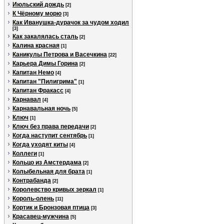
Июльский дождь
[2]
К Чёрному морю
[3]
Как Иванушка-дурачок за чудом ходил
[3]
Как закалялась сталь
[2]
Калина красная
[1]
Каникулы Петрова и Васечкина
[22]
Карьера Димы Горина
[2]
Капитан Немо
[4]
Капитан "Пилигрима"
[1]
Капитан Фракасс
[4]
Карнавал
[4]
Карнавальная ночь
[5]
Ключ
[1]
Ключ без права передачи
[2]
Когда наступит сентябрь
[1]
Когда уходят киты
[4]
Коллеги
[1]
Кольцо из Амстердама
[2]
Колыбельная для брата
[1]
Контрабанда
[2]
Королевство кривых зеркал
[1]
Король-олень
[11]
Кортик и Бронзовая птица
[3]
Красавец-мужчина
[5]