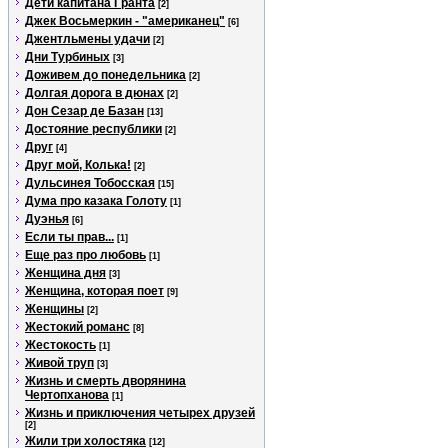
Дети капитана Гранта
[2]
Джек Восьмеркин - "американец"
[6]
Джентльмены удачи
[2]
Дни Турбиных
[3]
Доживем до понедельника
[2]
Долгая дорога в дюнах
[2]
Дон Сезар де Базан
[13]
Достояние республики
[2]
Друг
[4]
Друг мой, Колька!
[2]
Дульсинея Тобосская
[15]
Дума про казака Голоту
[1]
Дуэнья
[6]
Если ты прав...
[1]
Еще раз про любовь
[1]
Женщина дня
[3]
Женщина, которая поет
[9]
Женщины
[2]
Жестокий романс
[8]
Жестокость
[1]
Живой труп
[3]
Жизнь и смерть дворянина
Чертопханова
[1]
Жизнь и приключения четырех друзей
[2]
Жили три холостяка
[12]