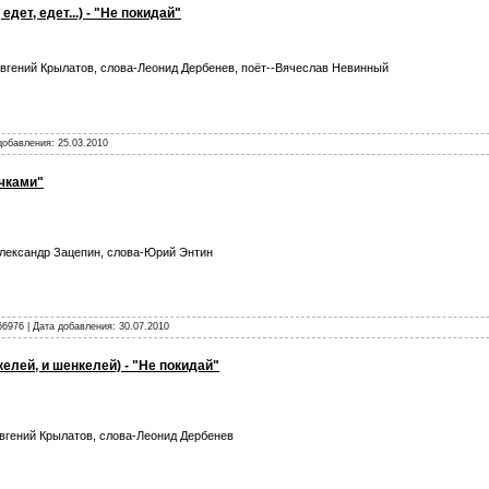
едет, едет...) - "Не покидай"
вгений Крылатов, слова-Леонид Дербенев, поёт--Вячеслав Невинный
 добавления:
25.03.2010
ичками"
лександр Зацепин, слова-Юрий Энтин
66976 | Дата добавления:
30.07.2010
елей, и шенкелей) - "Не покидай"
гений Крылатов, слова-Леонид Дербенев