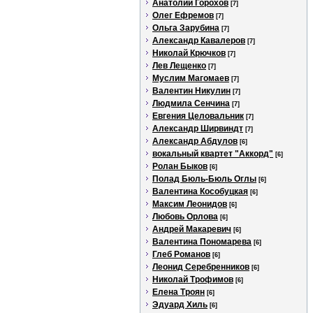
Анатолий Горохов
[7]
Олег Ефремов
[7]
Ольга Зарубина
[7]
Александр Кавалеров
[7]
Николай Крючков
[7]
Лев Лещенко
[7]
Муслим Магомаев
[7]
Валентин Никулин
[7]
Людмила Сенчина
[7]
Евгения Целовальник
[7]
Александр Ширвиндт
[7]
Александр Абдулов
[6]
вокальный квартет "Аккорд"
[6]
Ролан Быков
[6]
Полад Бюль-Бюль Оглы
[6]
Валентина Кособуцкая
[6]
Максим Леонидов
[6]
Любовь Орлова
[6]
Андрей Макаревич
[6]
Валентина Пономарева
[6]
Глеб Романов
[6]
Леонид Серебренников
[6]
Николай Трофимов
[6]
Елена Троян
[6]
Эдуард Хиль
[6]