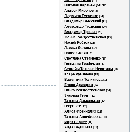
Алла Пугачева
[41]
Николай Караченцов
[40]
Андрей Миронов
[36]
Людмила Гурченко
[34]
Владимир Высоцкий
[33]
Александр Градский
[29]
Владимир Трошин
[26]
Жанна Рождественская
[25]
Иосиф Кобзон
[24]
Лариса Долина
[22]
Павел Смеян
[21]
Светлана Степченко
[20]
Геннадий Трофимов
[17]
Сергей и Татьяна Никитины
[16]
Клара Румянова
[15]
Валентина Толкунова
[15]
Елена Дриацкая
[14]
Ольга Рождественская
[14]
Зиновий Гердт
[12]
Татьяна Дасковская
[12]
Георг Отс
[12]
Алиса Фрейндлих
[12]
Татьяна Анциферова
[11]
Марк Бернес
[11]
Аида Ведищева
[11]