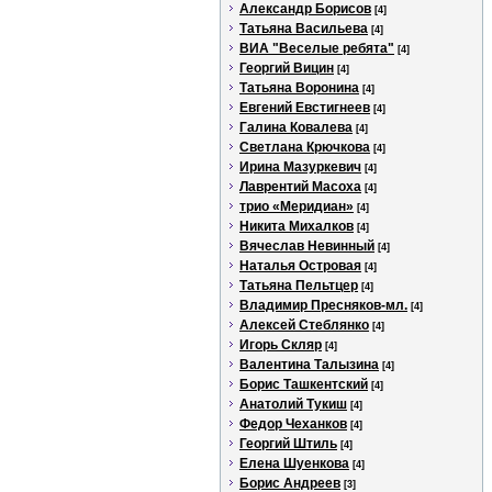
Александр Борисов
[4]
Татьяна Васильева
[4]
ВИА "Веселые ребята"
[4]
Георгий Вицин
[4]
Татьяна Воронина
[4]
Евгений Евстигнеев
[4]
Галина Ковалева
[4]
Светлана Крючкова
[4]
Ирина Мазуркевич
[4]
Лаврентий Масоха
[4]
трио «Меридиан»
[4]
Никита Михалков
[4]
Вячеслав Невинный
[4]
Наталья Островая
[4]
Татьяна Пельтцер
[4]
Владимир Пресняков-мл.
[4]
Алексей Стеблянко
[4]
Игорь Скляр
[4]
Валентина Талызина
[4]
Борис Ташкентский
[4]
Анатолий Тукиш
[4]
Федор Чеханков
[4]
Георгий Штиль
[4]
Елена Шуенкова
[4]
Борис Андреев
[3]