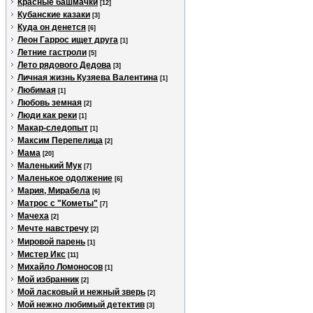
Красные башмачки
[12]
Кубанские казаки
[3]
Куда он денется
[6]
Леон Гаррос ищет друга
[1]
Летние гастроли
[5]
Лето рядового Дедова
[3]
Личная жизнь Кузяева Валентина
[1]
Любимая
[1]
Любовь земная
[2]
Люди как реки
[1]
Макар-следопыт
[1]
Максим Перепелица
[2]
Мама
[20]
Маленький Мук
[7]
Маленькое одолжение
[6]
Мария, Мирабела
[6]
Матрос с "Кометы"
[7]
Мачеха
[2]
Мечте навстречу
[2]
Мировой парень
[1]
Мистер Икс
[11]
Михайло Ломоносов
[1]
Мой избранник
[2]
Мой ласковый и нежный зверь
[2]
Мой нежно любимый детектив
[3]