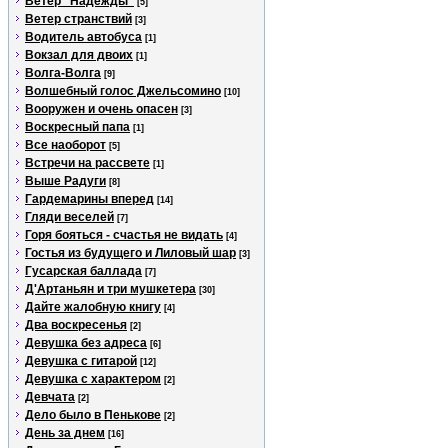
Ветер "Надежды"
[5]
Ветер странствий
[3]
Водитель автобуса
[1]
Вокзал для двоих
[1]
Волга-Волга
[9]
Волшебный голос Джельсомино
[10]
Вооружен и очень опасен
[3]
Воскресный папа
[1]
Все наоборот
[5]
Встречи на рассвете
[1]
Выше Радуги
[8]
Гардемарины вперед
[14]
Гляди веселей
[7]
Горя бояться - счастья не видать
[4]
Гостья из будущего и Лиловый шар
[3]
Гусарская баллада
[7]
Д'Артаньян и три мушкетера
[30]
Дайте жалобную книгу
[4]
Два воскресенья
[2]
Девушка без адреса
[6]
Девушка с гитарой
[12]
Девушка с характером
[2]
Девчата
[2]
Дело было в Пенькове
[2]
День за днем
[16]