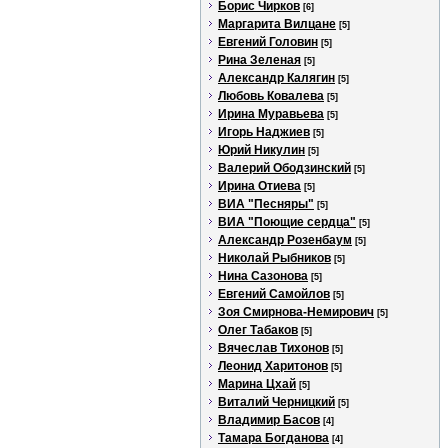
Борис Чирков
[6]
Маргарита Вилцане
[5]
Евгений Головин
[5]
Рина Зеленая
[5]
Александр Калягин
[5]
Любовь Ковалева
[5]
Ирина Муравьева
[5]
Игорь Наджиев
[5]
Юрий Никулин
[5]
Валерий Ободзинский
[5]
Ирина Отиева
[5]
ВИА "Песняры"
[5]
ВИА "Поющие сердца"
[5]
Александр Розенбаум
[5]
Николай Рыбников
[5]
Нина Сазонова
[5]
Евгений Самойлов
[5]
Зоя Смирнова-Немирович
[5]
Олег Табаков
[5]
Вячеслав Тихонов
[5]
Леонид Харитонов
[5]
Марина Цхай
[5]
Виталий Черницкий
[5]
Владимир Басов
[4]
Тамара Богданова
[4]