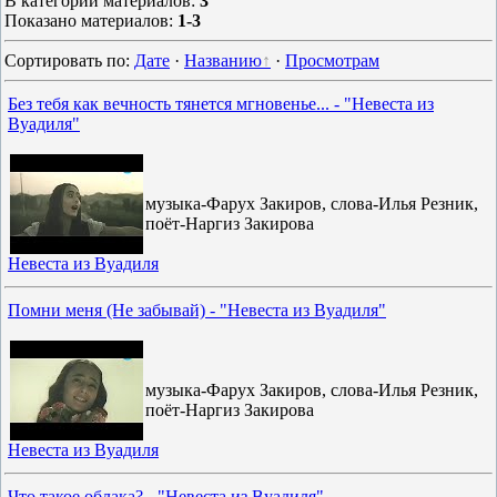
В категории материалов
:
3
Показано материалов
:
1-3
Сортировать по
:
Дате
·
Названию
·
Просмотрам
Без тебя как вечность тянется мгновенье... - "Невеста из
Вуадиля"
музыка-Фарух Закиров, слова-Илья Резник,
поёт-Наргиз Закирова
Невеста из Вуадиля
Помни меня (Не забывай) - "Невеста из Вуадиля"
музыка-Фарух Закиров, слова-Илья Резник,
поёт-Наргиз Закирова
Невеста из Вуадиля
Что такое облака? - "Невеста из Вуадиля"