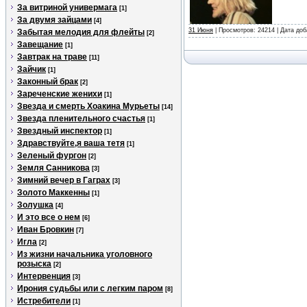
За витриной универмага
[1]
За двумя зайцами
[4]
31 Июня
| Просмотров: 24214 | Дата до
Забытая мелодия для флейты
[2]
Завещание
[1]
Завтрак на траве
[11]
Зайчик
[1]
Законный брак
[2]
Зареченские женихи
[1]
Звезда и смерть Хоакина Мурьеты
[14]
Звезда пленительного счастья
[1]
Звездный инспектор
[1]
Здравствуйте,я ваша тетя
[1]
Зеленый фургон
[2]
Земля Санникова
[3]
Зимний вечер в Гаграх
[3]
Золото Маккенны
[1]
Золушка
[4]
И это все о нем
[6]
Иван Бровкин
[7]
Игла
[2]
Из жизни начальника уголовного
розыска
[2]
Интервенция
[3]
Ирония судьбы или с легким паром
[8]
Истребители
[1]