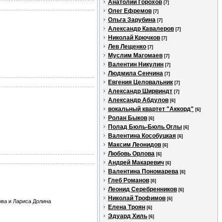
Анатолий Горохов
[7]
Олег Ефремов
[7]
Ольга Зарубина
[7]
Александр Кавалеров
[7]
Николай Крючков
[7]
Лев Лещенко
[7]
Муслим Магомаев
[7]
Валентин Никулин
[7]
Людмила Сенчина
[7]
Евгения Целовальник
[7]
Александр Ширвиндт
[7]
Александр Абдулов
[6]
вокальный квартет "Аккорд"
[6]
Ролан Быков
[6]
Полад Бюль-Бюль Оглы
[6]
Валентина Кособуцкая
[6]
Максим Леонидов
[6]
Любовь Орлова
[6]
Андрей Макаревич
[6]
Валентина Пономарева
[6]
Глеб Романов
[6]
Леонид Серебренников
[6]
Николай Трофимов
[6]
ова и Лариса Долина
Елена Троян
[6]
Эдуард Хиль
[6]