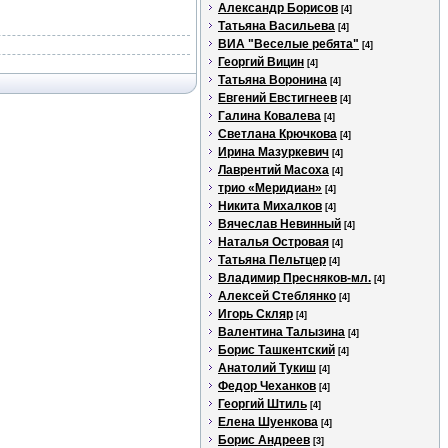
Александр Борисов
[4]
Татьяна Васильева
[4]
ВИА "Веселые ребята"
[4]
Георгий Вицин
[4]
Татьяна Воронина
[4]
Евгений Евстигнеев
[4]
Галина Ковалева
[4]
Светлана Крючкова
[4]
Ирина Мазуркевич
[4]
Лаврентий Масоха
[4]
трио «Меридиан»
[4]
Никита Михалков
[4]
Вячеслав Невинный
[4]
Наталья Островая
[4]
Татьяна Пельтцер
[4]
Владимир Пресняков-мл.
[4]
Алексей Стеблянко
[4]
Игорь Скляр
[4]
Валентина Талызина
[4]
Борис Ташкентский
[4]
Анатолий Тукиш
[4]
Федор Чеханков
[4]
Георгий Штиль
[4]
Елена Шуенкова
[4]
Борис Андреев
[3]