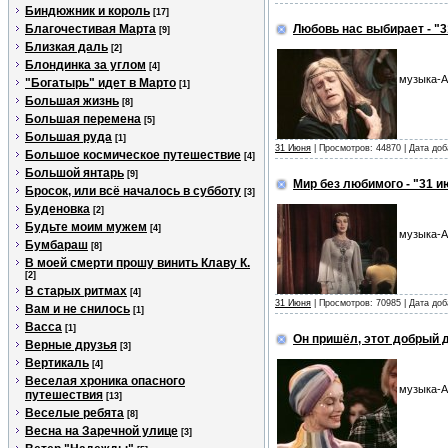
Биндюжник и король
[17]
Благочестивая Марта
Любовь нас выбирает - "
[9]
Близкая даль
[2]
Блондинка за углом
[4]
музыка-А
"Богатырь" идет в Марто
[1]
Большая жизнь
[8]
Большая перемена
[5]
Большая руда
[1]
31 Июня
| Просмотров: 44870 | Дата до
Большое космическое путешествие
[4]
Большой янтарь
[9]
Мир без любимого - "31 и
Бросок, или всё началось в субботу
[3]
Буденовка
[2]
Будьте моим мужем
[4]
музыка-А
Бумбараш
[8]
В моей смерти прошу винить Клаву К.
[2]
В старых ритмах
[4]
31 Июня
| Просмотров: 70985 | Дата до
Вам и не снилось
[1]
Васса
[1]
Он пришёл, этот добрый д
Верные друзья
[3]
Вертикаль
[4]
Веселая хроника опасного
музыка-А
путешествия
[13]
Веселые ребята
[8]
Весна на Заречной улице
[3]