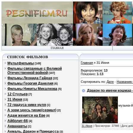
ГЛАВНАЯ
Главная
» 31 Июня
Мультфильмы
[149]
Фильмы связанные с Великой
Видеороликов
:
13
Отечественной войной
[107]
Показано
:
1-13
Фильмы Леонида Гайдая
[22]
Сортировать по
:
Дате
·
Названию
Фильмы Георгия Данелия
[6]
Фильмы Никиты Михалкова
[5]
Дракон по имени кошмар -
12 Стульев
[7]
31 Июня
[13]
72 градуса ниже нуля
[1]
музыка-А
А зори здесь тихие(сериал)
[2]
Адам женится на Еве
[8]
Айболит-66
[4]
Акванавты
31 Июня
| Просмотров: 37566 | Дата до
[1]
Акмаль, Дракон и Принцесса
[3]