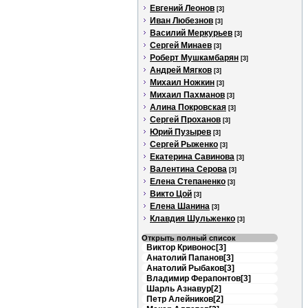
Евгений Леонов
[3]
Иван Любезнов
[3]
Василий Меркурьев
[3]
Сергей Минаев
[3]
Роберт Мушкамбарян
[3]
Андрей Мягков
[3]
Михаил Ножкин
[3]
Михаил Пахманов
[3]
Алина Покровская
[3]
Сергей Проханов
[3]
Юрий Пузырев
[3]
Сергей Рыженко
[3]
Екатерина Савинова
[3]
Валентина Серова
[3]
Елена Степаненко
[3]
Викто Цой
[3]
Елена Шанина
[3]
Клавдия Шульженко
[3]
Открыть полный список
Виктор Кривонос[3]
Анатолий Папанов[3]
Анатолий Рыбаков[3]
Владимир Ферапонтов[3]
Шарль Азнавур[2]
Петр Алейников[2]