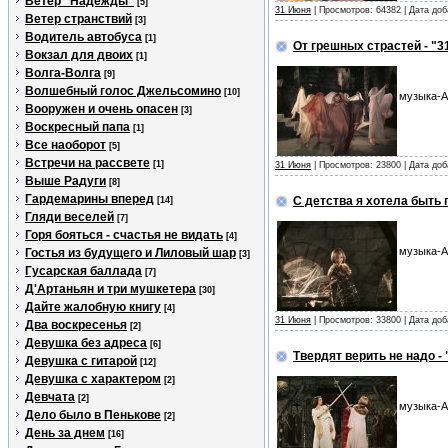
Ветер "Надежды"
[5]
31 Июня
| Просмотров: 64382 | Дата до
Ветер странствий
[3]
Водитель автобуса
[1]
От грешных страстей - "3
Вокзал для двоих
[1]
Волга-Волга
[9]
Волшебный голос Джельсомино
[10]
музыка-А
Вооружен и очень опасен
[3]
Воскресный папа
[1]
Все наоборот
[5]
Встречи на рассвете
[1]
31 Июня
| Просмотров: 23800 | Дата до
Выше Радуги
[8]
Гардемарины вперед
С детства я хотела быть 
[14]
Гляди веселей
[7]
Горя бояться - счастья не видать
[4]
музыка-А
Гостья из будущего и Лиловый шар
[3]
Гусарская баллада
[7]
Д'Артаньян и три мушкетера
[30]
Дайте жалобную книгу
[4]
31 Июня
| Просмотров: 33800 | Дата до
Два воскресенья
[2]
Девушка без адреса
[6]
Твердят верить не надо -
Девушка с гитарой
[12]
Девушка с характером
[2]
Девчата
[2]
музыка-А
Дело было в Пенькове
[2]
День за днем
[16]