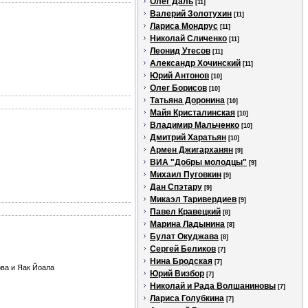
Олег Даль
[11]
Валерий Золотухин
[11]
Лариса Мондрус
[11]
Николай Сличенко
[11]
Леонид Утесов
[11]
Александр Хочинский
[11]
Юрий Антонов
[10]
Олег Борисов
[10]
Татьяна Доронина
[10]
Майя Кристалинская
[10]
Владимир Мальченко
[10]
Дмитрий Харатьян
[10]
Армен Джигарханян
[9]
ВИА "Добры молодцы"
[9]
Михаил Пуговкин
[9]
Дан Спэтару
[9]
Микаэл Таривердиев
[9]
Павел Кравецкий
[8]
Марина Ладынина
[8]
Булат Окуджава
[8]
Сергей Беликов
[7]
Нина Бродская
[7]
ва и Яак Йоала
Юрий Визбор
[7]
Николай и Рада Волшаниновы
[7]
Лариса Голубкина
[7]