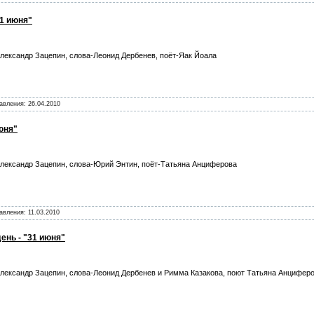
31 июня"
лександр Зацепин, слова-Леонид Дербенев, поёт-Яак Йоала
бавления:
26.04.2010
юня"
лександр Зацепин, слова-Юрий Энтин, поёт-Татьяна Анциферова
бавления:
11.03.2010
ень - "31 июня"
лександр Зацепин, слова-Леонид Дербенев и Римма Казакова, поют Татьяна Анциферо