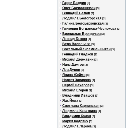
Гарри Бардин
[3]
Олег Басилашвили
[3]
Геннадий Белов
[3]
Людмила Белогорская
[3]
Галина Белоцерковская
[3]
Гликерия Богданова-Чеснокова
[3]
Бронислав Брондуков
[3]
Леонид Быков
[3]
Вера Васильева
[3]
Вокальный ансамбль цыган
[3]
Геннадий Гладков
[3]
Михаил Державин
[3]
Нияз Даутов
[3]
Лев Дуров
[3]
Янина Жеймо
[3]
Наргиз Закирова
[3]
Сергей Захаров
[3]
Михаил Егоров
[3]
Владимир Ивашов
[3]
Яак Йола
[3]
Светлана Карпинская
[3]
Людмила Касаткина
[3]
Владимир Качан
[2]
Мария Кодряну
[3]
Людмила Ларина
[3]