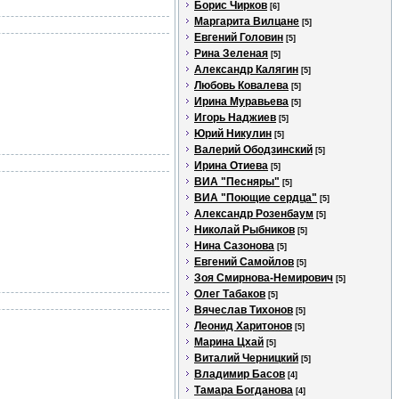
Борис Чирков
[6]
Маргарита Вилцане
[5]
Евгений Головин
[5]
Рина Зеленая
[5]
Александр Калягин
[5]
Любовь Ковалева
[5]
Ирина Муравьева
[5]
Игорь Наджиев
[5]
Юрий Никулин
[5]
Валерий Ободзинский
[5]
Ирина Отиева
[5]
ВИА "Песняры"
[5]
ВИА "Поющие сердца"
[5]
Александр Розенбаум
[5]
Николай Рыбников
[5]
Нина Сазонова
[5]
Евгений Самойлов
[5]
Зоя Смирнова-Немирович
[5]
Олег Табаков
[5]
Вячеслав Тихонов
[5]
Леонид Харитонов
[5]
Марина Цхай
[5]
Виталий Черницкий
[5]
Владимир Басов
[4]
Тамара Богданова
[4]