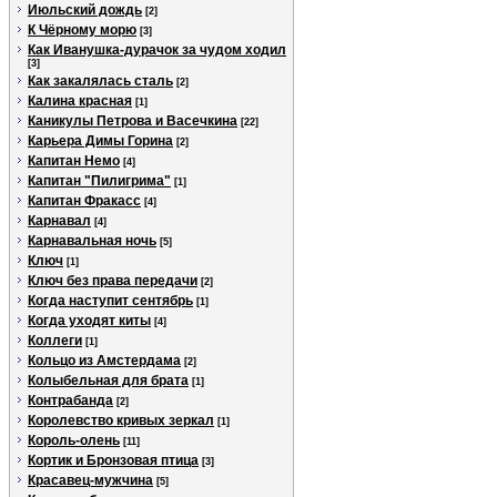
Июльский дождь
[2]
К Чёрному морю
[3]
Как Иванушка-дурачок за чудом ходил
[3]
Как закалялась сталь
[2]
Калина красная
[1]
Каникулы Петрова и Васечкина
[22]
Карьера Димы Горина
[2]
Капитан Немо
[4]
Капитан "Пилигрима"
[1]
Капитан Фракасс
[4]
Карнавал
[4]
Карнавальная ночь
[5]
Ключ
[1]
Ключ без права передачи
[2]
Когда наступит сентябрь
[1]
Когда уходят киты
[4]
Коллеги
[1]
Кольцо из Амстердама
[2]
Колыбельная для брата
[1]
Контрабанда
[2]
Королевство кривых зеркал
[1]
Король-олень
[11]
Кортик и Бронзовая птица
[3]
Красавец-мужчина
[5]