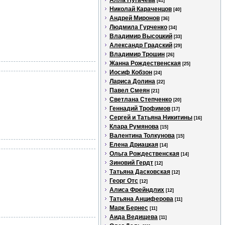
Алла Пугачева
[41]
Николай Караченцов
[40]
Андрей Миронов
[36]
Людмила Гурченко
[34]
Владимир Высоцкий
[33]
Александр Градский
[29]
Владимир Трошин
[26]
Жанна Рождественская
[25]
Иосиф Кобзон
[24]
Лариса Долина
[22]
Павел Смеян
[21]
Светлана Степченко
[20]
Геннадий Трофимов
[17]
Сергей и Татьяна Никитины
[16]
Клара Румянова
[15]
Валентина Толкунова
[15]
Елена Дриацкая
[14]
Ольга Рождественская
[14]
Зиновий Гердт
[12]
Татьяна Дасковская
[12]
Георг Отс
[12]
Алиса Фрейндлих
[12]
Татьяна Анциферова
[11]
Марк Бернес
[11]
Аида Ведищева
[11]