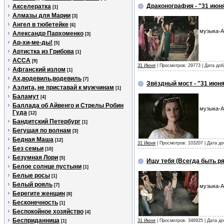
Драконография - "31 июн
Акселератка
[1]
Алмазы для Марии
[3]
Ангел в тюбетейке
[6]
музыка-А
Александр Пархоменко
[3]
Ар-хи-ме-ды!
[5]
Артистка из Грибова
[1]
АССА
[9]
31 Июня
| Просмотров: 29773 | Дата до
Афганский излом
[1]
Ах,водевиль,водевиль
[7]
Звёздный мост - "31 июн
Аэлита, не приставай к мужчинам
[1]
Баламут
[4]
Баллада об Айвенго и Стрелы Робин
музыка-А
Гуда
[12]
Бандитский Петербург
[1]
Бегущая по волнам
[3]
Бедная Маша
[12]
31 Июня
| Просмотров: 103207 | Дата д
Без семьи
[10]
Безумная Лори
[5]
Ищу тебя (Всегда быть ря
Белое солнце пустыни
[1]
Белые росы
[1]
Белый рояль
[7]
музыка-А
Берегите женщин
[8]
Бесконечность
[1]
Беспокойное хозяйство
[4]
Бесприданница
31 Июня
| Просмотров: 346925 | Дата д
[1]