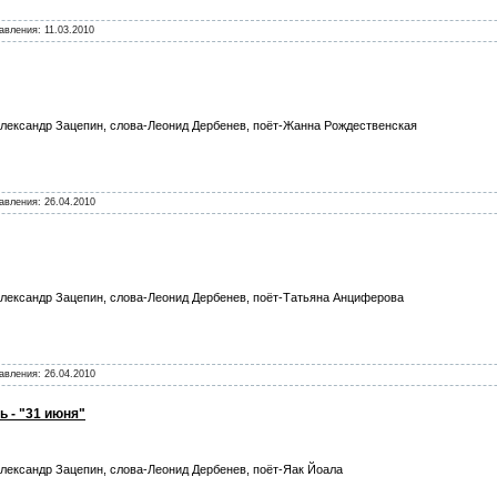
бавления:
11.03.2010
лександр Зацепин, слова-Леонид Дербенев, поёт-Жанна Рождественская
бавления:
26.04.2010
лександр Зацепин, слова-Леонид Дербенев, поёт-Татьяна Анциферова
бавления:
26.04.2010
ь - "31 июня"
лександр Зацепин, слова-Леонид Дербенев, поёт-Яак Йоала