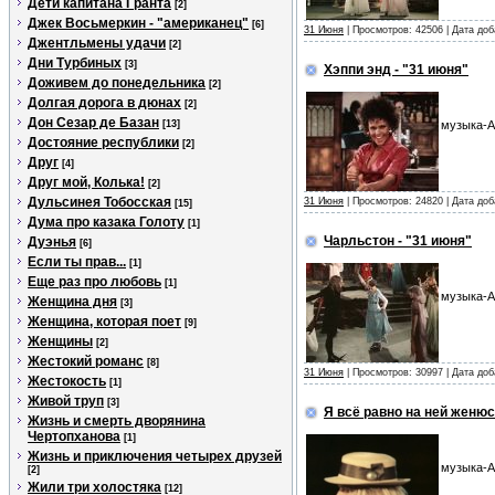
Дети капитана Гранта
[2]
Джек Восьмеркин - "американец"
[6]
31 Июня
| Просмотров: 42506 | Дата до
Джентльмены удачи
[2]
Дни Турбиных
[3]
Хэппи энд - "31 июня"
Доживем до понедельника
[2]
Долгая дорога в дюнах
[2]
Дон Сезар де Базан
[13]
музыка-А
Достояние республики
[2]
Друг
[4]
Друг мой, Колька!
[2]
Дульсинея Тобосская
31 Июня
| Просмотров: 24820 | Дата до
[15]
Дума про казака Голоту
[1]
Чарльстон - "31 июня"
Дуэнья
[6]
Если ты прав...
[1]
Еще раз про любовь
[1]
музыка-А
Женщина дня
[3]
Женщина, которая поет
[9]
Женщины
[2]
Жестокий романс
[8]
31 Июня
| Просмотров: 30997 | Дата до
Жестокость
[1]
Живой труп
[3]
Я всё равно на ней женюс
Жизнь и смерть дворянина
Чертопханова
[1]
Жизнь и приключения четырех друзей
музыка-А
[2]
Жили три холостяка
[12]