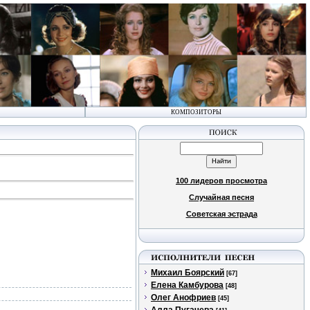
КОМПОЗИТОРЫ
100 лидеров просмотра
Случайная песня
Советская эстрада
Михаил Боярский
[67]
Елена Камбурова
[48]
Олег Анофриев
[45]