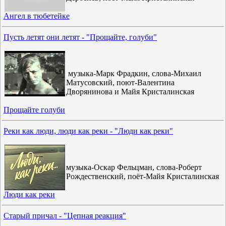
Ангел в тюбетейке
Пусть летят они летят - "Прощайте, голуби"
музыка-Марк Фрадкин, слова-Михаил
Матусовский, поют-Валентина
Дворянинова и Майя Кристалинская
Прощайте голуби
Реки как люди, люди как реки - "Люди как реки"
музыка-Оскар Фельцман, слова-Роберт
Рождественский, поёт-Майя Кристалинская
Люди как реки
Старый причал - "Цепная реакция"