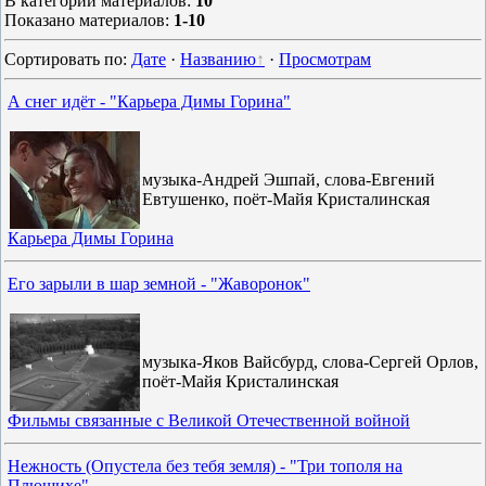
В категории материалов
:
10
Показано материалов
:
1-10
Сортировать по
:
Дате
·
Названию
·
Просмотрам
А снег идёт - "Карьера Димы Горина"
музыка-Андрей Эшпай, слова-Евгений
Евтушенко, поёт-Майя Кристалинская
Карьера Димы Горина
Его зарыли в шар земной - "Жаворонок"
музыка-Яков Вайсбурд, слова-Сергей Орлов,
поёт-Майя Кристалинская
Фильмы связанные с Великой Отечественной войной
Нежность (Опустела без тебя земля) - "Три тополя на
Плющихе"