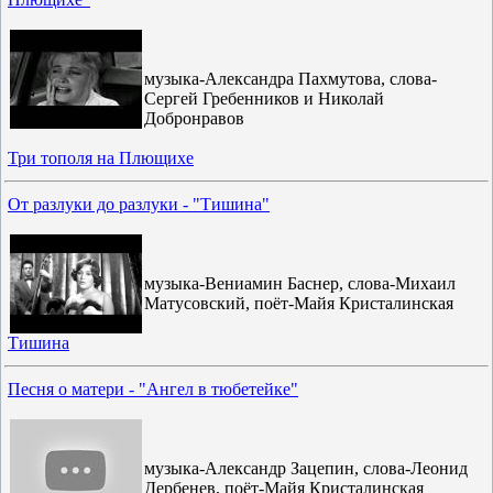
музыка-Александра Пахмутова, слова-
Сергей Гребенников и Николай
Добронравов
Три тополя на Плющихе
От разлуки до разлуки - "Тишина"
музыка-Вениамин Баснер, слова-Михаил
Матусовский, поёт-Майя Кристалинская
Тишина
Песня о матери - "Ангел в тюбетейке"
музыка-Александр Зацепин, слова-Леонид
Дербенев, поёт-Майя Кристалинская