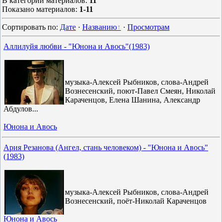
В категории материалов
:
11
Показано материалов
:
1-11
Сортировать по
:
Дате
·
Названию
·
Просмотрам
Аллилуйя любви - "Юнона и Авось"(1983)
музыка-Алексей Рыбников, слова-Андрей
Вознесенский, поют-Павел Смеян, Николай
Караченцов, Елена Шанина, Александр
Абдулов...
Юнона и Авось
Ария Резанова (Ангел, стань человеком) - "Юнона и Авось"
(1983)
музыка-Алексей Рыбников, слова-Андрей
Вознесенский, поёт-Николай Караченцов
Юнона и Авось