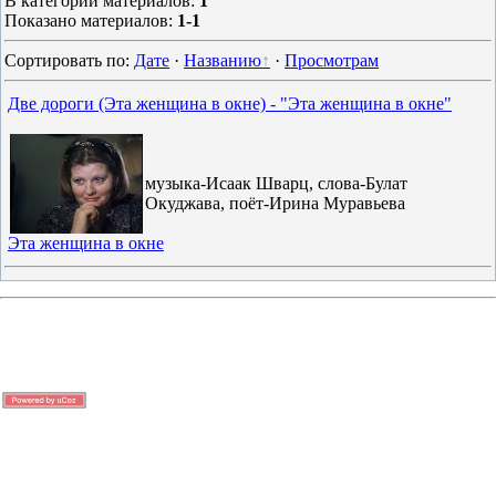
В категории материалов
:
1
Показано материалов
:
1-1
Сортировать по
:
Дате
·
Названию
·
Просмотрам
Две дороги (Эта женщина в окне) - "Эта женщина в окне"
музыка-Исаак Шварц, слова-Булат
Окуджава, поёт-Ирина Муравьева
Эта женщина в окне