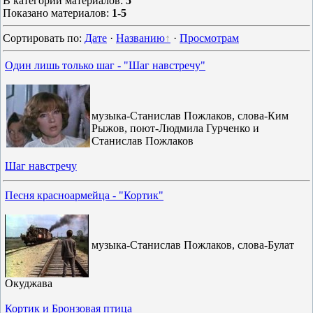
В категории материалов
:
5
Показано материалов
:
1-5
Сортировать по
:
Дате
·
Названию
·
Просмотрам
Один лишь только шаг - "Шаг навстречу"
музыка-Станислав Пожлаков, слова-Ким
Рыжов, поют-Людмила Гурченко и
Станислав Пожлаков
Шаг навстречу
Песня красноармейца - "Кортик"
музыка-Станислав Пожлаков, слова-Булат
Окуджава
Кортик и Бронзовая птица