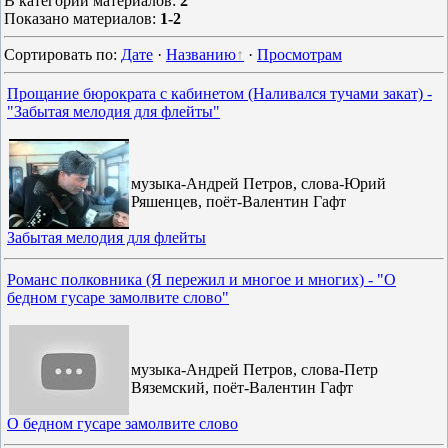
В категории материалов
:
2
Показано материалов
:
1-2
Сортировать по
:
Дате
·
Названию
·
Просмотрам
Прощание бюрократа с кабинетом (Наливался тучами закат) -
"Забытая мелодия для флейты"
музыка-Андрей Петров, слова-Юрий
Ряшенцев, поёт-Валентин Гафт
Забытая мелодия для флейты
Романс полковника (Я пережил и многое и многих) - "О
бедном гусаре замолвите слово"
музыка-Андрей Петров, слова-Петр
Вяземский, поёт-Валентин Гафт
О бедном гусаре замолвите слово