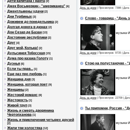
Дети капитана Гранта
[2]
Джек Восьмеркин - "американец"
[6]
День за днем
| Просмотров: 7398 | Дат
Джентльмены удачи
[2]
Дни Турбиных
[3]
Слово - товарищ - "День 
Доживем до понедельника
[2]
Долгая дорога в дюнах
[2]
Дон Сезар де Базан
[13]
музыка-И
Достояние республики
[2]
Друг
[4]
Друг мой, Колька!
[2]
Дульсинея Тобосская
День за днем
| Просмотров: 9735 | Дат
[15]
Дума про казака Голоту
[1]
Стою на полустаночке - "
Дуэнья
[6]
Если ты прав...
[1]
Еще раз про любовь
[1]
музыка-И
Женщина дня
[3]
Женщина, которая поет
[9]
Женщины
[2]
Жестокий романс
[8]
День за днем
| Просмотров: 22709 | Да
Жестокость
[1]
Живой труп
[3]
Ты припомни, Россия - "Д
Жизнь и смерть дворянина
Чертопханова
[1]
Жизнь и приключения четырех друзей
музыка-И
[2]
Жили три холостяка
[12]