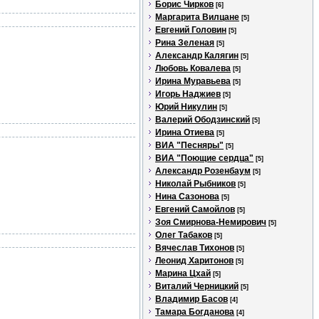
Борис Чирков
[6]
Маргарита Вилцане
[5]
Евгений Головин
[5]
Рина Зеленая
[5]
Александр Калягин
[5]
Любовь Ковалева
[5]
Ирина Муравьева
[5]
Игорь Наджиев
[5]
Юрий Никулин
[5]
Валерий Ободзинский
[5]
Ирина Отиева
[5]
ВИА "Песняры"
[5]
ВИА "Поющие сердца"
[5]
Александр Розенбаум
[5]
Николай Рыбников
[5]
Нина Сазонова
[5]
Евгений Самойлов
[5]
Зоя Смирнова-Немирович
[5]
Олег Табаков
[5]
Вячеслав Тихонов
[5]
Леонид Харитонов
[5]
Марина Цхай
[5]
Виталий Черницкий
[5]
Владимир Басов
[4]
Тамара Богданова
[4]