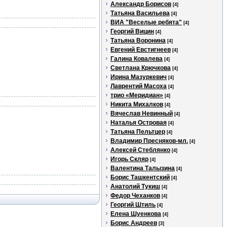
Александр Борисов
[4]
Татьяна Васильева
[4]
ВИА "Веселые ребята"
[4]
Георгий Вицин
[4]
Татьяна Воронина
[4]
Евгений Евстигнеев
[4]
Галина Ковалева
[4]
Светлана Крючкова
[4]
Ирина Мазуркевич
[4]
Лаврентий Масоха
[4]
трио «Меридиан»
[4]
Никита Михалков
[4]
Вячеслав Невинный
[4]
Наталья Островая
[4]
Татьяна Пельтцер
[4]
Владимир Пресняков-мл.
[4]
Алексей Стеблянко
[4]
Игорь Скляр
[4]
Валентина Талызина
[4]
Борис Ташкентский
[4]
Анатолий Тукиш
[4]
Федор Чеханков
[4]
Георгий Штиль
[4]
Елена Шуенкова
[4]
Борис Андреев
[3]