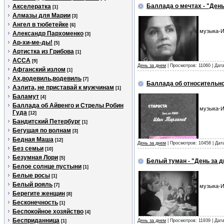
Баллада о мечтах - "День
Акселератка
[1]
Алмазы для Марии
[3]
Ангел в тюбетейке
[6]
музыка-И
Александр Пархоменко
[3]
Ар-хи-ме-ды!
[5]
Артистка из Грибова
[1]
АССА
[9]
День за днем
| Просмотров: 11060 | Дат
Афганский излом
[1]
Ах,водевиль,водевиль
[7]
Баллада об относительно
Аэлита, не приставай к мужчинам
[1]
Баламут
[4]
Баллада об Айвенго и Стрелы Робин
музыка-И
Гуда
[12]
Бандитский Петербург
[1]
Бегущая по волнам
[3]
Бедная Маша
[12]
День за днем
| Просмотров: 10458 | Да
Без семьи
[10]
Безумная Лори
[5]
Белый туман - "День за 
Белое солнце пустыни
[1]
Белые росы
[1]
Белый рояль
[7]
музыка-И
Берегите женщин
[8]
Бесконечность
[1]
Беспокойное хозяйство
[4]
Бесприданница
День за днем
| Просмотров: 11939 | Дат
[1]