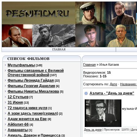
ГЛАВНАЯ
Главная
» Илья Катаев
Мультфильмы
[149]
Фильмы связанные с Великой
Видеороликов
:
15
Отечественной войной
[107]
Показано
:
1-15
Фильмы Леонида Гайдая
[22]
Сортировать по
:
Дате
·
Названию
Фильмы Георгия Данелия
[6]
Фильмы Никиты Михалкова
[5]
Аэлита - "День за днем"
12 Стульев
[7]
31 Июня
[13]
72 градуса ниже нуля
[1]
музыка-И
А зори здесь тихие(сериал)
[2]
Адам женится на Еве
[8]
Айболит-66
[4]
Акванавты
День за днем
| Просмотров: 11970 | Дат
[1]
Акмаль, Дракон и Принцесса
[3]