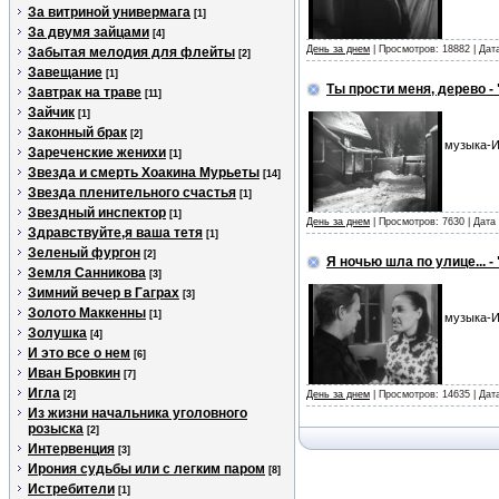
За витриной универмага
[1]
За двумя зайцами
[4]
День за днем
| Просмотров: 18882 | Да
Забытая мелодия для флейты
[2]
Завещание
[1]
Ты прости меня, дерево -
Завтрак на траве
[11]
Зайчик
[1]
Законный брак
[2]
музыка-И
Зареченские женихи
[1]
Звезда и смерть Хоакина Мурьеты
[14]
Звезда пленительного счастья
[1]
Звездный инспектор
[1]
День за днем
| Просмотров: 7630 | Дат
Здравствуйте,я ваша тетя
[1]
Зеленый фургон
[2]
Я ночью шла по улице... -
Земля Санникова
[3]
Зимний вечер в Гаграх
[3]
Золото Маккенны
[1]
музыка-И
Золушка
[4]
И это все о нем
[6]
Иван Бровкин
[7]
Игла
[2]
День за днем
| Просмотров: 14635 | Да
Из жизни начальника уголовного
розыска
[2]
Интервенция
[3]
Ирония судьбы или с легким паром
[8]
Истребители
[1]