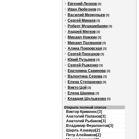
Евгений Леонов
[3]
Иван Любезнов
[3]
Василий Меркурьев
[3]
Сергей Минаев
[3]
Роберт Мушкамбарян
[3]
Андрей Мягков
[3]
Михаил Ножкин
[3]
Михаил Пахманов
[3]
Алина Покровская
[3]
Сергей Проханов
[3]
Юрий Пузырев
[3]
Сергей Рыженко
[3]
Екатерина Савинова
[3]
Валентина Серова
[3]
Елена Степаненко
[3]
Викто Цой
[3]
Елена Шанина
[3]
Клавдия Шульженко
[3]
Открыть полный список
Виктор Кривонос[3]
Анатолий Папанов[3]
Анатолий Рыбаков[3]
Владимир Ферапонтов[3]
Шарль Азнавур[2]
Петр Алейников[2]