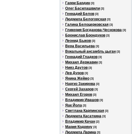
Гарри Бардин
[3]
Олег Басилашвили
[3]
Геннадий Белов
[3]
Людмила Белогорская
[3]
Галина Белоцерковская
[3]
Гликерия Богданова-Чеснокова
[3]
Бронислав Брондуков
[3]
Леонид Быков
[3]
Вера Васильева
[3]
Вокальный ансамбль цыган
[3]
Геннадий Гладков
[3]
Михаил Державин
[3]
Нияз Даутов
[3]
Лев Дуров
[3]
Янина Жеймо
[3]
Наргиз Закирова
[3]
Сергей Захаров
[3]
Михаил Егоров
[3]
Владимир Ивашов
[3]
Яак Йола
[3]
Светлана Карпинская
[3]
Людмила Касаткина
[3]
Владимир Качан
[2]
Мария Кодряну
[3]
Людмила Ларина
[3]