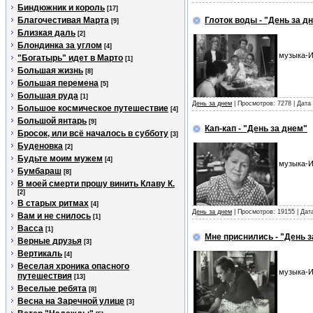
Биндюжник и король
[17]
Благочестивая Марта
Глоток воды - "День за д
[9]
Близкая даль
[2]
Блондинка за углом
[4]
музыка-И
"Богатырь" идет в Марто
[1]
Большая жизнь
[8]
Большая перемена
[5]
Большая руда
[1]
День за днем
| Просмотров: 7278 | Дат
Большое космическое путешествие
[4]
Большой янтарь
[9]
Кап-кап - "День за днем"
Бросок, или всё началось в субботу
[3]
Буденовка
[2]
Будьте моим мужем
[4]
музыка-И
Бумбараш
[8]
В моей смерти прошу винить Клаву К.
[2]
В старых ритмах
[4]
День за днем
| Просмотров: 19155 | Да
Вам и не снилось
[1]
Васса
[1]
Мне приснились - "День з
Верные друзья
[3]
Вертикаль
[4]
Веселая хроника опасного
музыка-И
путешествия
[13]
Веселые ребята
[8]
Весна на Заречной улице
[3]