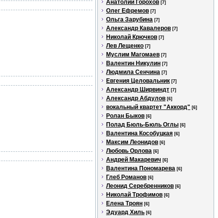
Анатолий Горохов
[7]
Олег Ефремов
[7]
Ольга Зарубина
[7]
Александр Кавалеров
[7]
Николай Крючков
[7]
Лев Лещенко
[7]
Муслим Магомаев
[7]
Валентин Никулин
[7]
Людмила Сенчина
[7]
Евгения Целовальник
[7]
Александр Ширвиндт
[7]
Александр Абдулов
[6]
вокальный квартет "Аккорд"
[6]
Ролан Быков
[6]
Полад Бюль-Бюль Оглы
[6]
Валентина Кособуцкая
[6]
Максим Леонидов
[6]
Любовь Орлова
[6]
Андрей Макаревич
[6]
Валентина Пономарева
[6]
Глеб Романов
[6]
Леонид Серебренников
[6]
Николай Трофимов
[6]
Елена Троян
[6]
Эдуард Хиль
[6]