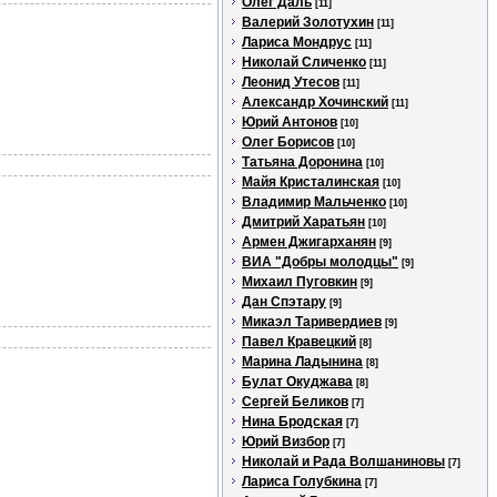
Олег Даль
[11]
Валерий Золотухин
[11]
Лариса Мондрус
[11]
Николай Сличенко
[11]
Леонид Утесов
[11]
Александр Хочинский
[11]
Юрий Антонов
[10]
Олег Борисов
[10]
Татьяна Доронина
[10]
Майя Кристалинская
[10]
Владимир Мальченко
[10]
Дмитрий Харатьян
[10]
Армен Джигарханян
[9]
ВИА "Добры молодцы"
[9]
Михаил Пуговкин
[9]
Дан Спэтару
[9]
Микаэл Таривердиев
[9]
Павел Кравецкий
[8]
Марина Ладынина
[8]
Булат Окуджава
[8]
Сергей Беликов
[7]
Нина Бродская
[7]
Юрий Визбор
[7]
Николай и Рада Волшаниновы
[7]
Лариса Голубкина
[7]