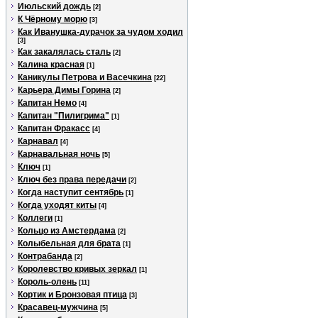
Июльский дождь
[2]
К Чёрному морю
[3]
Как Иванушка-дурачок за чудом ходил
[3]
Как закалялась сталь
[2]
Калина красная
[1]
Каникулы Петрова и Васечкина
[22]
Карьера Димы Горина
[2]
Капитан Немо
[4]
Капитан "Пилигрима"
[1]
Капитан Фракасс
[4]
Карнавал
[4]
Карнавальная ночь
[5]
Ключ
[1]
Ключ без права передачи
[2]
Когда наступит сентябрь
[1]
Когда уходят киты
[4]
Коллеги
[1]
Кольцо из Амстердама
[2]
Колыбельная для брата
[1]
Контрабанда
[2]
Королевство кривых зеркал
[1]
Король-олень
[11]
Кортик и Бронзовая птица
[3]
Красавец-мужчина
[5]