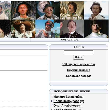
КОМПОЗИТОРЫ
100 лидеров просмотра
Случайная песня
Советская эстрада
Михаил Боярский
[67]
Елена Камбурова
[48]
Олег Анофриев
[45]