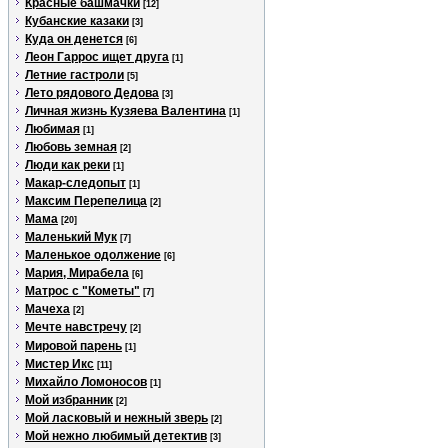
Красные башмачки
[12]
Кубанские казаки
[3]
Куда он денется
[6]
Леон Гаррос ищет друга
[1]
Летние гастроли
[5]
Лето рядового Дедова
[3]
Личная жизнь Кузяева Валентина
[1]
Любимая
[1]
Любовь земная
[2]
Люди как реки
[1]
Макар-следопыт
[1]
Максим Перепелица
[2]
Мама
[20]
Маленький Мук
[7]
Маленькое одолжение
[6]
Мария, Мирабела
[6]
Матрос с "Кометы"
[7]
Мачеха
[2]
Мечте навстречу
[2]
Мировой парень
[1]
Мистер Икс
[11]
Михайло Ломоносов
[1]
Мой избранник
[2]
Мой ласковый и нежный зверь
[2]
Мой нежно любимый детектив
[3]