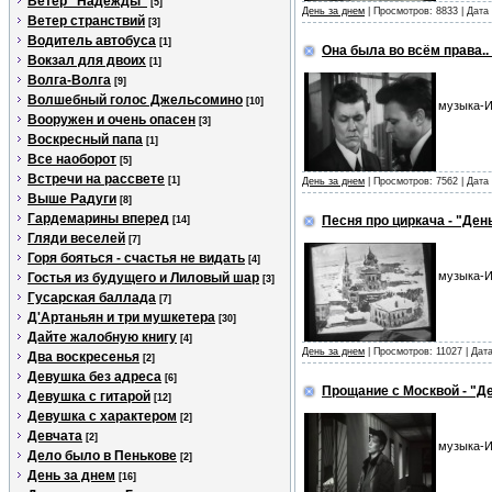
Ветер "Надежды"
[5]
День за днем
| Просмотров: 8833 | Дат
Ветер странствий
[3]
Водитель автобуса
[1]
Она была во всём права.. 
Вокзал для двоих
[1]
Волга-Волга
[9]
Волшебный голос Джельсомино
[10]
музыка-И
Вооружен и очень опасен
[3]
Воскресный папа
[1]
Все наоборот
[5]
Встречи на рассвете
[1]
День за днем
| Просмотров: 7562 | Дат
Выше Радуги
[8]
Гардемарины вперед
Песня про циркача - "Ден
[14]
Гляди веселей
[7]
Горя бояться - счастья не видать
[4]
музыка-И
Гостья из будущего и Лиловый шар
[3]
Гусарская баллада
[7]
Д'Артаньян и три мушкетера
[30]
Дайте жалобную книгу
[4]
День за днем
| Просмотров: 11027 | Дат
Два воскресенья
[2]
Девушка без адреса
[6]
Прощание с Москвой - "Д
Девушка с гитарой
[12]
Девушка с характером
[2]
Девчата
[2]
музыка-И
Дело было в Пенькове
[2]
День за днем
[16]