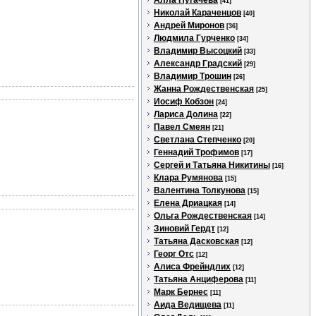
Алла Пугачева
[41]
Николай Караченцов
[40]
Андрей Миронов
[36]
Людмила Гурченко
[34]
Владимир Высоцкий
[33]
Александр Градский
[29]
Владимир Трошин
[26]
Жанна Рождественская
[25]
Иосиф Кобзон
[24]
Лариса Долина
[22]
Павел Смеян
[21]
Светлана Степченко
[20]
Геннадий Трофимов
[17]
Сергей и Татьяна Никитины
[16]
Клара Румянова
[15]
Валентина Толкунова
[15]
Елена Дриацкая
[14]
Ольга Рождественская
[14]
Зиновий Гердт
[12]
Татьяна Дасковская
[12]
Георг Отс
[12]
Алиса Фрейндлих
[12]
Татьяна Анциферова
[11]
Марк Бернес
[11]
Аида Ведищева
[11]