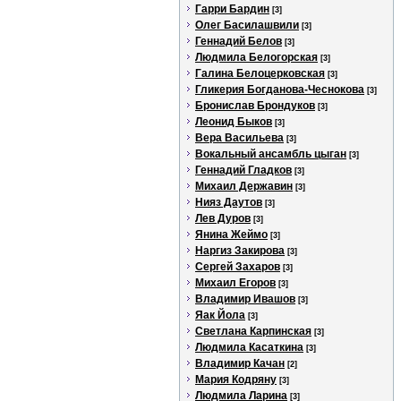
Гарри Бардин
[3]
Олег Басилашвили
[3]
Геннадий Белов
[3]
Людмила Белогорская
[3]
Галина Белоцерковская
[3]
Гликерия Богданова-Чеснокова
[3]
Бронислав Брондуков
[3]
Леонид Быков
[3]
Вера Васильева
[3]
Вокальный ансамбль цыган
[3]
Геннадий Гладков
[3]
Михаил Державин
[3]
Нияз Даутов
[3]
Лев Дуров
[3]
Янина Жеймо
[3]
Наргиз Закирова
[3]
Сергей Захаров
[3]
Михаил Егоров
[3]
Владимир Ивашов
[3]
Яак Йола
[3]
Светлана Карпинская
[3]
Людмила Касаткина
[3]
Владимир Качан
[2]
Мария Кодряну
[3]
Людмила Ларина
[3]