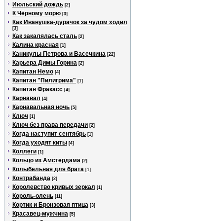
Июльский дождь
[2]
К Чёрному морю
[3]
Как Иванушка-дурачок за чудом ходил
[3]
Как закалялась сталь
[2]
Калина красная
[1]
Каникулы Петрова и Васечкина
[22]
Карьера Димы Горина
[2]
Капитан Немо
[4]
Капитан "Пилигрима"
[1]
Капитан Фракасс
[4]
Карнавал
[4]
Карнавальная ночь
[5]
Ключ
[1]
Ключ без права передачи
[2]
Когда наступит сентябрь
[1]
Когда уходят киты
[4]
Коллеги
[1]
Кольцо из Амстердама
[2]
Колыбельная для брата
[1]
Контрабанда
[2]
Королевство кривых зеркал
[1]
Король-олень
[11]
Кортик и Бронзовая птица
[3]
Красавец-мужчина
[5]