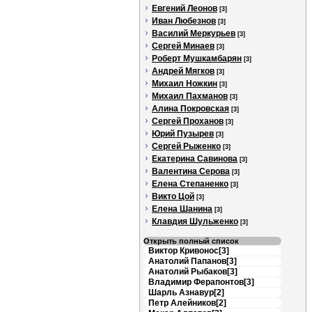
Евгений Леонов
[3]
Иван Любезнов
[3]
Василий Меркурьев
[3]
Сергей Минаев
[3]
Роберт Мушкамбарян
[3]
Андрей Мягков
[3]
Михаил Ножкин
[3]
Михаил Пахманов
[3]
Алина Покровская
[3]
Сергей Проханов
[3]
Юрий Пузырев
[3]
Сергей Рыженко
[3]
Екатерина Савинова
[3]
Валентина Серова
[3]
Елена Степаненко
[3]
Викто Цой
[3]
Елена Шанина
[3]
Клавдия Шульженко
[3]
Открыть полный список
Виктор Кривонос[3]
Анатолий Папанов[3]
Анатолий Рыбаков[3]
Владимир Ферапонтов[3]
Шарль Азнавур[2]
Петр Алейников[2]