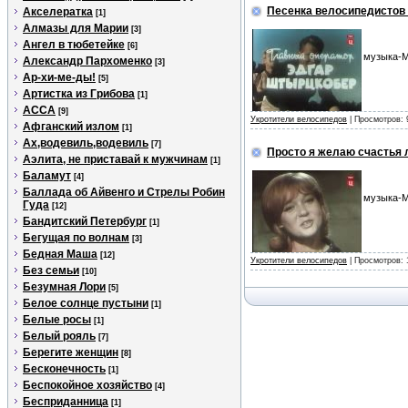
Песенка велосипедистов 
Акселератка
[1]
Алмазы для Марии
[3]
Ангел в тюбетейке
[6]
музыка-М
Александр Пархоменко
[3]
Ар-хи-ме-ды!
[5]
Артистка из Грибова
[1]
АССА
[9]
Укротители велосипедов
| Просмотров: 
Афганский излом
[1]
Ах,водевиль,водевиль
[7]
Просто я желаю счастья 
Аэлита, не приставай к мужчинам
[1]
Баламут
[4]
Баллада об Айвенго и Стрелы Робин
музыка-М
Гуда
[12]
Бандитский Петербург
[1]
Бегущая по волнам
[3]
Бедная Маша
[12]
Укротители велосипедов
| Просмотров: 
Без семьи
[10]
Безумная Лори
[5]
Белое солнце пустыни
[1]
Белые росы
[1]
Белый рояль
[7]
Берегите женщин
[8]
Бесконечность
[1]
Беспокойное хозяйство
[4]
Бесприданница
[1]