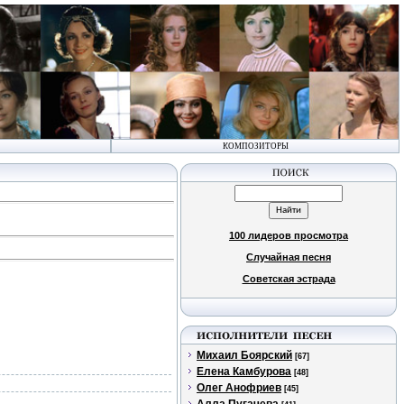
КОМПОЗИТОРЫ
100 лидеров просмотра
Случайная песня
Советская эстрада
Михаил Боярский
[67]
Елена Камбурова
[48]
Олег Анофриев
[45]