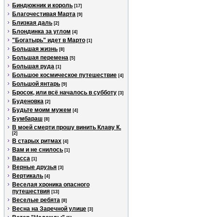
Биндюжник и король
[17]
Благочестивая Марта
[9]
Близкая даль
[2]
Блондинка за углом
[4]
"Богатырь" идет в Марто
[1]
Большая жизнь
[8]
Большая перемена
[5]
Большая руда
[1]
Большое космическое путешествие
[4]
Большой янтарь
[9]
Бросок, или всё началось в субботу
[3]
Буденовка
[2]
Будьте моим мужем
[4]
Бумбараш
[8]
В моей смерти прошу винить Клаву К.
[2]
В старых ритмах
[4]
Вам и не снилось
[1]
Васса
[1]
Верные друзья
[3]
Вертикаль
[4]
Веселая хроника опасного
путешествия
[13]
Веселые ребята
[8]
Весна на Заречной улице
[3]