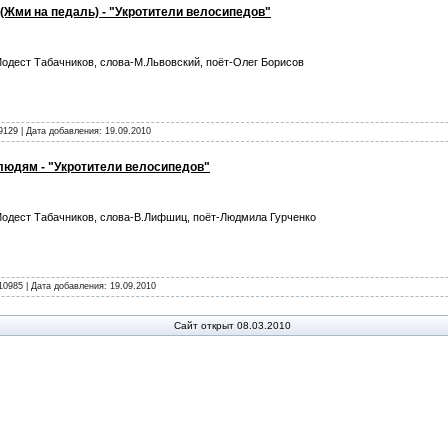
(Жми на педаль) - "Укротители велосипедов"
одест Табачников, слова-М.Львовский, поёт-Олег Борисов
9129 | Дата добавления:
19.09.2010
людям - "Укротители велосипедов"
одест Табачников, слова-В.Лифшиц, поёт-Людмила Гурченко
10985 | Дата добавления:
19.09.2010
Сайт открыт 08.03.2010