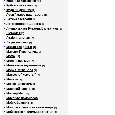
Красные башмачки
[12]
Кубанские казаки
[3]
Куда он денется
[6]
Леон Гаррос ищет друга
[1]
Летние гастроли
[5]
Лето рядового Дедова
[3]
Личная жизнь Кузяева Валентина
[1]
Любимая
[1]
Любовь земная
[2]
Люди как реки
[1]
Макар-следопыт
[1]
Максим Перепелица
[2]
Мама
[20]
Маленький Мук
[7]
Маленькое одолжение
[6]
Мария, Мирабела
[6]
Матрос с "Кометы"
[7]
Мачеха
[2]
Мечте навстречу
[2]
Мировой парень
[1]
Мистер Икс
[11]
Михайло Ломоносов
[1]
Мой избранник
[2]
Мой ласковый и нежный зверь
[2]
Мой нежно любимый детектив
[3]