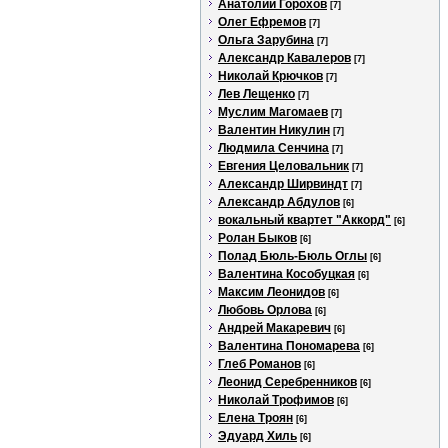
Анатолий Горохов
[7]
Олег Ефремов
[7]
Ольга Зарубина
[7]
Александр Кавалеров
[7]
Николай Крючков
[7]
Лев Лещенко
[7]
Муслим Магомаев
[7]
Валентин Никулин
[7]
Людмила Сенчина
[7]
Евгения Целовальник
[7]
Александр Ширвиндт
[7]
Александр Абдулов
[6]
вокальный квартет "Аккорд"
[6]
Ролан Быков
[6]
Полад Бюль-Бюль Оглы
[6]
Валентина Кособуцкая
[6]
Максим Леонидов
[6]
Любовь Орлова
[6]
Андрей Макаревич
[6]
Валентина Пономарева
[6]
Глеб Романов
[6]
Леонид Серебренников
[6]
Николай Трофимов
[6]
Елена Троян
[6]
Эдуард Хиль
[6]