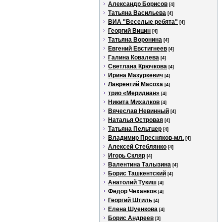
Александр Борисов
[4]
Татьяна Васильева
[4]
ВИА "Веселые ребята"
[4]
Георгий Вицин
[4]
Татьяна Воронина
[4]
Евгений Евстигнеев
[4]
Галина Ковалева
[4]
Светлана Крючкова
[4]
Ирина Мазуркевич
[4]
Лаврентий Масоха
[4]
трио «Меридиан»
[4]
Никита Михалков
[4]
Вячеслав Невинный
[4]
Наталья Островая
[4]
Татьяна Пельтцер
[4]
Владимир Пресняков-мл.
[4]
Алексей Стеблянко
[4]
Игорь Скляр
[4]
Валентина Талызина
[4]
Борис Ташкентский
[4]
Анатолий Тукиш
[4]
Федор Чеханков
[4]
Георгий Штиль
[4]
Елена Шуенкова
[4]
Борис Андреев
[3]