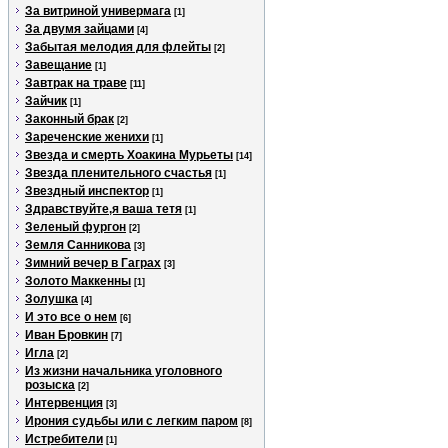
За витриной универмага
[1]
За двумя зайцами
[4]
Забытая мелодия для флейты
[2]
Завещание
[1]
Завтрак на траве
[11]
Зайчик
[1]
Законный брак
[2]
Зареченские женихи
[1]
Звезда и смерть Хоакина Мурьеты
[14]
Звезда пленительного счастья
[1]
Звездный инспектор
[1]
Здравствуйте,я ваша тетя
[1]
Зеленый фургон
[2]
Земля Санникова
[3]
Зимний вечер в Гаграх
[3]
Золото Маккенны
[1]
Золушка
[4]
И это все о нем
[6]
Иван Бровкин
[7]
Игла
[2]
Из жизни начальника уголовного
розыска
[2]
Интервенция
[3]
Ирония судьбы или с легким паром
[8]
Истребители
[1]