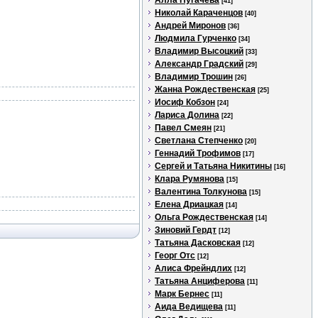
Алла Пугачева
[41]
Николай Караченцов
[40]
Андрей Миронов
[36]
Людмила Гурченко
[34]
Владимир Высоцкий
[33]
Александр Градский
[29]
Владимир Трошин
[26]
Жанна Рождественская
[25]
Иосиф Кобзон
[24]
Лариса Долина
[22]
Павел Смеян
[21]
Светлана Степченко
[20]
Геннадий Трофимов
[17]
Сергей и Татьяна Никитины
[16]
Клара Румянова
[15]
Валентина Толкунова
[15]
Елена Дриацкая
[14]
Ольга Рождественская
[14]
Зиновий Гердт
[12]
Татьяна Дасковская
[12]
Георг Отс
[12]
Алиса Фрейндлих
[12]
Татьяна Анциферова
[11]
Марк Бернес
[11]
Аида Ведищева
[11]