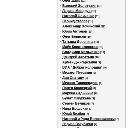
Олег Даль
[11]
Валерий Золотухин
[11]
Лариса Мондрус
[11]
Николай Сличенко
[11]
Леонид Утесов
[11]
Александр Хочинский
[11]
Юрий Антонов
[10]
Олег Борисов
[10]
Татьяна Доронина
[10]
Майя Кристалинская
[10]
Владимир Мальченко
[10]
Дмитрий Харатьян
[10]
Армен Джигарханян
[9]
ВИА "Добры молодцы"
[9]
Михаил Пуговкин
[9]
Дан Спэтару
[9]
Микаэл Таривердиев
[9]
Павел Кравецкий
[8]
Марина Ладынина
[8]
Булат Окуджава
[8]
Сергей Беликов
[7]
Нина Бродская
[7]
Юрий Визбор
[7]
Николай и Рада Волшаниновы
[7]
Лариса Голубкина
[7]