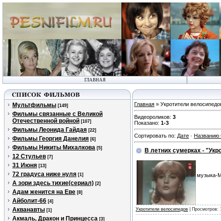
ГЛАВНАЯ
Главная
» Укротители велосипедо
Мультфильмы
[149]
Фильмы связанные с Великой
Видеороликов
:
3
Отечественной войной
[107]
Показано
:
1-3
Фильмы Леонида Гайдая
[22]
Сортировать по
:
Дате
·
Названию
Фильмы Георгия Данелия
[6]
Фильмы Никиты Михалкова
[5]
В летних сумерках - "Ук
12 Стульев
[7]
31 Июня
[13]
72 градуса ниже нуля
[1]
музыка-М
А зори здесь тихие(сериал)
[2]
Адам женится на Еве
[8]
Айболит-66
[4]
Акванавты
Укротители велосипедов
| Просмотров: 
[1]
Акмаль, Дракон и Принцесса
[3]