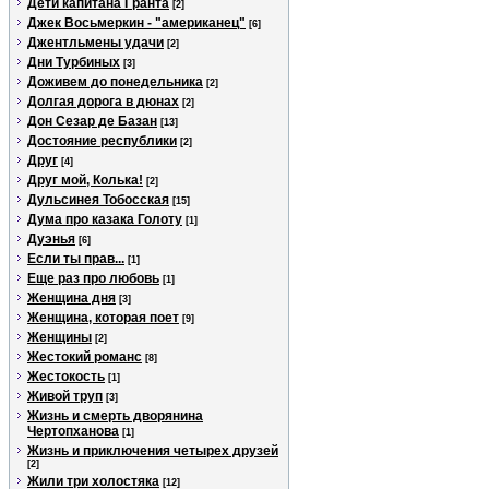
Дети капитана Гранта
[2]
Джек Восьмеркин - "американец"
[6]
Джентльмены удачи
[2]
Дни Турбиных
[3]
Доживем до понедельника
[2]
Долгая дорога в дюнах
[2]
Дон Сезар де Базан
[13]
Достояние республики
[2]
Друг
[4]
Друг мой, Колька!
[2]
Дульсинея Тобосская
[15]
Дума про казака Голоту
[1]
Дуэнья
[6]
Если ты прав...
[1]
Еще раз про любовь
[1]
Женщина дня
[3]
Женщина, которая поет
[9]
Женщины
[2]
Жестокий романс
[8]
Жестокость
[1]
Живой труп
[3]
Жизнь и смерть дворянина
Чертопханова
[1]
Жизнь и приключения четырех друзей
[2]
Жили три холостяка
[12]