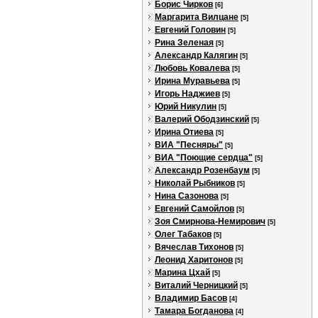
Борис Чирков
[6]
Маргарита Вилцане
[5]
Евгений Головин
[5]
Рина Зеленая
[5]
Александр Калягин
[5]
Любовь Ковалева
[5]
Ирина Муравьева
[5]
Игорь Наджиев
[5]
Юрий Никулин
[5]
Валерий Ободзинский
[5]
Ирина Отиева
[5]
ВИА "Песняры"
[5]
ВИА "Поющие сердца"
[5]
Александр Розенбаум
[5]
Николай Рыбников
[5]
Нина Сазонова
[5]
Евгений Самойлов
[5]
Зоя Смирнова-Немирович
[5]
Олег Табаков
[5]
Вячеслав Тихонов
[5]
Леонид Харитонов
[5]
Марина Цхай
[5]
Виталий Черницкий
[5]
Владимир Басов
[4]
Тамара Богданова
[4]