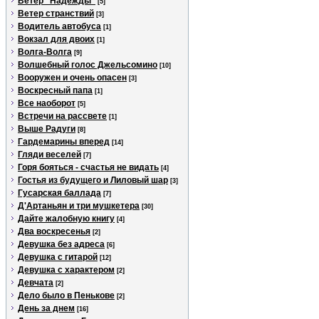
Ветер "Надежды"
[5]
Ветер странствий
[3]
Водитель автобуса
[1]
Вокзал для двоих
[1]
Волга-Волга
[9]
Волшебный голос Джельсомино
[10]
Вооружен и очень опасен
[3]
Воскресный папа
[1]
Все наоборот
[5]
Встречи на рассвете
[1]
Выше Радуги
[8]
Гардемарины вперед
[14]
Гляди веселей
[7]
Горя бояться - счастья не видать
[4]
Гостья из будущего и Лиловый шар
[3]
Гусарская баллада
[7]
Д'Артаньян и три мушкетера
[30]
Дайте жалобную книгу
[4]
Два воскресенья
[2]
Девушка без адреса
[6]
Девушка с гитарой
[12]
Девушка с характером
[2]
Девчата
[2]
Дело было в Пенькове
[2]
День за днем
[16]