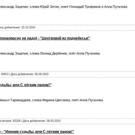
лександр Зацепин, слова-Юрий Энтин, поют-Геннадий Трофимов и Алла Пугачева
Дата добавления:
10.10.2010
понапрасну не надо) - "Центровой из поднебесья"
лександр Зацепин, слова-Леонид Дербенев, поёт-Алла Пугачева
 35810 | Дата добавления:
08.09.2010
удьбы, или С лёгким паром!"
икаэл Таривердиев, слова-Марина Цветаева, поёт-Алла Пугачева
осмотров: 65328 | Дата добавления:
09.03.2010
 - "Ирония судьбы, или С лёгким паром!"