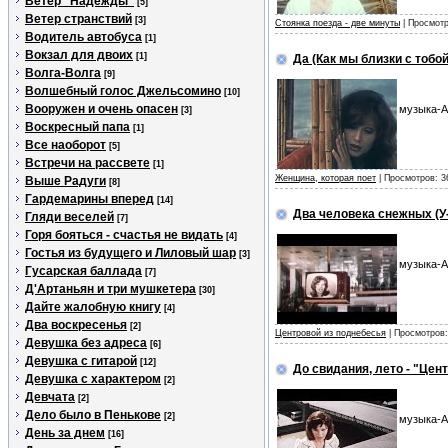
Ветер "Надежды"
[5]
Ветер странствий
[3]
Стоянка поезда - две минуты
| Просмотр
Водитель автобуса
[1]
Вокзал для двоих
[1]
Да (Как мы близки с тобой
Волга-Волга
[9]
Волшебный голос Джельсомино
[10]
Вооружен и очень опасен
музыка-А
[3]
Воскресный папа
[1]
Все наоборот
[5]
Встречи на рассвете
[1]
Женщина, которая поет
| Просмотров: 3
Выше Радуги
[8]
Гардемарины вперед
[14]
Два человека снежных (У-
Гляди веселей
[7]
Горя бояться - счастья не видать
[4]
Гостья из будущего и Лиловый шар
[3]
музыка-А
Гусарская баллада
[7]
Д'Артаньян и три мушкетера
[30]
Дайте жалобную книгу
[4]
Два воскресенья
[2]
Центровой из поднебесья
| Просмотров:
Девушка без адреса
[6]
Девушка с гитарой
[12]
До свидания, лето - "Цен
Девушка с характером
[2]
Девчата
[2]
Дело было в Пенькове
[2]
музыка-А
День за днем
[16]