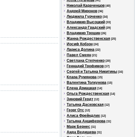
Алла Пугачева
[41]
Николай Караченцов
[40]
Андрей Миронов
[36]
Людмила Гурченко
[34]
Владимир Высоцкий
[33]
Александр Градский
[29]
Владимир Трошин
[26]
Жанна Рождественская
[25]
Иосиф Кобзон
[24]
Лариса Долина
[22]
Павел Смеян
[21]
Светлана Степченко
[20]
Геннадий Трофимов
[17]
Сергей и Татьяна Никитины
[16]
Клара Румянова
[15]
Валентина Толкунова
[15]
Елена Дриацкая
[14]
Ольга Рождественская
[14]
Зиновий Гердт
[12]
Татьяна Дасковская
[12]
Георг Отс
[12]
Алиса Фрейндлих
[12]
Татьяна Анциферова
[11]
Марк Бернес
[11]
Аида Ведищева
[11]