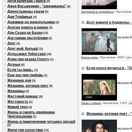
Дети капитана Гранта
[2]
Джек Восьмеркин - "американец"
[6]
Джентльмены удачи
[2]
Центровой из поднебесья
| Просмотров:
Дни Турбиных
[3]
Доживем до понедельника
Дуэт короля и Анджелы -
[2]
Долгая дорога в дюнах
[2]
Дон Сезар де Базан
[13]
музыка-М
Достояние республики
[2]
Друг
[4]
Друг мой, Колька!
[2]
Дульсинея Тобосская
[15]
Король-олень
| Просмотров: 26547 | Да
Дума про казака Голоту
[1]
Дуэнья
[6]
Если долго мучиться - "П
Если ты прав...
[1]
Еще раз про любовь
[1]
Женщина дня
[3]
музыка-А
Женщина, которая поет
[9]
Женщины
[2]
Жестокий романс
[8]
Жестокость
[1]
Повар и певица
| Просмотров: 17972 | 
Живой труп
[3]
Жизнь и смерть дворянина
Женщина, которая поет - 
Чертопханова
[1]
Жизнь и приключения четырех друзей
[2]
музыка-А
Жили три холостяка
[12]