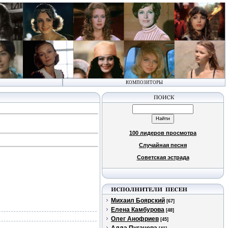
КОМПОЗИТОРЫ
100 лидеров просмотра
Случайная песня
Советская эстрада
Михаил Боярский
[67]
Елена Камбурова
[48]
Олег Анофриев
[45]