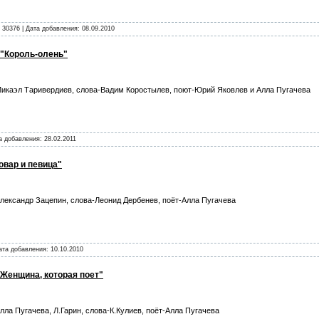
 30376 | Дата добавления:
08.09.2010
 "Король-олень"
икаэл Таривердиев, слова-Вадим Коростылев, поют-Юрий Яковлев и Алла Пугачева
та добавления:
28.02.2011
овар и певица"
лександр Зацепин, слова-Леонид Дербенев, поёт-Алла Пугачева
Дата добавления:
10.10.2010
"Женщина, которая поет"
лла Пугачева, Л.Гарин, слова-К.Кулиев, поёт-Алла Пугачева