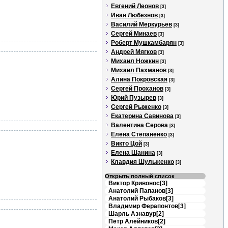
Евгений Леонов
[3]
Иван Любезнов
[3]
Василий Меркурьев
[3]
Сергей Минаев
[3]
Роберт Мушкамбарян
[3]
Андрей Мягков
[3]
Михаил Ножкин
[3]
Михаил Пахманов
[3]
Алина Покровская
[3]
Сергей Проханов
[3]
Юрий Пузырев
[3]
Сергей Рыженко
[3]
Екатерина Савинова
[3]
Валентина Серова
[3]
Елена Степаненко
[3]
Викто Цой
[3]
Елена Шанина
[3]
Клавдия Шульженко
[3]
Открыть полный список
Виктор Кривонос[3]
Анатолий Папанов[3]
Анатолий Рыбаков[3]
Владимир Ферапонтов[3]
Шарль Азнавур[2]
Петр Алейников[2]