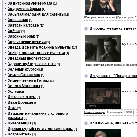
За витриной универмага
[1]
За двумя зайцами
[4]
Забытая мелодия для флейты
[2]
Женщина, которая поет
| Просмотров: 3
Завещание
[1]
Завтрак на траве
[11]
И продолжение следует - 
Зайчик
[1]
Законный брак
[2]
Зареченские женихи
[1]
музыка-Ю
Звезда и смерть Хоакина Мурьеты
[14]
Звезда пленительного счастья
[1]
Звездный инспектор
[1]
Здравствуйте,я ваша тетя
[1]
Такая короткая долгая жизнь
| Просмотр
Зеленый фургон
[2]
Земля Санникова
[3]
И я уезжаю - "Повар и пе
Зимний вечер в Гаграх
[3]
Золото Маккенны
[1]
Золушка
музыка-А
[4]
И это все о нем
[6]
Иван Бровкин
[7]
Игла
[2]
Повар и певица
| Просмотров: 10003 | 
Из жизни начальника уголовного
розыска
[2]
Интервенция
Или любишь, или нет - "
[3]
Ирония судьбы или с легким паром
[8]
Истребители
[1]