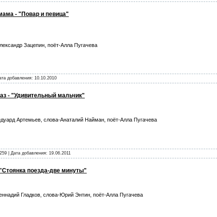
мама - "Повар и певица"
ександр Зацепин, поёт-Алла Пугачева
Дата добавления:
10.10.2010
каз - "Удивительный мальчик"
дуард Артемьев, слова-Анаталий Найман, поёт-Алла Пугачева
259 | Дата добавления:
19.06.2011
 "Стоянка поезда-две минуты"
еннадий Гладков, слова-Юрий Энтин, поёт-Алла Пугачева