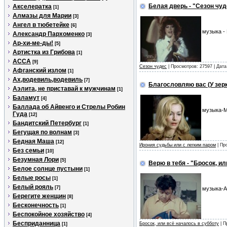
Белая дверь - "Сезон чуд
Акселератка
[1]
Алмазы для Марии
[3]
Ангел в тюбетейке
[6]
музыка -
Александр Пархоменко
[3]
Ар-хи-ме-ды!
[5]
Артистка из Грибова
[1]
АССА
[9]
Сезон чудес
| Просмотров: 27597 | Дат
Афганский излом
[1]
Ах,водевиль,водевиль
[7]
Благословляю вас (У зерк
Аэлита, не приставай к мужчинам
[1]
Баламут
[4]
Баллада об Айвенго и Стрелы Робин
музыка-М
Гуда
[12]
Бандитский Петербург
[1]
Бегущая по волнам
[3]
Бедная Маша
[12]
Ирония судьбы или с легким паром
| Пр
Без семьи
[10]
Безумная Лори
[5]
Верю в тебя - "Бросок, и
Белое солнце пустыни
[1]
Белые росы
[1]
Белый рояль
[7]
музыка-А
Берегите женщин
[8]
Бесконечность
[1]
Беспокойное хозяйство
[4]
Бесприданница
Бросок, или всё началось в субботу
| П
[1]