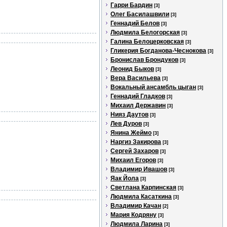
Гарри Бардин
[3]
Олег Басилашвили
[3]
Геннадий Белов
[3]
Людмила Белогорская
[3]
Галина Белоцерковская
[3]
Гликерия Богданова-Чеснокова
[3]
Бронислав Брондуков
[3]
Леонид Быков
[3]
Вера Васильева
[3]
Вокальный ансамбль цыган
[3]
Геннадий Гладков
[3]
Михаил Державин
[3]
Нияз Даутов
[3]
Лев Дуров
[3]
Янина Жеймо
[3]
Наргиз Закирова
[3]
Сергей Захаров
[3]
Михаил Егоров
[3]
Владимир Ивашов
[3]
Яак Йола
[3]
Светлана Карпинская
[3]
Людмила Касаткина
[3]
Владимир Качан
[2]
Мария Кодряну
[3]
Людмила Ларина
[3]