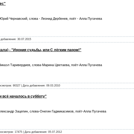
ес"
 Юрий Чернавский, слова - Леонид Дербенев, поёт - Алла Пугачева
а добавления:
30.07.2015
ала) - "Ирония судьбы, или С лёгким паром!"
икаэл Таривердиев, слова-Марина Цветаева, поёт-Алла Пугачева
осмотров: 90327 | Дата добавления:
09.03.2010
ли всё началось в субботу"
лександр Зацепин, слова-Онегин Гаджикасимов, поёт-Алла Пугачева
росмотров: 17475 | Дата добавления:
05.07.2012