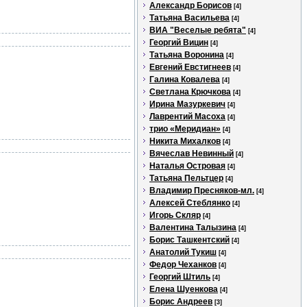
Александр Борисов
[4]
Татьяна Васильева
[4]
ВИА "Веселые ребята"
[4]
Георгий Вицин
[4]
Татьяна Воронина
[4]
Евгений Евстигнеев
[4]
Галина Ковалева
[4]
Светлана Крючкова
[4]
Ирина Мазуркевич
[4]
Лаврентий Масоха
[4]
трио «Меридиан»
[4]
Никита Михалков
[4]
Вячеслав Невинный
[4]
Наталья Островая
[4]
Татьяна Пельтцер
[4]
Владимир Пресняков-мл.
[4]
Алексей Стеблянко
[4]
Игорь Скляр
[4]
Валентина Талызина
[4]
Борис Ташкентский
[4]
Анатолий Тукиш
[4]
Федор Чеханков
[4]
Георгий Штиль
[4]
Елена Шуенкова
[4]
Борис Андреев
[3]