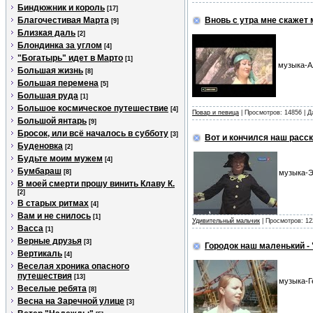
Биндюжник и король
[17]
Благочестивая Марта
Вновь с утра мне скажет 
[9]
Близкая даль
[2]
Блондинка за углом
[4]
"Богатырь" идет в Марто
[1]
музыка-Ал
Большая жизнь
[8]
Большая перемена
[5]
Большая руда
[1]
Большое космическое путешествие
[4]
Повар и певица
| Просмотров: 14856 | 
Большой янтарь
[9]
Бросок, или всё началось в субботу
[3]
Вот и кончился наш расс
Буденовка
[2]
Будьте моим мужем
[4]
Бумбараш
[8]
музыка-Э
В моей смерти прошу винить Клаву К.
[2]
В старых ритмах
[4]
Вам и не снилось
[1]
Удивительный мальчик
| Просмотров: 12
Васса
[1]
Верные друзья
[3]
Городок наш маленький -
Вертикаль
[4]
Веселая хроника опасного
путешествия
[13]
музыка-Г
Веселые ребята
[8]
Весна на Заречной улице
[3]