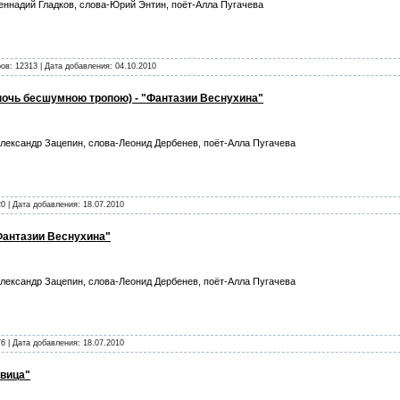
еннадий Гладков, слова-Юрий Энтин, поёт-Алла Пугачева
ов: 12313 | Дата добавления:
04.10.2010
очь бесшумною тропою) - "Фантазии Веснухина"
лександр Зацепин, слова-Леонид Дербенев, поёт-Алла Пугачева
0 | Дата добавления:
18.07.2010
"Фантазии Веснухина"
лександр Зацепин, слова-Леонид Дербенев, поёт-Алла Пугачева
6 | Дата добавления:
18.07.2010
евица"