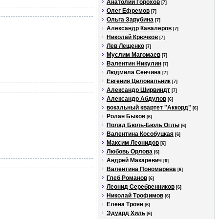
Анатолий Горохов
[7]
Олег Ефремов
[7]
Ольга Зарубина
[7]
Александр Кавалеров
[7]
Николай Крючков
[7]
Лев Лещенко
[7]
Муслим Магомаев
[7]
Валентин Никулин
[7]
Людмила Сенчина
[7]
Евгения Целовальник
[7]
Александр Ширвиндт
[7]
Александр Абдулов
[6]
вокальный квартет "Аккорд"
[6]
Ролан Быков
[6]
Полад Бюль-Бюль Оглы
[6]
Валентина Кособуцкая
[6]
Максим Леонидов
[6]
Любовь Орлова
[6]
Андрей Макаревич
[6]
Валентина Пономарева
[6]
Глеб Романов
[6]
Леонид Серебренников
[6]
Николай Трофимов
[6]
Елена Троян
[6]
Эдуард Хиль
[6]