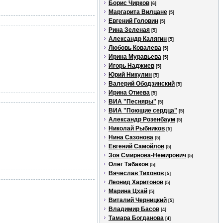
Борис Чирков
[6]
Маргарита Вилцане
[5]
Евгений Головин
[5]
Рина Зеленая
[5]
Александр Калягин
[5]
Любовь Ковалева
[5]
Ирина Муравьева
[5]
Игорь Наджиев
[5]
Юрий Никулин
[5]
Валерий Ободзинский
[5]
Ирина Отиева
[5]
ВИА "Песняры"
[5]
ВИА "Поющие сердца"
[5]
Александр Розенбаум
[5]
Николай Рыбников
[5]
Нина Сазонова
[5]
Евгений Самойлов
[5]
Зоя Смирнова-Немирович
[5]
Олег Табаков
[5]
Вячеслав Тихонов
[5]
Леонид Харитонов
[5]
Марина Цхай
[5]
Виталий Черницкий
[5]
Владимир Басов
[4]
Тамара Богданова
[4]