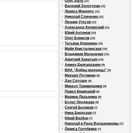
Олег Даль
[11]
Валерий Золотухин
[11]
Лариса Мондрус
[11]
Николай Сличенко
[11]
Леонид Утесов
[11]
Александр Хочинский
[11]
Юрий Антонов
[10]
Олег Борисов
[10]
Татьяна Доронина
[10]
Майя Кристалинская
[10]
Владимир Мальченко
[10]
Дмитрий Харатьян
[10]
Армен Джигарханян
[9]
ВИА "Добры молодцы"
[9]
Михаил Пуговкин
[9]
Дан Спэтару
[9]
Микаэл Таривердиев
[9]
Павел Кравецкий
[8]
Марина Ладынина
[8]
Булат Окуджава
[8]
Сергей Беликов
[7]
Нина Бродская
[7]
Юрий Визбор
[7]
Николай и Рада Волшаниновы
[7]
Лариса Голубкина
[7]