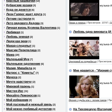
Красные башмачки
[12]
Кубанские казаки
музыка-А
[3]
Куда он денется
[6]
Леон Гаррос ищет друга
[1]
Летние гастроли
[5]
Лето рядового Дедова
Повар и певица
| Просмотров: 10747 | 
[3]
Личная жизнь Кузяева Валентина
[1]
Любовь одна виновата (И 
Любимая
[1]
Любовь земная
[2]
Люди как реки
[1]
музыка-А
Макар-следопыт
[1]
Максим Перепелица
[2]
Мама
[20]
Маленький Мук
[7]
Центровой из поднебесья
| Просмотров:
Маленькое одолжение
[6]
Мария, Мирабела
[6]
Мне нравится - "Ирония с
Матрос с "Кометы"
[7]
Мачеха
[2]
Мечте навстречу
[2]
музыка-М
Мировой парень
[1]
Мистер Икс
[11]
Михайло Ломоносов
[1]
Мой избранник
[2]
Ирония судьбы или с легким паром
| Пр
Мой ласковый и нежный зверь
[2]
Мой нежно любимый детектив
На Тихорецкую (Вагончик)
[3]