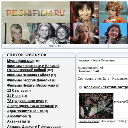
ГЛАВНАЯ
Главная
» Алла Пугачева
Мультфильмы
[149]
Фильмы связанные с Великой
Видеороликов
:
41
Отечественной войной
[107]
Показано
:
1-41
Фильмы Леонида Гайдая
[22]
Сортировать по
:
Дате
·
Названию
Фильмы Георгия Данелия
[6]
Фильмы Никиты Михалкова
[5]
Арлекино - "Летние гастр
12 Стульев
[7]
31 Июня
[13]
72 градуса ниже нуля
[1]
музыка-Э
А зори здесь тихие(сериал)
[2]
Адам женится на Еве
[8]
Айболит-66
[4]
Акванавты
Летние гастроли
| Просмотров: 13307 | 
[1]
Акмаль, Дракон и Принцесса
[3]