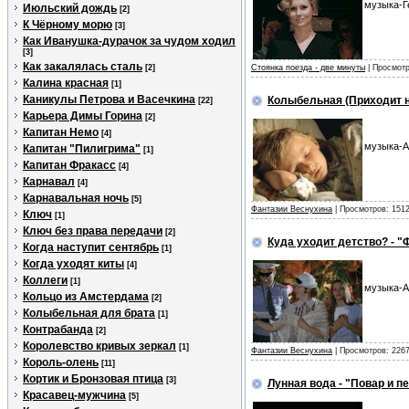
музыка-Г
Июльский дождь
[2]
К Чёрному морю
[3]
Как Иванушка-дурачок за чудом ходил
[3]
Как закалялась сталь
[2]
Стоянка поезда - две минуты
| Просмотр
Калина красная
[1]
Каникулы Петрова и Васечкина
Колыбельная (Приходит н
[22]
Карьера Димы Горина
[2]
Капитан Немо
[4]
музыка-А
Капитан "Пилигрима"
[1]
Капитан Фракасс
[4]
Карнавал
[4]
Карнавальная ночь
[5]
Фантазии Веснухина
| Просмотров: 1512
Ключ
[1]
Ключ без права передачи
[2]
Куда уходит детство? - 
Когда наступит сентябрь
[1]
Когда уходят киты
[4]
Коллеги
[1]
музыка-А
Кольцо из Амстердама
[2]
Колыбельная для брата
[1]
Контрабанда
[2]
Королевство кривых зеркал
[1]
Фантазии Веснухина
| Просмотров: 2267
Король-олень
[11]
Кортик и Бронзовая птица
[3]
Лунная вода - "Повар и п
Красавец-мужчина
[5]