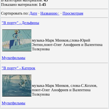
В категории материалов
:
45
Показано материалов
:
1-45
Сортировать по
:
Дате
·
Названию
·
Просмотрам
"В порту" - Дельфины
музыка-Марк Минков,слова-Юрий
Энтин,поют-Олег Анофриев и Валентина
Толкунова
Мультфильмы
"В порту" - Катерок
музыка-Марк Минков, слова-С.Козлов,
поют-Олег Анофриев и Валентина
Толкунова
Мультфильмы