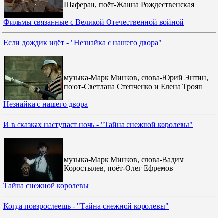
Шаферан, поёт-Жанна Рождественская
Фильмы связанные с Великой Отечественной войной
Если дождик идёт - "Незнайка с нашего двора"
музыка-Марк Минков, слова-Юрий Энтин,
поют-Светлана Степченко и Елена Троян
Незнайка с нашего двора
И в сказках наступает ночь - "Тайна снежной королевы"
музыка-Марк Минков, слова-Вадим
Коростылев, поёт-Олег Ефремов
Тайна снежной королевы
Когда повзрослеешь - "Тайна снежной королевы"