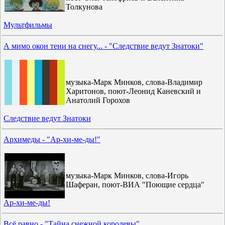
Толкунова
Мультфильмы
А мимо окон тени на снегу... - "Следствие ведут Знатоки"
музыка-Марк Минков, слова-Владимир
Харитонов, поют-Леонид Каневский и
Анатолий Горохов
Следствие ведут Знатоки
Архимеды - "Ар-хи-ме-ды!"
музыка-Марк Минков, слова-Игорь
Шаферан, поют-ВИА "Поющие сердца"
Ар-хи-ме-ды!
Всё равно - "Тайна снежной королевы"