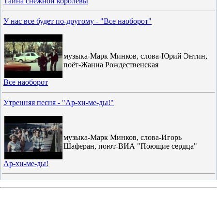
Тайна снежной королевы
У нас все будет по-другому - "Все наоборот"
музыка-Марк Минков, слова-Юрий Энтин,
поёт-Жанна Рождественская
Все наоборот
Утренняя песня - "Ар-хи-ме-ды!"
музыка-Марк Минков, слова-Игорь
Шаферан, поют-ВИА "Поющие сердца"
Ар-хи-ме-ды!