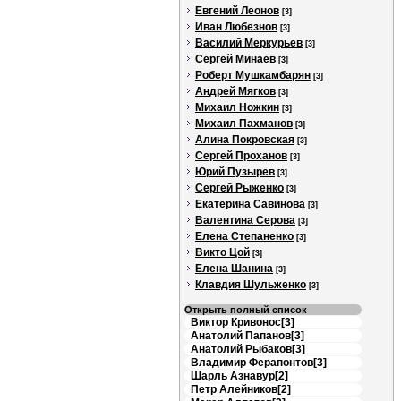
Евгений Леонов
[3]
Иван Любезнов
[3]
Василий Меркурьев
[3]
Сергей Минаев
[3]
Роберт Мушкамбарян
[3]
Андрей Мягков
[3]
Михаил Ножкин
[3]
Михаил Пахманов
[3]
Алина Покровская
[3]
Сергей Проханов
[3]
Юрий Пузырев
[3]
Сергей Рыженко
[3]
Екатерина Савинова
[3]
Валентина Серова
[3]
Елена Степаненко
[3]
Викто Цой
[3]
Елена Шанина
[3]
Клавдия Шульженко
[3]
Открыть полный список
Виктор Кривонос[3]
Анатолий Папанов[3]
Анатолий Рыбаков[3]
Владимир Ферапонтов[3]
Шарль Азнавур[2]
Петр Алейников[2]