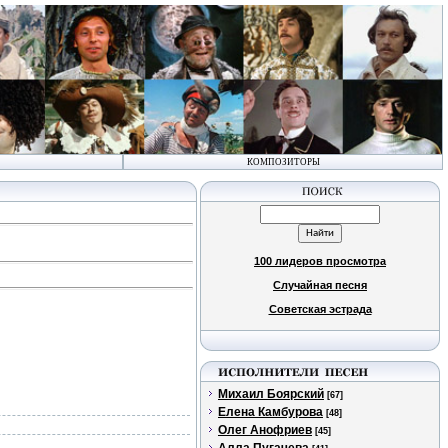
КОМПОЗИТОРЫ
100 лидеров просмотра
Случайная песня
Советская эстрада
Михаил Боярский
[67]
Елена Камбурова
[48]
Олег Анофриев
[45]