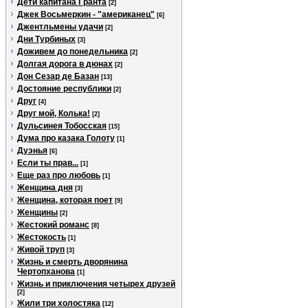
Дети капитана Гранта
[2]
Джек Восьмеркин - "американец"
[6]
Джентльмены удачи
[2]
Дни Турбиных
[3]
Доживем до понедельника
[2]
Долгая дорога в дюнах
[2]
Дон Сезар де Базан
[13]
Достояние республики
[2]
Друг
[4]
Друг мой, Колька!
[2]
Дульсинея Тобосская
[15]
Дума про казака Голоту
[1]
Дуэнья
[6]
Если ты прав...
[1]
Еще раз про любовь
[1]
Женщина дня
[3]
Женщина, которая поет
[9]
Женщины
[2]
Жестокий романс
[8]
Жестокость
[1]
Живой труп
[3]
Жизнь и смерть дворянина
Чертопханова
[1]
Жизнь и приключения четырех друзей
[2]
Жили три холостяка
[12]