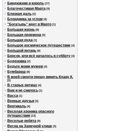
Биндюжник и король
[17]
Благочестивая Марта
[9]
Близкая даль
[2]
Блондинка за углом
[4]
"Богатырь" идет в Марто
[1]
Большая жизнь
[8]
Большая перемена
[5]
Большая руда
[1]
Большое космическое путешествие
[4]
Большой янтарь
[9]
Бросок, или всё началось в субботу
[3]
Буденовка
[2]
Будьте моим мужем
[4]
Бумбараш
[8]
В моей смерти прошу винить Клаву К.
[2]
В старых ритмах
[4]
Вам и не снилось
[1]
Васса
[1]
Верные друзья
[3]
Вертикаль
[4]
Веселая хроника опасного
путешествия
[13]
Веселые ребята
[8]
Весна на Заречной улице
[3]