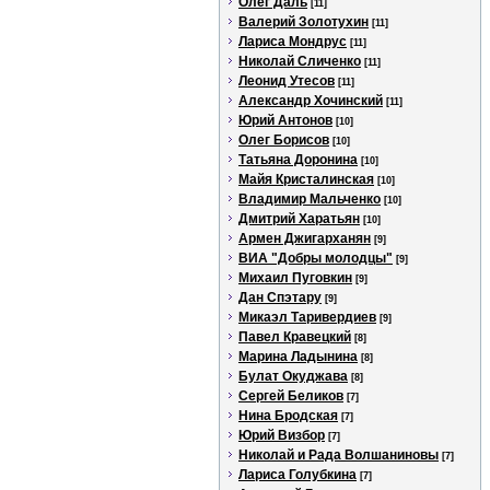
Олег Даль
[11]
Валерий Золотухин
[11]
Лариса Мондрус
[11]
Николай Сличенко
[11]
Леонид Утесов
[11]
Александр Хочинский
[11]
Юрий Антонов
[10]
Олег Борисов
[10]
Татьяна Доронина
[10]
Майя Кристалинская
[10]
Владимир Мальченко
[10]
Дмитрий Харатьян
[10]
Армен Джигарханян
[9]
ВИА "Добры молодцы"
[9]
Михаил Пуговкин
[9]
Дан Спэтару
[9]
Микаэл Таривердиев
[9]
Павел Кравецкий
[8]
Марина Ладынина
[8]
Булат Окуджава
[8]
Сергей Беликов
[7]
Нина Бродская
[7]
Юрий Визбор
[7]
Николай и Рада Волшаниновы
[7]
Лариса Голубкина
[7]