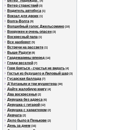
Ветер "Надежды"
[5]
Ветер странствий
[3]
Водитель автобуса
[1]
Вокзал для двоих
[1]
Волга-Волга
[9]
Волшебный голос Джельсомино
[10]
Вооружен и очень опасен
[3]
Воскресный папа
[1]
Все наоборот
[5]
Встречи на рассвете
[1]
Выше Радуги
[8]
Гардемарины вперед
[14]
Гляди веселей
[7]
Горя бояться - счастья не видать
[4]
Гостья из будущего и Лиловый шар
[3]
Гусарская баллада
[7]
Д'Артаньян и три мушкетера
[30]
Дайте жалобную книгу
[4]
Два воскресенья
[2]
Девушка без адреса
[6]
Девушка с гитарой
[12]
Девушка с характером
[2]
Девчата
[2]
Дело было в Пенькове
[2]
День за днем
[16]