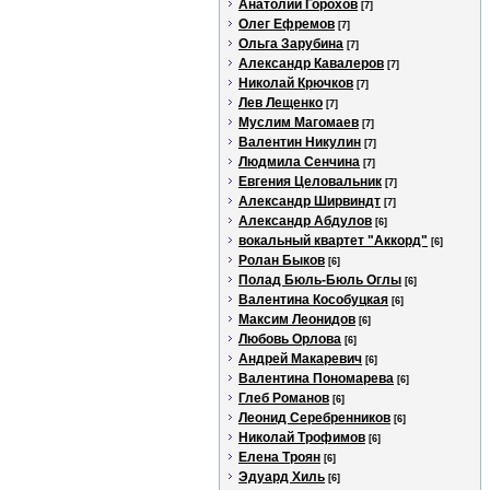
Анатолий Горохов
[7]
Олег Ефремов
[7]
Ольга Зарубина
[7]
Александр Кавалеров
[7]
Николай Крючков
[7]
Лев Лещенко
[7]
Муслим Магомаев
[7]
Валентин Никулин
[7]
Людмила Сенчина
[7]
Евгения Целовальник
[7]
Александр Ширвиндт
[7]
Александр Абдулов
[6]
вокальный квартет "Аккорд"
[6]
Ролан Быков
[6]
Полад Бюль-Бюль Оглы
[6]
Валентина Кособуцкая
[6]
Максим Леонидов
[6]
Любовь Орлова
[6]
Андрей Макаревич
[6]
Валентина Пономарева
[6]
Глеб Романов
[6]
Леонид Серебренников
[6]
Николай Трофимов
[6]
Елена Троян
[6]
Эдуард Хиль
[6]