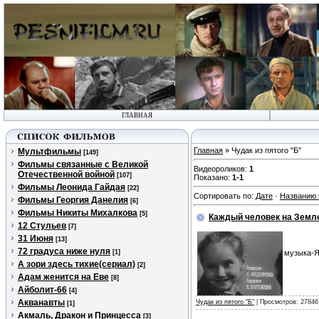
ГЛАВНАЯ
Главная
» Чудак из пятого "Б"
Мультфильмы
[149]
Фильмы связанные с Великой
Видеороликов
:
1
Отечественной войной
[107]
Показано
:
1-1
Фильмы Леонида Гайдая
[22]
Сортировать по
:
Дате
·
Названию
Фильмы Георгия Данелия
[6]
Фильмы Никиты Михалкова
[5]
Каждый человек на Земле 
12 Стульев
[7]
31 Июня
[13]
72 градуса ниже нуля
[1]
музыка-Я
А зори здесь тихие(сериал)
[2]
Адам женится на Еве
[8]
Айболит-66
[4]
Акванавты
Чудак из пятого "Б"
| Просмотров: 27846
[1]
Акмаль, Дракон и Принцесса
[3]