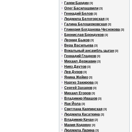
Гарри Бардин
[3]
Олег Басилашвили
[3]
Геннадий Белов
[3]
Людмила Белогорская
[3]
Галина Белоцерковская
[3]
Гликерия Богданова-Чеснокова
[3]
Бронислав Брондуков
[3]
Леонид Быков
[3]
Вера Васильева
[3]
Вокальный ансамбль цыган
[3]
Геннадий Гладков
[3]
Михаил Державин
[3]
Нияз Даутов
[3]
Лев Дуров
[3]
Янина Жеймо
[3]
Наргиз Закирова
[3]
Сергей Захаров
[3]
Михаил Егоров
[3]
Владимир Ивашов
[3]
Яак Йола
[3]
Светлана Карпинская
[3]
Людмила Касаткина
[3]
Владимир Качан
[2]
Мария Кодряну
[3]
Людмила Ларина
[3]