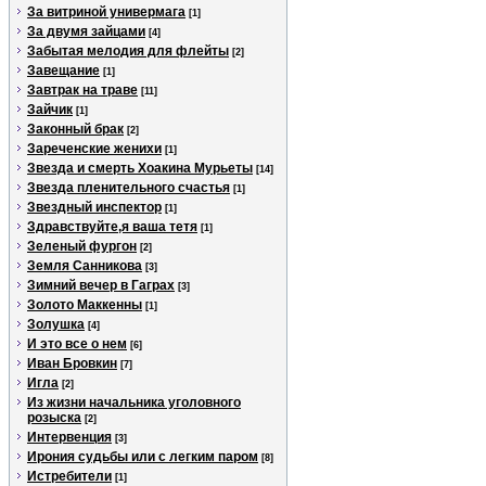
За витриной универмага
[1]
За двумя зайцами
[4]
Забытая мелодия для флейты
[2]
Завещание
[1]
Завтрак на траве
[11]
Зайчик
[1]
Законный брак
[2]
Зареченские женихи
[1]
Звезда и смерть Хоакина Мурьеты
[14]
Звезда пленительного счастья
[1]
Звездный инспектор
[1]
Здравствуйте,я ваша тетя
[1]
Зеленый фургон
[2]
Земля Санникова
[3]
Зимний вечер в Гаграх
[3]
Золото Маккенны
[1]
Золушка
[4]
И это все о нем
[6]
Иван Бровкин
[7]
Игла
[2]
Из жизни начальника уголовного
розыска
[2]
Интервенция
[3]
Ирония судьбы или с легким паром
[8]
Истребители
[1]