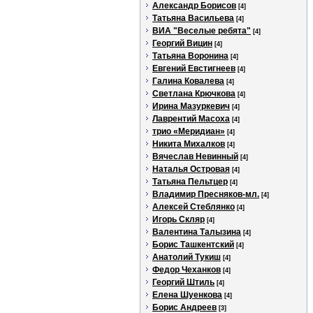
Александр Борисов
[4]
Татьяна Васильева
[4]
ВИА "Веселые ребята"
[4]
Георгий Вицин
[4]
Татьяна Воронина
[4]
Евгений Евстигнеев
[4]
Галина Ковалева
[4]
Светлана Крючкова
[4]
Ирина Мазуркевич
[4]
Лаврентий Масоха
[4]
трио «Меридиан»
[4]
Никита Михалков
[4]
Вячеслав Невинный
[4]
Наталья Островая
[4]
Татьяна Пельтцер
[4]
Владимир Пресняков-мл.
[4]
Алексей Стеблянко
[4]
Игорь Скляр
[4]
Валентина Талызина
[4]
Борис Ташкентский
[4]
Анатолий Тукиш
[4]
Федор Чеханков
[4]
Георгий Штиль
[4]
Елена Шуенкова
[4]
Борис Андреев
[3]