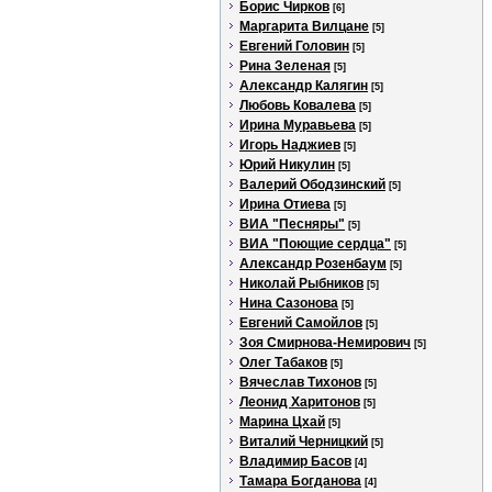
Борис Чирков
[6]
Маргарита Вилцане
[5]
Евгений Головин
[5]
Рина Зеленая
[5]
Александр Калягин
[5]
Любовь Ковалева
[5]
Ирина Муравьева
[5]
Игорь Наджиев
[5]
Юрий Никулин
[5]
Валерий Ободзинский
[5]
Ирина Отиева
[5]
ВИА "Песняры"
[5]
ВИА "Поющие сердца"
[5]
Александр Розенбаум
[5]
Николай Рыбников
[5]
Нина Сазонова
[5]
Евгений Самойлов
[5]
Зоя Смирнова-Немирович
[5]
Олег Табаков
[5]
Вячеслав Тихонов
[5]
Леонид Харитонов
[5]
Марина Цхай
[5]
Виталий Черницкий
[5]
Владимир Басов
[4]
Тамара Богданова
[4]