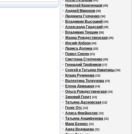
Алла Пугачева
[41]
Николай Караченцов
[40]
Андрей Миронов
[36]
Людмила Гурченко
[34]
Владимир Высоцкий
[33]
Александр Градский
[29]
Владимир Трошин
[26]
Жанна Рождественская
[25]
Иосиф Кобзон
[24]
Лариса Долина
[22]
Павел Смеян
[21]
Светлана Степченко
[20]
Геннадий Трофимов
[17]
Сергей и Татьяна Никитины
[16]
Клара Румянова
[15]
Валентина Толкунова
[15]
Елена Дриацкая
[14]
Ольга Рождественская
[14]
Зиновий Гердт
[12]
Татьяна Дасковская
[12]
Георг Отс
[12]
Алиса Фрейндлих
[12]
Татьяна Анциферова
[11]
Марк Бернес
[11]
Аида Ведищева
[11]