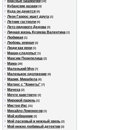
Красные башмачки
[12]
Кубанские казаки
[3]
Куда он денется
[6]
Леон Гаррос ищет друга
[1]
Летние гастроли
[5]
Лето рядового Дедова
[3]
Личная жизнь Кузяева Валентина
[1]
Любимая
[1]
Любовь земная
[2]
Люди как реки
[1]
Макар-следопыт
[1]
Максим Перепелица
[2]
Мама
[20]
Маленький Мук
[7]
Маленькое одолжение
[6]
Мария, Мирабела
[6]
Матрос с "Кометы"
[7]
Мачеха
[2]
Мечте навстречу
[2]
Мировой парень
[1]
Мистер Икс
[11]
Михайло Ломоносов
[1]
Мой избранник
[2]
Мой ласковый и нежный зверь
[2]
Мой нежно любимый детектив
[3]