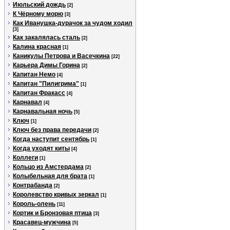
Июльский дождь
[2]
К Чёрному морю
[3]
Как Иванушка-дурачок за чудом ходил
[3]
Как закалялась сталь
[2]
Калина красная
[1]
Каникулы Петрова и Васечкина
[22]
Карьера Димы Горина
[2]
Капитан Немо
[4]
Капитан "Пилигрима"
[1]
Капитан Фракасс
[4]
Карнавал
[4]
Карнавальная ночь
[5]
Ключ
[1]
Ключ без права передачи
[2]
Когда наступит сентябрь
[1]
Когда уходят киты
[4]
Коллеги
[1]
Кольцо из Амстердама
[2]
Колыбельная для брата
[1]
Контрабанда
[2]
Королевство кривых зеркал
[1]
Король-олень
[11]
Кортик и Бронзовая птица
[3]
Красавец-мужчина
[5]