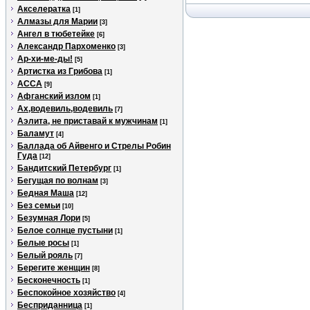
Акселератка
[1]
Алмазы для Марии
[3]
Ангел в тюбетейке
[6]
Александр Пархоменко
[3]
Ар-хи-ме-ды!
[5]
Артистка из Грибова
[1]
АССА
[9]
Афганский излом
[1]
Ах,водевиль,водевиль
[7]
Аэлита, не приставай к мужчинам
[1]
Баламут
[4]
Баллада об Айвенго и Стрелы Робин
Гуда
[12]
Бандитский Петербург
[1]
Бегущая по волнам
[3]
Бедная Маша
[12]
Без семьи
[10]
Безумная Лори
[5]
Белое солнце пустыни
[1]
Белые росы
[1]
Белый рояль
[7]
Берегите женщин
[8]
Бесконечность
[1]
Беспокойное хозяйство
[4]
Бесприданница
[1]