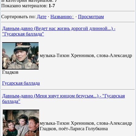
В категории материалов
:
7
Показано материалов
:
1-7
Сортировать по
:
Дате
·
Названию
·
Просмотрам
Давным-давно (Ведет нас жизнь дорогой длинной...) -
"Гусарская баллада"
музыка-Тихон Хренников, слова-Александр
Гладков
Гусарская баллада
Давным-давно (Меня зовут юнцом безусым...) - "Гусарская
баллада"
музыка-Тихон Хренников, слова-Александр
Гладков, поёт-Лариса Голубкина