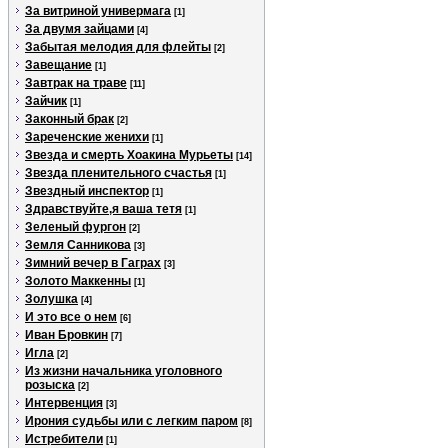
За витриной универмага
[1]
За двумя зайцами
[4]
Забытая мелодия для флейты
[2]
Завещание
[1]
Завтрак на траве
[11]
Зайчик
[1]
Законный брак
[2]
Зареченские женихи
[1]
Звезда и смерть Хоакина Мурьеты
[14]
Звезда пленительного счастья
[1]
Звездный инспектор
[1]
Здравствуйте,я ваша тетя
[1]
Зеленый фургон
[2]
Земля Санникова
[3]
Зимний вечер в Гаграх
[3]
Золото Маккенны
[1]
Золушка
[4]
И это все о нем
[6]
Иван Бровкин
[7]
Игла
[2]
Из жизни начальника уголовного
розыска
[2]
Интервенция
[3]
Ирония судьбы или с легким паром
[8]
Истребители
[1]