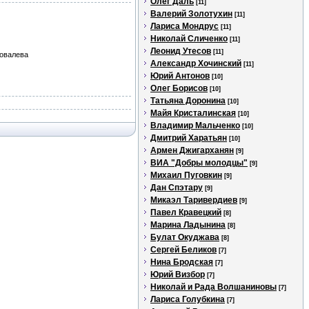
Олег Даль
[11]
Валерий Золотухин
[11]
Лариса Мондрус
[11]
Николай Сличенко
[11]
Леонид Утесов
[11]
Ковалева
Александр Хочинский
[11]
Юрий Антонов
[10]
Олег Борисов
[10]
Татьяна Доронина
[10]
Майя Кристалинская
[10]
Владимир Мальченко
[10]
Дмитрий Харатьян
[10]
Армен Джигарханян
[9]
ВИА "Добры молодцы"
[9]
Михаил Пуговкин
[9]
Дан Спэтару
[9]
Микаэл Таривердиев
[9]
Павел Кравецкий
[8]
Марина Ладынина
[8]
Булат Окуджава
[8]
Сергей Беликов
[7]
Нина Бродская
[7]
Юрий Визбор
[7]
Николай и Рада Волшаниновы
[7]
Лариса Голубкина
[7]