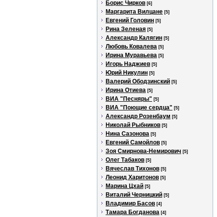
Борис Чирков
[6]
Маргарита Вилцане
[5]
Евгений Головин
[5]
Рина Зеленая
[5]
Александр Калягин
[5]
Любовь Ковалева
[5]
Ирина Муравьева
[5]
Игорь Наджиев
[5]
Юрий Никулин
[5]
Валерий Ободзинский
[5]
Ирина Отиева
[5]
ВИА "Песняры"
[5]
ВИА "Поющие сердца"
[5]
Александр Розенбаум
[5]
Николай Рыбников
[5]
Нина Сазонова
[5]
Евгений Самойлов
[5]
Зоя Смирнова-Немирович
[5]
Олег Табаков
[5]
Вячеслав Тихонов
[5]
Леонид Харитонов
[5]
Марина Цхай
[5]
Виталий Черницкий
[5]
Владимир Басов
[4]
Тамара Богданова
[4]