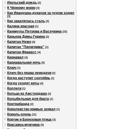
Июльский дождь
[2]
К Чёрному морю
[3]
Как Иванушка-дурачок за чудом ходил
[3]
Как закалялась сталь
[2]
Калина красная
[1]
Каникулы Петрова и Васечкина
[22]
Карьера Димы Горина
[2]
Капитан Немо
[4]
Капитан "Пилигрима"
[1]
Капитан Фракасс
[4]
Карнавал
[4]
Карнавальная ночь
[5]
Ключ
[1]
Ключ без права передачи
[2]
Когда наступит сентябрь
[1]
Когда уходят киты
[4]
Коллеги
[1]
Кольцо из Амстердама
[2]
Колыбельная для брата
[1]
Контрабанда
[2]
Королевство кривых зеркал
[1]
Король-олень
[11]
Кортик и Бронзовая птица
[3]
Красавец-мужчина
[5]