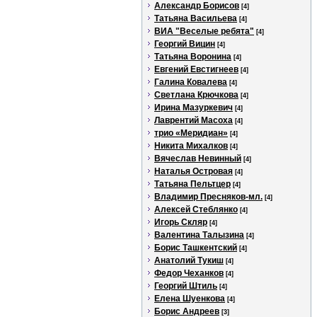
Александр Борисов
[4]
Татьяна Васильева
[4]
ВИА "Веселые ребята"
[4]
Георгий Вицин
[4]
Татьяна Воронина
[4]
Евгений Евстигнеев
[4]
Галина Ковалева
[4]
Светлана Крючкова
[4]
Ирина Мазуркевич
[4]
Лаврентий Масоха
[4]
трио «Меридиан»
[4]
Никита Михалков
[4]
Вячеслав Невинный
[4]
Наталья Островая
[4]
Татьяна Пельтцер
[4]
Владимир Пресняков-мл.
[4]
Алексей Стеблянко
[4]
Игорь Скляр
[4]
Валентина Талызина
[4]
Борис Ташкентский
[4]
Анатолий Тукиш
[4]
Федор Чеханков
[4]
Георгий Штиль
[4]
Елена Шуенкова
[4]
Борис Андреев
[3]