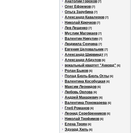
Анатолий Горохов
[7]
Олег Ефремов
[7]
Ольга Зарубина
[7]
Александр Кавалеров
[7]
Николай Крючков
[7]
Лев Лещенко
[7]
Муслим Магомаев
[7]
Валентин Никулин
[7]
Людмила Сенчина
[7]
Евгения Целовальник
[7]
Александр Ширвиндт
[7]
Александр Абдулов
[6]
вокальный квартет "Аккорд"
[6]
Ролан Быков
[6]
Полад Бюль-Бюль Оглы
[6]
Валентина Кособуцкая
[6]
Максим Леонидов
[6]
Любовь Орлова
[6]
Андрей Макаревич
[6]
Валентина Пономарева
[6]
Глеб Романов
[6]
Леонид Серебренников
[6]
Николай Трофимов
[6]
Елена Троян
[6]
Эдуард Хиль
[6]