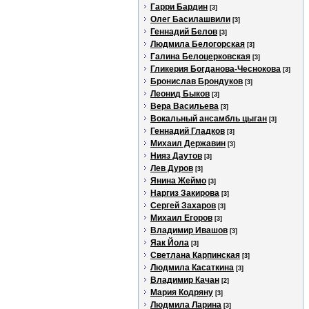
Гарри Бардин
[3]
Олег Басилашвили
[3]
Геннадий Белов
[3]
Людмила Белогорская
[3]
Галина Белоцерковская
[3]
Гликерия Богданова-Чеснокова
[3]
Бронислав Брондуков
[3]
Леонид Быков
[3]
Вера Васильева
[3]
Вокальный ансамбль цыган
[3]
Геннадий Гладков
[3]
Михаил Державин
[3]
Нияз Даутов
[3]
Лев Дуров
[3]
Янина Жеймо
[3]
Наргиз Закирова
[3]
Сергей Захаров
[3]
Михаил Егоров
[3]
Владимир Ивашов
[3]
Яак Йола
[3]
Светлана Карпинская
[3]
Людмила Касаткина
[3]
Владимир Качан
[2]
Мария Кодряну
[3]
Людмила Ларина
[3]