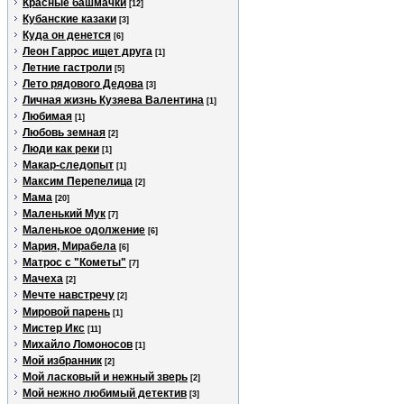
Красные башмачки
[12]
Кубанские казаки
[3]
Куда он денется
[6]
Леон Гаррос ищет друга
[1]
Летние гастроли
[5]
Лето рядового Дедова
[3]
Личная жизнь Кузяева Валентина
[1]
Любимая
[1]
Любовь земная
[2]
Люди как реки
[1]
Макар-следопыт
[1]
Максим Перепелица
[2]
Мама
[20]
Маленький Мук
[7]
Маленькое одолжение
[6]
Мария, Мирабела
[6]
Матрос с "Кометы"
[7]
Мачеха
[2]
Мечте навстречу
[2]
Мировой парень
[1]
Мистер Икс
[11]
Михайло Ломоносов
[1]
Мой избранник
[2]
Мой ласковый и нежный зверь
[2]
Мой нежно любимый детектив
[3]