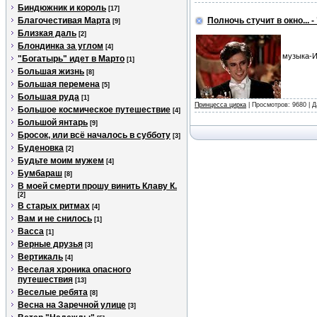
Биндюжник и король
[17]
Благочестивая Марта
Полночь стучит в окно... 
[9]
Близкая даль
[2]
Блондинка за углом
[4]
музыка-И
"Богатырь" идет в Марто
[1]
Большая жизнь
[8]
Большая перемена
[5]
Большая руда
[1]
Принцесса цирка
| Просмотров: 9680 | 
Большое космическое путешествие
[4]
Большой янтарь
[9]
Бросок, или всё началось в субботу
[3]
Буденовка
[2]
Будьте моим мужем
[4]
Бумбараш
[8]
В моей смерти прошу винить Клаву К.
[2]
В старых ритмах
[4]
Вам и не снилось
[1]
Васса
[1]
Верные друзья
[3]
Вертикаль
[4]
Веселая хроника опасного
путешествия
[13]
Веселые ребята
[8]
Весна на Заречной улице
[3]