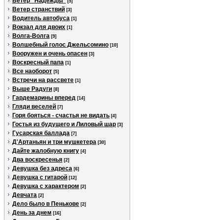
Ветер "Надежды"
[5]
Ветер странствий
[3]
Водитель автобуса
[1]
Вокзал для двоих
[1]
Волга-Волга
[9]
Волшебный голос Джельсомино
[10]
Вооружен и очень опасен
[3]
Воскресный папа
[1]
Все наоборот
[5]
Встречи на рассвете
[1]
Выше Радуги
[8]
Гардемарины вперед
[14]
Гляди веселей
[7]
Горя бояться - счастья не видать
[4]
Гостья из будущего и Лиловый шар
[3]
Гусарская баллада
[7]
Д'Артаньян и три мушкетера
[30]
Дайте жалобную книгу
[4]
Два воскресенья
[2]
Девушка без адреса
[6]
Девушка с гитарой
[12]
Девушка с характером
[2]
Девчата
[2]
Дело было в Пенькове
[2]
День за днем
[16]