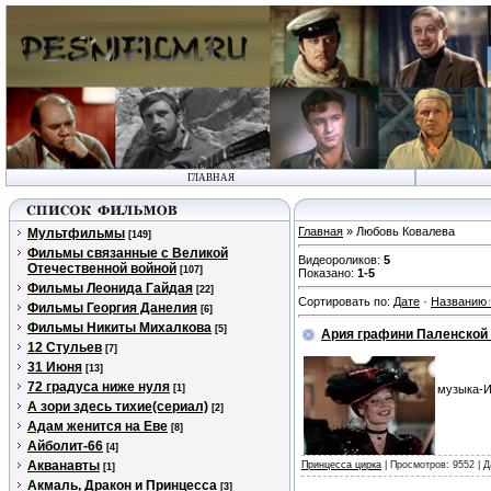
ГЛАВНАЯ
Главная
» Любовь Ковалева
Мультфильмы
[149]
Фильмы связанные с Великой
Видеороликов
:
5
Отечественной войной
[107]
Показано
:
1-5
Фильмы Леонида Гайдая
[22]
Сортировать по
:
Дате
·
Названию
Фильмы Георгия Данелия
[6]
Фильмы Никиты Михалкова
[5]
Ария графини Паленской 
12 Стульев
[7]
31 Июня
[13]
72 градуса ниже нуля
[1]
музыка-И
А зори здесь тихие(сериал)
[2]
Адам женится на Еве
[8]
Айболит-66
[4]
Акванавты
Принцесса цирка
| Просмотров: 9552 | 
[1]
Акмаль, Дракон и Принцесса
[3]