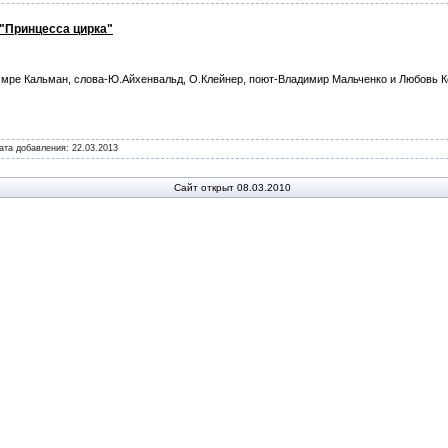
- "Принцесса цирка"
мре Кальман, слова-Ю.Айхенвальд, О.Клейнер, поют-Владимир Мальченко и Любовь 
Дата добавления:
22.03.2013
Сайт открыт 08.03.2010