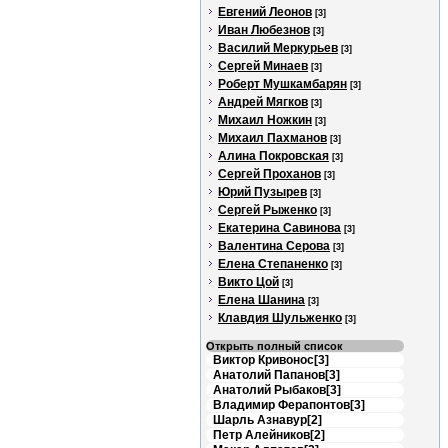
Евгений Леонов
[3]
Иван Любезнов
[3]
Василий Меркурьев
[3]
Сергей Минаев
[3]
Роберт Мушкамбарян
[3]
Андрей Мягков
[3]
Михаил Ножкин
[3]
Михаил Пахманов
[3]
Алина Покровская
[3]
Сергей Проханов
[3]
Юрий Пузырев
[3]
Сергей Рыженко
[3]
Екатерина Савинова
[3]
Валентина Серова
[3]
Елена Степаненко
[3]
Викто Цой
[3]
Елена Шанина
[3]
Клавдия Шульженко
[3]
Открыть полный список
Виктор Кривонос[3]
Анатолий Папанов[3]
Анатолий Рыбаков[3]
Владимир Ферапонтов[3]
Шарль Азнавур[2]
Петр Алейников[2]