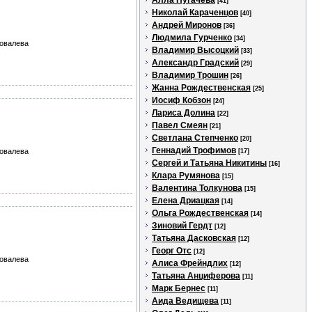
Алла Пугачева
[41]
Николай Караченцов
[40]
Андрей Миронов
[36]
Людмила Гурченко
[34]
Ковалева
Владимир Высоцкий
[33]
Александр Градский
[29]
Владимир Трошин
[26]
Жанна Рождественская
[25]
Иосиф Кобзон
[24]
Лариса Долина
[22]
Павел Смеян
[21]
Светлана Степченко
[20]
Геннадий Трофимов
Ковалева
[17]
Сергей и Татьяна Никитины
[16]
Клара Румянова
[15]
Валентина Толкунова
[15]
Елена Дриацкая
[14]
Ольга Рождественская
[14]
Зиновий Гердт
[12]
Татьяна Дасковская
[12]
Георг Отс
[12]
Ковалева
Алиса Фрейндлих
[12]
Татьяна Анциферова
[11]
Марк Бернес
[11]
Аида Ведищева
[11]