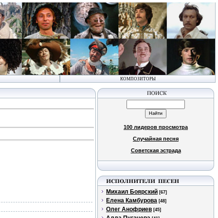
КОМПОЗИТОРЫ
100 лидеров просмотра
Случайная песня
Советская эстрада
Михаил Боярский
[67]
Елена Камбурова
[48]
Олег Анофриев
[45]