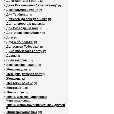
Дети капитана Гранта
[2]
Джек Восьмеркин - "американец"
[6]
Джентльмены удачи
[2]
Дни Турбиных
[3]
Доживем до понедельника
[2]
Долгая дорога в дюнах
[2]
Дон Сезар де Базан
[13]
Достояние республики
[2]
Друг
[4]
Друг мой, Колька!
[2]
Дульсинея Тобосская
[15]
Дума про казака Голоту
[1]
Дуэнья
[6]
Если ты прав...
[1]
Еще раз про любовь
[1]
Женщина дня
[3]
Женщина, которая поет
[9]
Женщины
[2]
Жестокий романс
[8]
Жестокость
[1]
Живой труп
[3]
Жизнь и смерть дворянина
Чертопханова
[1]
Жизнь и приключения четырех друзей
[2]
Жили три холостяка
[12]