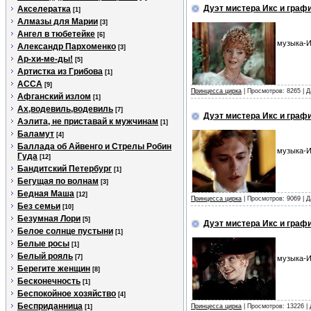
Дуэт мистера Икс и графин
Акселератка
[1]
Алмазы для Марии
[3]
Ангел в тюбетейке
[6]
музыка-И
Александр Пархоменко
[3]
Ар-хи-ме-ды!
[5]
Артистка из Грибова
[1]
АССА
[9]
Принцесса цирка
| Просмотров: 8265 | 
Афганский излом
[1]
Ах,водевиль,водевиль
[7]
Дуэт мистера Икс и графи
Аэлита, не приставай к мужчинам
[1]
Баламут
[4]
Баллада об Айвенго и Стрелы Робин
музыка-И
Гуда
[12]
Бандитский Петербург
[1]
Бегущая по волнам
[3]
Бедная Маша
[12]
Принцесса цирка
| Просмотров: 9069 | 
Без семьи
[10]
Безумная Лори
[5]
Дуэт мистера Икс и графи
Белое солнце пустыни
[1]
Белые росы
[1]
Белый рояль
[7]
музыка-И
Берегите женщин
[8]
Бесконечность
[1]
Беспокойное хозяйство
[4]
Бесприданница
Принцесса цирка
| Просмотров: 13226 |
[1]