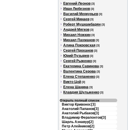
Евгений Леонов
[3]
Иван Любезнов
[3]
Василий Меркурьев
[3]
Сергей Минаев
[3]
Роберт Мушкамбарян
[3]
Андрей Мягков
[3]
Михаил Ножкин
[3]
Михаил Пахманов
[3]
Алина Покровская
[3]
Сергей Проханов
[3]
Юрий Пузырев
[3]
Сергей Рыженко
[3]
Екатерина Савинова
[3]
Валентина Серова
[3]
Елена Степаненко
[3]
Викто Цой
[3]
Елена Шанина
[3]
Клавдия Шульженко
[3]
Открыть полный список
Виктор Кривонос[3]
Анатолий Папанов[3]
Анатолий Рыбаков[3]
Владимир Ферапонтов[3]
Шарль Азнавур[2]
Петр Алейников[2]