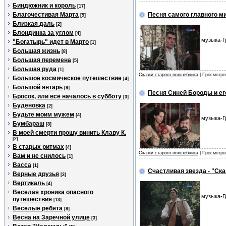
Биндюжник и король
[17]
Благочестивая Марта
Песня самого главного ми
[9]
Близкая даль
[2]
Блондинка за углом
[4]
музыка-Г
"Богатырь" идет в Марто
[1]
Большая жизнь
[8]
Большая перемена
[5]
Большая руда
[1]
Сказки старого волшебника
| Просмотро
Большое космическое путешествие
[4]
Большой янтарь
[9]
Песня Синей Бороды и ег
Бросок, или всё началось в субботу
[3]
Буденовка
[2]
Будьте моим мужем
[4]
музыка-Г
Бумбараш
[8]
В моей смерти прошу винить Клаву К.
[2]
В старых ритмах
[4]
Сказки старого волшебника
| Просмотро
Вам и не снилось
[1]
Васса
[1]
Счастливая звезда - "Ск
Верные друзья
[3]
Вертикаль
[4]
Веселая хроника опасного
музыка-Г
путешествия
[13]
Веселые ребята
[8]
Весна на Заречной улице
[3]