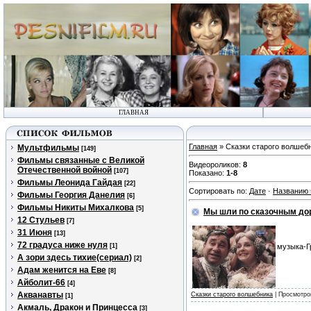
ГЛАВНАЯ
Главная
» Сказки старого волшеб
Мультфильмы
[149]
Фильмы связанные с Великой
Видеороликов
:
8
Отечественной войной
[107]
Показано
:
1-8
Фильмы Леонида Гайдая
[22]
Сортировать по
:
Дате
·
Названию
Фильмы Георгия Данелия
[6]
Фильмы Никиты Михалкова
[5]
Мы шли по сказочным дор
12 Стульев
[7]
31 Июня
[13]
72 градуса ниже нуля
[1]
музыка-Г
А зори здесь тихие(сериал)
[2]
Адам женится на Еве
[8]
Айболит-66
[4]
Акванавты
Сказки старого волшебника
| Просмотро
[1]
Акмаль, Дракон и Принцесса
[3]