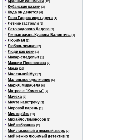
Красные башмачки
[12]
Кубанские казаки
[3]
Куда он денется
[6]
Леон Гаррос ищет друга
[1]
Летние гастроли
[5]
Лето рядового Дедова
[3]
Личная жизнь Кузяева Валентина
[1]
Любимая
[1]
Любовь земная
[2]
Люди как реки
[1]
Макар-следопыт
[1]
Максим Перепелица
[2]
Мама
[20]
Маленький Мук
[7]
Маленькое одолжение
[6]
Мария, Мирабела
[6]
Матрос с "Кометы"
[7]
Мачеха
[2]
Мечте навстречу
[2]
Мировой парень
[1]
Мистер Икс
[11]
Михайло Ломоносов
[1]
Мой избранник
[2]
Мой ласковый и нежный зверь
[2]
Мой нежно любимый детектив
[3]