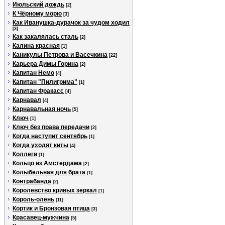
Июльский дождь
[2]
К Чёрному морю
[3]
Как Иванушка-дурачок за чудом ходил
[3]
Как закалялась сталь
[2]
Калина красная
[1]
Каникулы Петрова и Васечкина
[22]
Карьера Димы Горина
[2]
Капитан Немо
[4]
Капитан "Пилигрима"
[1]
Капитан Фракасс
[4]
Карнавал
[4]
Карнавальная ночь
[5]
Ключ
[1]
Ключ без права передачи
[2]
Когда наступит сентябрь
[1]
Когда уходят киты
[4]
Коллеги
[1]
Кольцо из Амстердама
[2]
Колыбельная для брата
[1]
Контрабанда
[2]
Королевство кривых зеркал
[1]
Король-олень
[11]
Кортик и Бронзовая птица
[3]
Красавец-мужчина
[5]