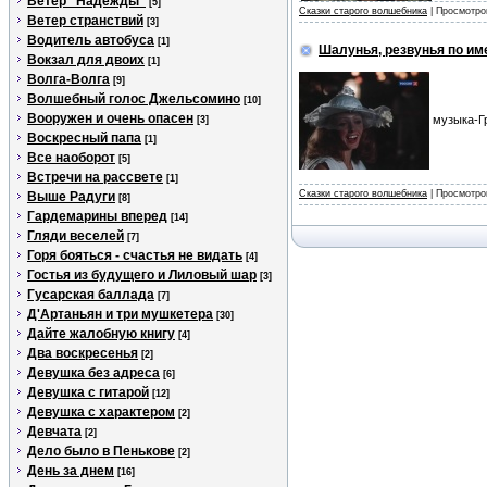
Ветер "Надежды"
[5]
Сказки старого волшебника
| Просмотро
Ветер странствий
[3]
Водитель автобуса
[1]
Шалунья, резвунья по им
Вокзал для двоих
[1]
Волга-Волга
[9]
Волшебный голос Джельсомино
[10]
Вооружен и очень опасен
музыка-Гр
[3]
Воскресный папа
[1]
Все наоборот
[5]
Встречи на рассвете
[1]
Сказки старого волшебника
| Просмотро
Выше Радуги
[8]
Гардемарины вперед
[14]
Гляди веселей
[7]
Горя бояться - счастья не видать
[4]
Гостья из будущего и Лиловый шар
[3]
Гусарская баллада
[7]
Д'Артаньян и три мушкетера
[30]
Дайте жалобную книгу
[4]
Два воскресенья
[2]
Девушка без адреса
[6]
Девушка с гитарой
[12]
Девушка с характером
[2]
Девчата
[2]
Дело было в Пенькове
[2]
День за днем
[16]