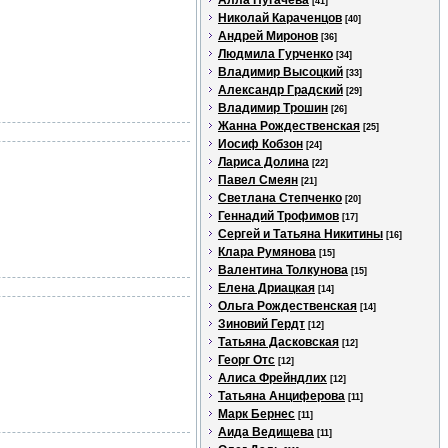
Алла Пугачева
[41]
Николай Караченцов
[40]
Андрей Миронов
[36]
Людмила Гурченко
[34]
Владимир Высоцкий
[33]
Александр Градский
[29]
Владимир Трошин
[26]
Жанна Рождественская
[25]
Иосиф Кобзон
[24]
Лариса Долина
[22]
Павел Смеян
[21]
Светлана Степченко
[20]
Геннадий Трофимов
[17]
Сергей и Татьяна Никитины
[16]
Клара Румянова
[15]
Валентина Толкунова
[15]
Елена Дриацкая
[14]
Ольга Рождественская
[14]
Зиновий Гердт
[12]
Татьяна Дасковская
[12]
Георг Отс
[12]
Алиса Фрейндлих
[12]
Татьяна Анциферова
[11]
Марк Бернес
[11]
Аида Ведищева
[11]