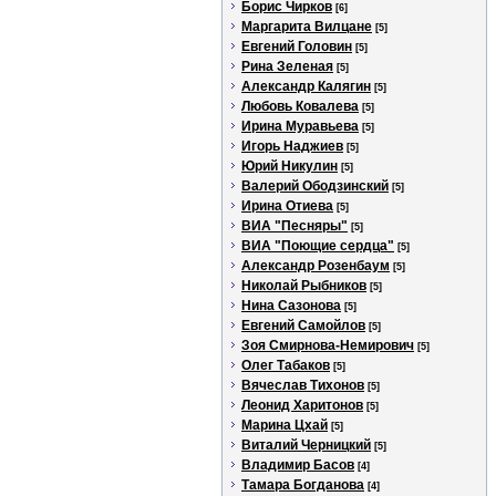
Борис Чирков
[6]
Маргарита Вилцане
[5]
Евгений Головин
[5]
Рина Зеленая
[5]
Александр Калягин
[5]
Любовь Ковалева
[5]
Ирина Муравьева
[5]
Игорь Наджиев
[5]
Юрий Никулин
[5]
Валерий Ободзинский
[5]
Ирина Отиева
[5]
ВИА "Песняры"
[5]
ВИА "Поющие сердца"
[5]
Александр Розенбаум
[5]
Николай Рыбников
[5]
Нина Сазонова
[5]
Евгений Самойлов
[5]
Зоя Смирнова-Немирович
[5]
Олег Табаков
[5]
Вячеслав Тихонов
[5]
Леонид Харитонов
[5]
Марина Цхай
[5]
Виталий Черницкий
[5]
Владимир Басов
[4]
Тамара Богданова
[4]