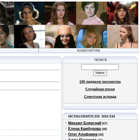
КОМПОЗИТОРЫ
100 лидеров просмотра
Случайная песня
Советская эстрада
Михаил Боярский
[67]
Елена Камбурова
[48]
Олег Анофриев
[45]