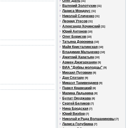
Олег Даль
[11]
Валерий Золотухин
[11]
Лариса Мондрус
[11]
Николай Сличенко
[11]
Леонид Утесов
[11]
Александр Хочинский
[11]
Юрий Антонов
[10]
Олег Борисов
[10]
Татьяна Доронина
[10]
Майя Кристалинская
[10]
Владимир Мальченко
[10]
Дмитрий Харатьян
[10]
Армен Джигарханян
[9]
ВИА "Добры молодцы"
[9]
Михаил Пуговкин
[9]
Дан Спэтару
[9]
Микаэл Таривердиев
[9]
Павел Кравецкий
[8]
Марина Ладынина
[8]
Булат Окуджава
[8]
Сергей Беликов
[7]
Нина Бродская
[7]
Юрий Визбор
[7]
Николай и Рада Волшаниновы
[7]
Лариса Голубкина
[7]