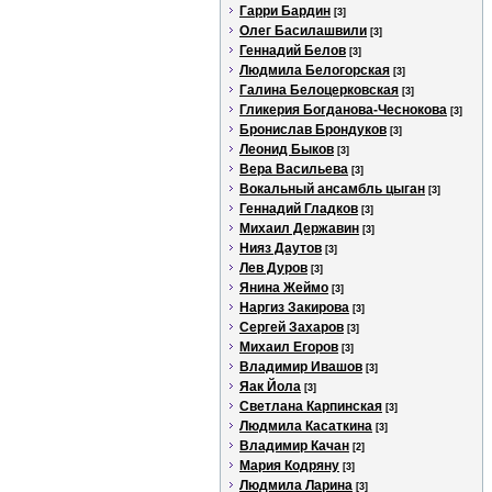
Гарри Бардин
[3]
Олег Басилашвили
[3]
Геннадий Белов
[3]
Людмила Белогорская
[3]
Галина Белоцерковская
[3]
Гликерия Богданова-Чеснокова
[3]
Бронислав Брондуков
[3]
Леонид Быков
[3]
Вера Васильева
[3]
Вокальный ансамбль цыган
[3]
Геннадий Гладков
[3]
Михаил Державин
[3]
Нияз Даутов
[3]
Лев Дуров
[3]
Янина Жеймо
[3]
Наргиз Закирова
[3]
Сергей Захаров
[3]
Михаил Егоров
[3]
Владимир Ивашов
[3]
Яак Йола
[3]
Светлана Карпинская
[3]
Людмила Касаткина
[3]
Владимир Качан
[2]
Мария Кодряну
[3]
Людмила Ларина
[3]