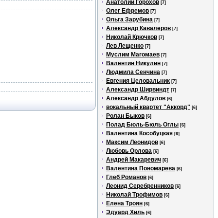
Анатолий Горохов
[7]
Олег Ефремов
[7]
Ольга Зарубина
[7]
Александр Кавалеров
[7]
Николай Крючков
[7]
Лев Лещенко
[7]
Муслим Магомаев
[7]
Валентин Никулин
[7]
Людмила Сенчина
[7]
Евгения Целовальник
[7]
Александр Ширвиндт
[7]
Александр Абдулов
[6]
вокальный квартет "Аккорд"
[6]
Ролан Быков
[6]
Полад Бюль-Бюль Оглы
[6]
Валентина Кособуцкая
[6]
Максим Леонидов
[6]
Любовь Орлова
[6]
Андрей Макаревич
[6]
Валентина Пономарева
[6]
Глеб Романов
[6]
Леонид Серебренников
[6]
Николай Трофимов
[6]
Елена Троян
[6]
Эдуард Хиль
[6]