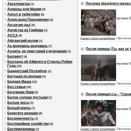
Песенка бродячего менест
Акселератка
[1]
Алмазы для Марии
[3]
Ангел в тюбетейке
[6]
музыка-Г
Александр Пархоменко
[3]
Ар-хи-ме-ды!
[5]
Артистка из Грибова
[1]
АССА
[9]
Сказки старого волшебника
| Просмотро
Афганский излом
[1]
Ах,водевиль,водевиль
[7]
Песня принца (Ты, как за
Аэлита, не приставай к мужчинам
[1]
Баламут
[4]
Баллада об Айвенго и Стрелы Робин
музыка-Г
Гуда
[12]
Бандитский Петербург
[1]
Бегущая по волнам
[3]
Бедная Маша
[12]
Сказки старого волшебника
| Просмотро
Без семьи
[10]
Безумная Лори
[5]
Песня принцессы - "Сказ
Белое солнце пустыни
[1]
Белые росы
[1]
Белый рояль
[7]
музыка-Г
Берегите женщин
[8]
Бесконечность
[1]
Беспокойное хозяйство
[4]
Бесприданница
Сказки старого волшебника
| Просмотро
[1]