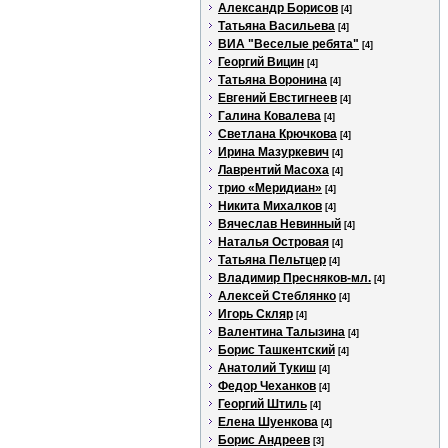
Александр Борисов
[4]
Татьяна Васильева
[4]
ВИА "Веселые ребята"
[4]
Георгий Вицин
[4]
Татьяна Воронина
[4]
Евгений Евстигнеев
[4]
Галина Ковалева
[4]
Светлана Крючкова
[4]
Ирина Мазуркевич
[4]
Лаврентий Масоха
[4]
трио «Меридиан»
[4]
Никита Михалков
[4]
Вячеслав Невинный
[4]
Наталья Островая
[4]
Татьяна Пельтцер
[4]
Владимир Пресняков-мл.
[4]
Алексей Стеблянко
[4]
Игорь Скляр
[4]
Валентина Талызина
[4]
Борис Ташкентский
[4]
Анатолий Тукиш
[4]
Федор Чеханков
[4]
Георгий Штиль
[4]
Елена Шуенкова
[4]
Борис Андреев
[3]