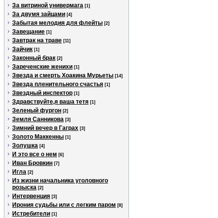
За витриной универмага
[1]
За двумя зайцами
[4]
Забытая мелодия для флейты
[2]
Завещание
[1]
Завтрак на траве
[11]
Зайчик
[1]
Законный брак
[2]
Зареченские женихи
[1]
Звезда и смерть Хоакина Мурьеты
[14]
Звезда пленительного счастья
[1]
Звездный инспектор
[1]
Здравствуйте,я ваша тетя
[1]
Зеленый фургон
[2]
Земля Санникова
[3]
Зимний вечер в Гаграх
[3]
Золото Маккенны
[1]
Золушка
[4]
И это все о нем
[6]
Иван Бровкин
[7]
Игла
[2]
Из жизни начальника уголовного
розыска
[2]
Интервенция
[3]
Ирония судьбы или с легким паром
[8]
Истребители
[1]