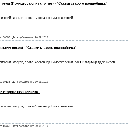
реля (Принцесса спит сто лет) - "Сказки старого волшебника"
ригорий Гладков, слова-Александр Тимофеевский
в: 58362 | Дата добавления:
20.09.2010
 тысячу веков) - "Сказки старого волшебника"
ригорий Гладков, слова-Александр Тимофеевский, поёт-Владимир Дяденистов
в: 29138 | Дата добавления:
20.09.2010
ки старого волшебника"
ригорий Гладков, слова-Александр Тимофеевский
в: 15741 | Дата добавления:
20.09.2010