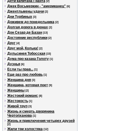
Дети капитана Гранта
[2]
Джек Восьмеркин - "американец"
[6]
Джентльмены удачи
[2]
Дни Турбиных
[3]
Доживем до понедельника
[2]
Долгая дорога в дюнах
[2]
Дон Сезар де Базан
[13]
Достояние республики
[2]
Друг
[4]
Друг мой, Колька!
[2]
Дульсинея Тобосская
[15]
Дума про казака Голоту
[1]
Дуэнья
[6]
Если ты прав...
[1]
Еще раз про любовь
[1]
Женщина дня
[3]
Женщина, которая поет
[9]
Женщины
[2]
Жестокий романс
[8]
Жестокость
[1]
Живой труп
[3]
Жизнь и смерть дворянина
Чертопханова
[1]
Жизнь и приключения четырех друзей
[2]
Жили три холостяка
[12]