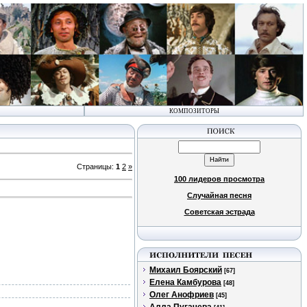
КОМПОЗИТОРЫ
Страницы
:
1
2
»
100 лидеров просмотра
Случайная песня
Советская эстрада
Михаил Боярский
[67]
Елена Камбурова
[48]
Олег Анофриев
[45]