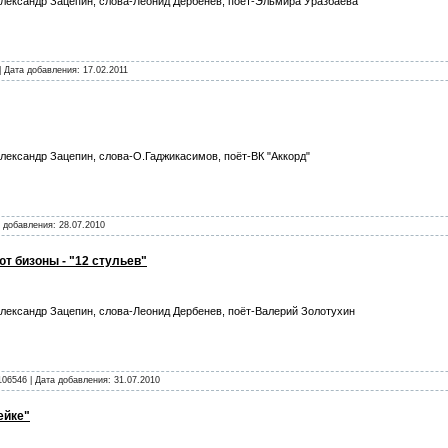
лександр Зацепин, слова-Леонид Дербенев, поёт-Эльмира Уразбаева
| Дата добавления:
17.02.2011
лександр Зацепин, слова-О.Гаджикасимов, поёт-ВК "Аккорд"
а добавления:
28.07.2010
т бизоны - "12 стульев"
лександр Зацепин, слова-Леонид Дербенев, поёт-Валерий Золотухин
106546 | Дата добавления:
31.07.2010
ейке"