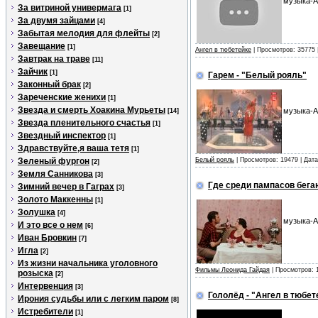
музыка-А
За витриной универмага
[1]
За двумя зайцами
[4]
Забытая мелодия для флейты
[2]
Завещание
[1]
Ангел в тюбетейке
| Просмотров: 35775 
Завтрак на траве
[11]
Зайчик
[1]
Гарем - "Белый рояль"
Законный брак
[2]
Зареченские женихи
[1]
Звезда и смерть Хоакина Мурьеты
музыка-А
[14]
Звезда пленительного счастья
[1]
Звездный инспектор
[1]
Здравствуйте,я ваша тетя
[1]
Зеленый фургон
Белый рояль
| Просмотров: 19479 | Дат
[2]
Земля Санникова
[3]
Где среди пампасов бегаю
Зимний вечер в Гаграх
[3]
Золото Маккенны
[1]
Золушка
[4]
музыка-А
И это все о нем
[6]
Иван Бровкин
[7]
Игла
[2]
Из жизни начальника уголовного
Фильмы Леонида Гайдая
| Просмотров: 
розыска
[2]
Интервенция
[3]
Гололёд - "Ангел в тюбет
Ирония судьбы или с легким паром
[8]
Истребители
[1]