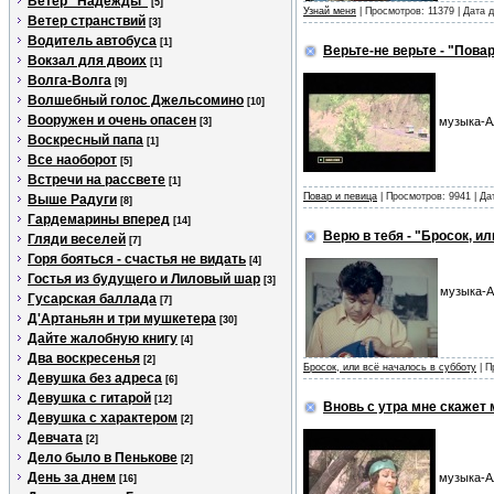
Ветер "Надежды"
[5]
Узнай меня
| Просмотров: 11379 | Дата
Ветер странствий
[3]
Водитель автобуса
[1]
Верьте-не верьте - "Повар
Вокзал для двоих
[1]
Волга-Волга
[9]
Волшебный голос Джельсомино
[10]
Вооружен и очень опасен
музыка-А
[3]
Воскресный папа
[1]
Все наоборот
[5]
Встречи на рассвете
[1]
Повар и певица
| Просмотров: 9941 | Д
Выше Радуги
[8]
Гардемарины вперед
[14]
Верю в тебя - "Бросок, и
Гляди веселей
[7]
Горя бояться - счастья не видать
[4]
Гостья из будущего и Лиловый шар
[3]
музыка-А
Гусарская баллада
[7]
Д'Артаньян и три мушкетера
[30]
Дайте жалобную книгу
[4]
Два воскресенья
[2]
Бросок, или всё началось в субботу
| П
Девушка без адреса
[6]
Девушка с гитарой
[12]
Вновь с утра мне скажет 
Девушка с характером
[2]
Девчата
[2]
Дело было в Пенькове
[2]
День за днем
музыка-Ал
[16]