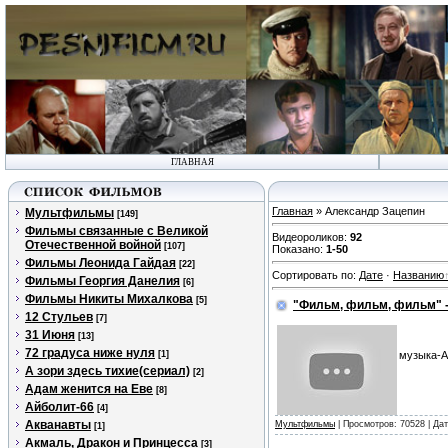
ГЛАВНАЯ
Главная
» Александр Зацепин
Мультфильмы
[149]
Фильмы связанные с Великой
Видеороликов
:
92
Отечественной войной
[107]
Показано
:
1-50
Фильмы Леонида Гайдая
[22]
Сортировать по
:
Дате
·
Названию
Фильмы Георгия Данелия
[6]
Фильмы Никиты Михалкова
[5]
"Фильм, фильм, фильм" -
12 Стульев
[7]
31 Июня
[13]
72 градуса ниже нуля
[1]
музыка-А
А зори здесь тихие(сериал)
[2]
Адам женится на Еве
[8]
Айболит-66
[4]
Акванавты
Мультфильмы
| Просмотров: 70528 | Да
[1]
Акмаль, Дракон и Принцесса
[3]