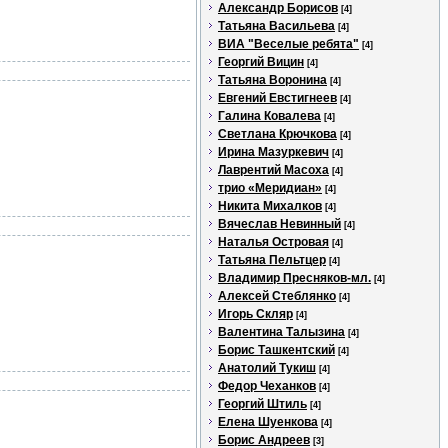
Александр Борисов
[4]
Татьяна Васильева
[4]
ВИА "Веселые ребята"
[4]
Георгий Вицин
[4]
Татьяна Воронина
[4]
Евгений Евстигнеев
[4]
Галина Ковалева
[4]
Светлана Крючкова
[4]
Ирина Мазуркевич
[4]
Лаврентий Масоха
[4]
трио «Меридиан»
[4]
Никита Михалков
[4]
Вячеслав Невинный
[4]
Наталья Островая
[4]
Татьяна Пельтцер
[4]
Владимир Пресняков-мл.
[4]
Алексей Стеблянко
[4]
Игорь Скляр
[4]
Валентина Талызина
[4]
Борис Ташкентский
[4]
Анатолий Тукиш
[4]
Федор Чеханков
[4]
Георгий Штиль
[4]
Елена Шуенкова
[4]
Борис Андреев
[3]