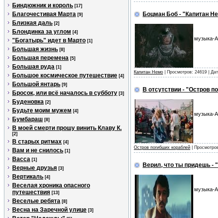
Биндюжник и король
[17]
Благочестивая Марта
Боцман Боб - "Капитан Н
[9]
Близкая даль
[2]
Блондинка за углом
[4]
музыка-А
"Богатырь" идет в Марто
[1]
Большая жизнь
[8]
Большая перемена
[5]
Большая руда
[1]
Капитан Немо
| Просмотров: 24619 | Да
Большое космическое путешествие
[4]
Большой янтарь
[9]
В отсутствии - "Остров п
Бросок, или всё началось в субботу
[3]
Буденовка
[2]
Будьте моим мужем
[4]
музыка-А
Бумбараш
[8]
В моей смерти прошу винить Клаву К.
[2]
В старых ритмах
[4]
Остров погибших кораблей
| Просмотров
Вам и не снилось
[1]
Васса
[1]
Верил, что ты придешь - 
Верные друзья
[3]
Вертикаль
[4]
Веселая хроника опасного
музыка-А
путешествия
[13]
Веселые ребята
[8]
Весна на Заречной улице
[3]