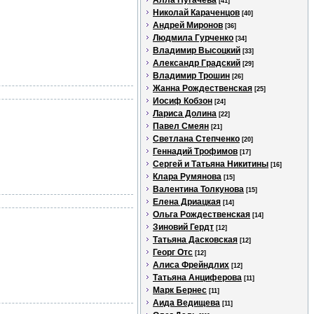
Алла Пугачева
[41]
Николай Караченцов
[40]
Андрей Миронов
[36]
Людмила Гурченко
[34]
Владимир Высоцкий
[33]
Александр Градский
[29]
Владимир Трошин
[26]
Жанна Рождественская
[25]
Иосиф Кобзон
[24]
Лариса Долина
[22]
Павел Смеян
[21]
Светлана Степченко
[20]
Геннадий Трофимов
[17]
Сергей и Татьяна Никитины
[16]
Клара Румянова
[15]
Валентина Толкунова
[15]
Елена Дриацкая
[14]
Ольга Рождественская
[14]
Зиновий Гердт
[12]
Татьяна Дасковская
[12]
Георг Отс
[12]
Алиса Фрейндлих
[12]
Татьяна Анциферова
[11]
Марк Бернес
[11]
Аида Ведищева
[11]