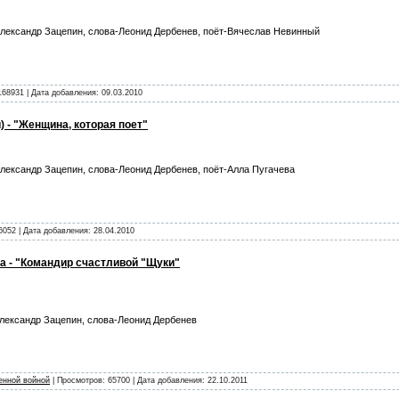
лександр Зацепин, слова-Леонид Дербенев, поёт-Вячеслав Невинный
168931 | Дата добавления:
09.03.2010
) - "Женщина, которая поет"
лександр Зацепин, слова-Леонид Дербенев, поёт-Алла Пугачева
6052 | Дата добавления:
28.04.2010
 - "Командир счастливой "Щуки"
ександр Зацепин, слова-Леонид Дербенев
енной войной
| Просмотров: 65700 | Дата добавления:
22.10.2011