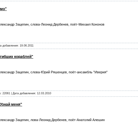
емо"
лександр Зацепин, слова-Леонид Дербенев, поёт-Михаил Кононов
та добавления:
19.06.2011
огибших кораблей"
лександр Зацепин, слова-Юрий Ряшенцев, поёт-ансамбль "Иверия"
: 22061 | Дата добавления:
12.03.2010
"Узнай меня"
лександр Зацепин, лова-Леонид Дербенев, поёт-Анатолий Алешин