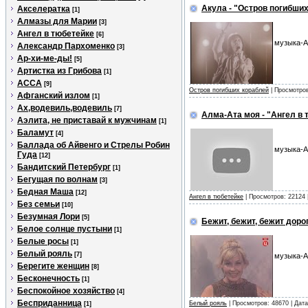
Акула - "Остров погибши
Акселератка
[1]
Алмазы для Марии
[3]
Ангел в тюбетейке
[6]
музыка-А
Александр Пархоменко
[3]
Ар-хи-ме-ды!
[5]
Артистка из Грибова
[1]
АССА
[9]
Остров погибших кораблей
| Просмотров
Афганский излом
[1]
Ах,водевиль,водевиль
[7]
Алма-Ата моя - "Ангел в 
Аэлита, не приставай к мужчинам
[1]
Баламут
[4]
Баллада об Айвенго и Стрелы Робин
музыка-А
Гуда
[12]
Бандитский Петербург
[1]
Бегущая по волнам
[3]
Бедная Маша
[12]
Ангел в тюбетейке
| Просмотров: 22124 
Без семьи
[10]
Безумная Лори
[5]
Бежит, бежит, бежит доро
Белое солнце пустыни
[1]
Белые росы
[1]
Белый рояль
[7]
музыка-А
Берегите женщин
[8]
Бесконечность
[1]
Беспокойное хозяйство
[4]
Бесприданница
Белый рояль
| Просмотров: 48670 | Дат
[1]