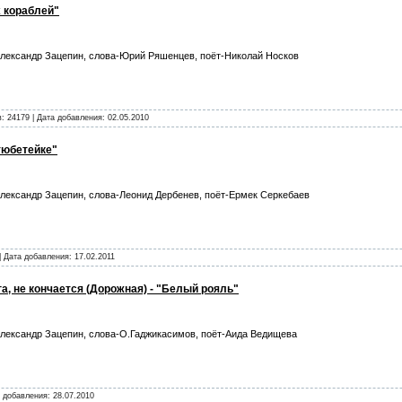
х кораблей"
лександр Зацепин, слова-Юрий Ряшенцев, поёт-Николай Носков
: 24179 | Дата добавления:
02.05.2010
тюбетейке"
лександр Зацепин, слова-Леонид Дербенев, поёт-Ермек Серкебаев
| Дата добавления:
17.02.2011
га, не кончается (Дорожная) - "Белый рояль"
лександр Зацепин, слова-О.Гаджикасимов, поёт-Аида Ведищева
а добавления:
28.07.2010