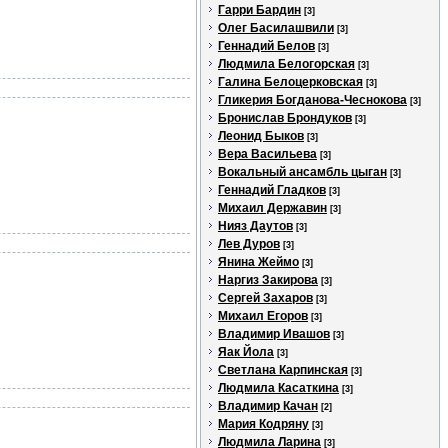
Гарри Бардин
[3]
Олег Басилашвили
[3]
Геннадий Белов
[3]
Людмила Белогорская
[3]
Галина Белоцерковская
[3]
Гликерия Богданова-Чеснокова
[3]
Бронислав Брондуков
[3]
Леонид Быков
[3]
Вера Васильева
[3]
Вокальный ансамбль цыган
[3]
Геннадий Гладков
[3]
Михаил Державин
[3]
Нияз Даутов
[3]
Лев Дуров
[3]
Янина Жеймо
[3]
Наргиз Закирова
[3]
Сергей Захаров
[3]
Михаил Егоров
[3]
Владимир Ивашов
[3]
Яак Йола
[3]
Светлана Карпинская
[3]
Людмила Касаткина
[3]
Владимир Качан
[2]
Мария Кодряну
[3]
Людмила Ларина
[3]