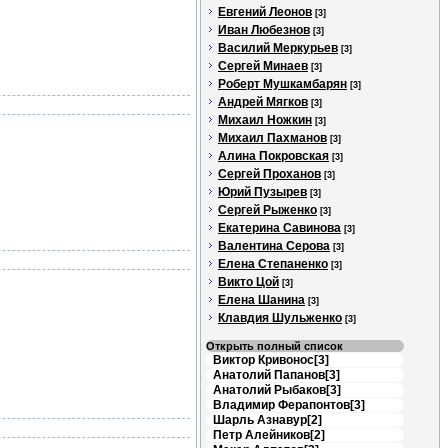
Евгений Леонов
[3]
Иван Любезнов
[3]
Василий Меркурьев
[3]
Сергей Минаев
[3]
Роберт Мушкамбарян
[3]
Андрей Мягков
[3]
Михаил Ножкин
[3]
Михаил Пахманов
[3]
Алина Покровская
[3]
Сергей Проханов
[3]
Юрий Пузырев
[3]
Сергей Рыженко
[3]
Екатерина Савинова
[3]
Валентина Серова
[3]
Елена Степаненко
[3]
Викто Цой
[3]
Елена Шанина
[3]
Клавдия Шульженко
[3]
Открыть полный список
Виктор Кривонос[3]
Анатолий Папанов[3]
Анатолий Рыбаков[3]
Владимир Ферапонтов[3]
Шарль Азнавур[2]
Петр Алейников[2]