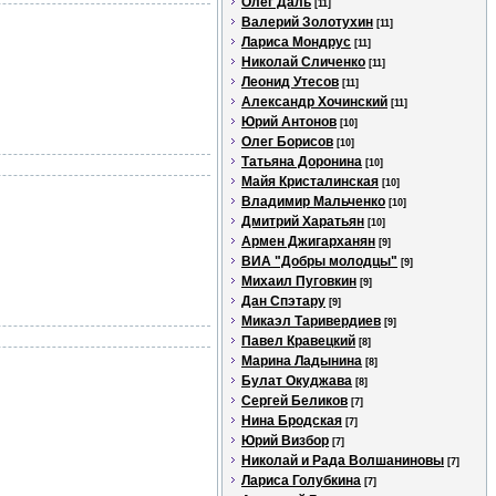
Олег Даль
[11]
Валерий Золотухин
[11]
Лариса Мондрус
[11]
Николай Сличенко
[11]
Леонид Утесов
[11]
Александр Хочинский
[11]
Юрий Антонов
[10]
Олег Борисов
[10]
Татьяна Доронина
[10]
Майя Кристалинская
[10]
Владимир Мальченко
[10]
Дмитрий Харатьян
[10]
Армен Джигарханян
[9]
ВИА "Добры молодцы"
[9]
Михаил Пуговкин
[9]
Дан Спэтару
[9]
Микаэл Таривердиев
[9]
Павел Кравецкий
[8]
Марина Ладынина
[8]
Булат Окуджава
[8]
Сергей Беликов
[7]
Нина Бродская
[7]
Юрий Визбор
[7]
Николай и Рада Волшаниновы
[7]
Лариса Голубкина
[7]