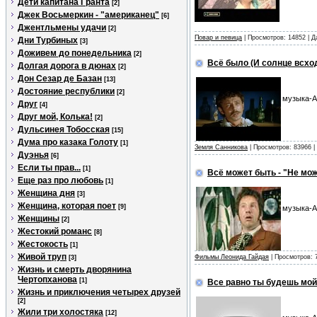
Дети капитана Гранта
[2]
Джек Восьмеркин - "американец"
[6]
Джентльмены удачи
[2]
Повар и певица
| Просмотров: 14852 | 
Дни Турбиных
[3]
Доживем до понедельника
[2]
Всё было (И солнце всхо
Долгая дорога в дюнах
[2]
Дон Сезар де Базан
[13]
Достояние республики
[2]
музыка-А
Друг
[4]
Друг мой, Колька!
[2]
Дульсинея Тобосская
[15]
Дума про казака Голоту
[1]
Земля Санникова
| Просмотров: 83966 |
Дуэнья
[6]
Если ты прав...
[1]
Всё может быть - "Не мо
Еще раз про любовь
[1]
Женщина дня
[3]
Женщина, которая поет
[9]
музыка-А
Женщины
[2]
Жестокий романс
[8]
Жестокость
[1]
Живой труп
Фильмы Леонида Гайдая
| Просмотров: 
[3]
Жизнь и смерть дворянина
Чертопханова
[1]
Все равно ты будешь мой 
Жизнь и приключения четырех друзей
[2]
Жили три холостяка
[12]