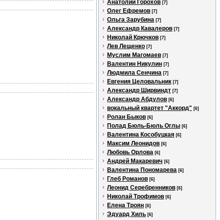
Анатолий Горохов
[7]
Олег Ефремов
[7]
Ольга Зарубина
[7]
Александр Кавалеров
[7]
Николай Крючков
[7]
Лев Лещенко
[7]
Муслим Магомаев
[7]
Валентин Никулин
[7]
Людмила Сенчина
[7]
Евгения Целовальник
[7]
Александр Ширвиндт
[7]
Александр Абдулов
[6]
вокальный квартет "Аккорд"
[6]
Ролан Быков
[6]
Полад Бюль-Бюль Оглы
[6]
Валентина Кособуцкая
[6]
Максим Леонидов
[6]
Любовь Орлова
[6]
Андрей Макаревич
[6]
Валентина Пономарева
[6]
Глеб Романов
[6]
Леонид Серебренников
[6]
Николай Трофимов
[6]
Елена Троян
[6]
Эдуард Хиль
[6]