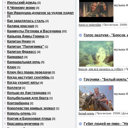
Июльский дождь
[2]
музыка-А
К Чёрному морю
[3]
Как Иванушка-дурачок за чудом ходил
[3]
Как закалялась сталь
[2]
Ангел в тюбетейке
| Просмотров: 20099 
Калина красная
[1]
Каникулы Петрова и Васечкина
[22]
Голос разлуки - "Бросок,
Карьера Димы Горина
[2]
Капитан Немо
[4]
Капитан "Пилигрима"
[1]
музыка-А
Капитан Фракасс
[4]
Карнавал
[4]
Карнавальная ночь
[5]
Ключ
[1]
Бросок, или всё началось в субботу
| П
Ключ без права передачи
[2]
Когда наступит сентябрь
[1]
Грузчики - "Белый рояль
Когда уходят киты
[4]
Коллеги
[1]
Кольцо из Амстердама
[2]
музыка-А
Колыбельная для брата
[1]
Контрабанда
[2]
Королевство кривых зеркал
[1]
Король-олень
Белый рояль
| Просмотров: 25099 | Дат
[11]
Кортик и Бронзовая птица
[3]
Красавец-мужчина
Губит людей не пиво - "Н
[5]