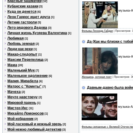
Красные башмачки
[12]
Кубанские казаки
[3]
музыка-А
Куда он денется
[6]
Леон Гаррос ищет друга
[1]
Летние гастроли
[5]
Лето рядового Дедова
[3]
Фильмы Леонида Гайдая
| Просмотров: 
Личная жизнь Кузяева Валентина
[1]
Любимая
[1]
Да (Как мы близки с тобой
Любовь земная
[2]
Люди как реки
[1]
Макар-следопыт
[1]
музыка-А
Максим Перепелица
[2]
Мама
[20]
Маленький Мук
[7]
Маленькое одолжение
[6]
Женщина, которая поет
| Просмотров: 3
Мария, Мирабела
[6]
Матрос с "Кометы"
[7]
Давным-давно была война
Мачеха
[2]
Мечте навстречу
[2]
Мировой парень
[1]
музыка-Ал
Мистер Икс
[11]
Михайло Ломоносов
[1]
Мой избранник
[2]
Мой ласковый и нежный зверь
[2]
Фильмы связанные с Великой Отечеств
Мой нежно любимый детектив
[3]