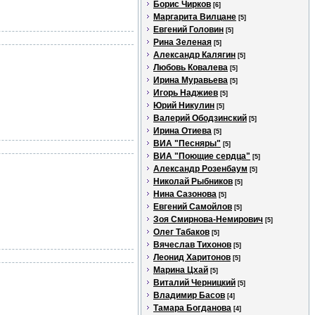
Борис Чирков
[6]
Маргарита Вилцане
[5]
Евгений Головин
[5]
Рина Зеленая
[5]
Александр Калягин
[5]
Любовь Ковалева
[5]
Ирина Муравьева
[5]
Игорь Наджиев
[5]
Юрий Никулин
[5]
Валерий Ободзинский
[5]
Ирина Отиева
[5]
ВИА "Песняры"
[5]
ВИА "Поющие сердца"
[5]
Александр Розенбаум
[5]
Николай Рыбников
[5]
Нина Сазонова
[5]
Евгений Самойлов
[5]
Зоя Смирнова-Немирович
[5]
Олег Табаков
[5]
Вячеслав Тихонов
[5]
Леонид Харитонов
[5]
Марина Цхай
[5]
Виталий Черницкий
[5]
Владимир Басов
[4]
Тамара Богданова
[4]