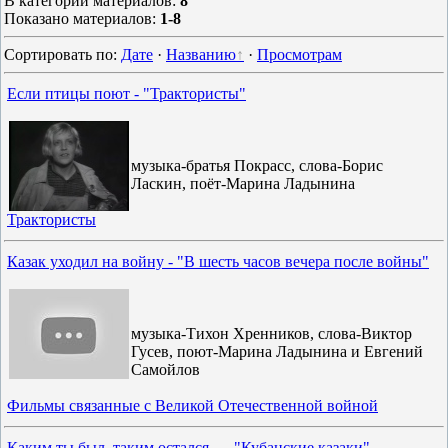
В категории материалов
:
8
Показано материалов
:
1-8
Сортировать по
:
Дате
·
Названию
·
Просмотрам
Если птицы поют - "Трактористы"
музыка-братья Покрасс, слова-Борис
Ласкин, поёт-Марина Ладынина
Трактористы
Казак уходил на войну - "В шесть часов вечера после войны"
музыка-Тихон Хренников, слова-Виктор
Гусев, поют-Марина Ладынина и Евгений
Самойлов
Фильмы связанные с Великой Отечественной войной
Каким ты был, таким остался... - "Кубанские казаки"