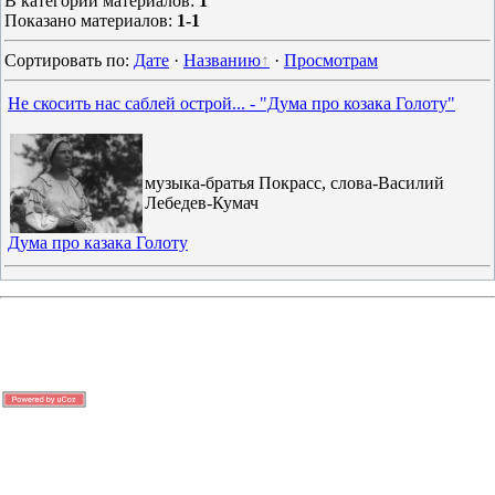
В категории материалов
:
1
Показано материалов
:
1-1
Сортировать по
:
Дате
·
Названию
·
Просмотрам
Не скосить нас саблей острой... - "Дума про козака Голоту"
музыка-братья Покрасс, слова-Василий
Лебедев-Кумач
Дума про казака Голоту