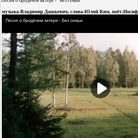
Песня о бродячем актёре - "Без семьи"
музыка-Владимир Дашкевич, слова-Юлий Ким, поёт-Иосиф