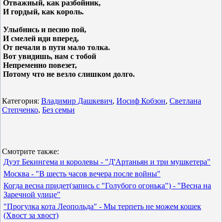
Отважный, как разбойник,
И гордый, как король.
Улыбнись и песню пой,
И смелей иди вперед,
От печали в пути мало толка.
Вот увидишь, нам с тобой
Непременно повезет,
Потому что не везло слишком долго.
Категория:
Владимир Дашкевич
,
Иосиф Кобзон
,
Светлана
Степченко
,
Без семьи
Смотрите также:
Дуэт Бекингема и королевы - "Д'Артаньян и три мушкетера"
Москва - "В шесть часов вечера после войны"
Когда весна придет(запись с "Голубого огонька") - "Весна на
Заречной улице"
"Прогулка кота Леопольда" - Мы терпеть не можем кошек
(Хвост за хвост)